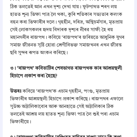
ঠিক তলতেই আন এখন দৃশ্য দেখা যায়। ফুটপাথত শৰণ লয়
হাতত শূন্য ভিক্ষা পাত্ৰ লৈ থকা, কুৰি শতিকাৰ সভ্যতাৰ কলংক
বহন কৰা ভিক্ষাৰীৰ দলে। গৃহহীন, দৰিদ্ৰ, অস্থিচৰ্মসাৰ, মৃতপ্ৰায়
সেই লোকসকলৰ হৃদয় বিদাৰক দৃশ্যৰ নীৰৱ সাক্ষী হৈ ৰয়
মহানগৰীৰ ৰাজপথ। কবিয়ে ‘ৰাজপথ’ৰ জৰিয়তে আধুনিক যুগৰ
সমাজ জীৱনত সৃষ্টি হোৱা শ্ৰেণীবিভক্ত সমাজখনৰ এখন জীৱন্ত
ছবি সুন্দৰ ৰূপত অংকন কৰিছে।
​৩। ‘ৰাজপথ’ কবিতাটিৰ শেষভাগত ৰাজপথক কাৰ আশ্ৰয়স্থলী
হিচাপে প্ৰকাশ কৰা হৈছে?
উত্তৰঃ
কবিয়ে ‘ৰাজপথ’ক এচাম গৃহহীন, পংগু, মৃতপ্ৰায়
ভিক্ষাৰীৰ আশ্ৰয়স্থলী হিচাপে প্ৰকাশ কৰিছে। ৰাজপথৰ এফালে
সুউচ্চ অট্টালিকাবোৰ আৰু আনহাতে সেই অট্টালিকাৰ ঠিক
তলতেই আশ্ৰয় লয় হাতত শূন্য ভিক্ষা পাত্ৰ লৈ শুই পৰা এচাম
ভিক্ষাৰীয়ে।