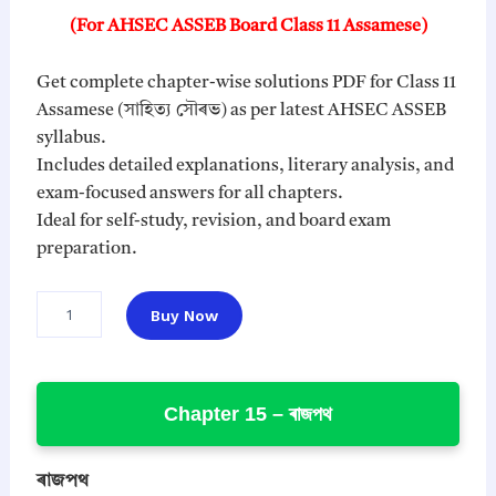
g
r
(For AHSEC ASSEB Board Class 11 Assamese)
i
e
n
n
Get complete chapter-wise solutions PDF for Class 11
a
t
Assamese (সাহিত্য সৌৰভ) as per latest AHSEC ASSEB
l
p
syllabus.
p
r
Includes detailed explanations, literary analysis, and
r
i
exam-focused answers for all chapters.
i
c
Ideal for self-study, revision, and board exam
c
e
preparation.
e
i
w
s
C
Buy Now
l
a
:
a
s
₹
s
:
4
s
Chapter 15 – ৰাজপথ
₹
9
1
1
1
.
A
9
0
s
ৰাজপথ
9
0