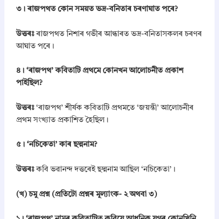
সৌ
​৩। ৰাজপথত কোন সময়ত ভদ্র-বনিতাৰ চৰণাঘাত পৰে?
ৰ
ভ
উত্তৰঃ
ৰাজপথত নিশাৰ গভীৰ আন্ধাৰত ভদ্র-বনিতাসকলৰ চৰণৰ
)
আঘাত পৰে।
C
h
a
​৪। ‘ৰাজপথ’ কবিতাটি প্রথমে কোনখন আলোচনীত প্রকাশ
p
পাইছিল?
t
e
r
উত্তৰঃ
‘ৰাজপথ’ শীৰ্ষক কবিতাটি প্ৰথমতে ‘জয়ন্তী’ আলোচনীৰ
-
প্ৰথম সংখ্যাত প্ৰকাশিত হৈছিল।
w
i
​৫। ‘নচিকেতা’ কাৰ ছদ্মনাম?
s
e
S
উত্তৰঃ
কবি ভৱানন্দ দত্তৰেই ছদ্মনাম আছিল ‘নচিকেতা’।
o
l
u
​(খ) চমু প্রশ্ন (প্রতিটো প্রশ্নৰ মূল্যাংক- ২ অথবা ৩)
t
i