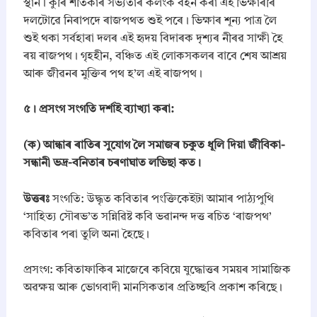
স্থান। কুৰি শতিকাৰ সভ্যতাৰ কলংক বহন কৰা এই ভিক্ষাৰীৰ
দলটোৱে নিৰাপদে ৰাজপথত শুই পৰে। ভিক্ষাৰ শূন্য পাত্ৰ লৈ
শুই থকা সৰ্বহাৰা দলৰ এই হৃদয় বিদাৰক দৃশ্যৰ নীৰৱ সাক্ষী হৈ
ৰয় ৰাজপথ। গৃহহীন, বঞ্চিত এই লোকসকলৰ বাবে শেষ আশ্ৰয়
আৰু জীৱনৰ মুক্তিৰ পথ হ’ল এই ৰাজপথ।
​৫। প্ৰসংগ সংগতি দৰ্শাই ব্যাখ্যা কৰা:
​(ক) আন্ধাৰ ৰাতিৰ সুযোগ লৈ সমাজৰ চকুত ধূলি দিয়া জীবিকা-
সন্ধানী ভদ্র-বনিতাৰ চৰণাঘাত লভিছা কত।
উত্তৰঃ
সংগতি: উদ্ধৃত কবিতাৰ পংক্তিকেইটা আমাৰ পাঠ্যপুথি
‘সাহিত্য সৌৰভ’ত সন্নিৱিষ্ট কবি ভৱানন্দ দত্ত ৰচিত ‘ৰাজপথ’
কবিতাৰ পৰা তুলি অনা হৈছে।
​প্ৰসংগ: কবিতাফাকিৰ মাজেৰে কবিয়ে যুদ্ধোত্তৰ সময়ৰ সামাজিক
অৱক্ষয় আৰু ভোগবাদী মানসিকতাৰ প্ৰতিচ্ছবি প্ৰকাশ কৰিছে।