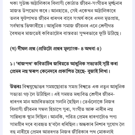
থকা সুউচ্চ অট্টালিকাৰ বিলাসী কোঠাত জীৱন-সংগীতৰ মূৰ্চ্ছনাৰ
মাজত উপভোগ কৰে। আনহাতে, সেই একেখন অট্টালিকাৰে
তলৰ ফুটপাথত জীৱন ধাৰণৰ বাবে সংঘৰ্ষ কৰে এদল মৃতপ্ৰায়,
সৰ্বস্বান্ত ভিক্ষাৰীয়ে। আধুনিক সমাজ জীৱনৰ এনে শ্ৰেণীগত
বৈষম্যৰ মাজতেই কবিতাটোৰ বাস্তৱতা সুন্দৰভাৱে ফুটি উঠিছে।
​(গ) দীঘল প্রশ্ন (প্রতিটো প্রশ্নৰ মূল্যাংক- ৪ অথবা ৫)
​১। ‘ৰাজপথ’ কবিতাটিৰ জৰিয়তে আধুনিক সভ্যতাই সৃষ্টি কৰা
প্ৰেমৰ নগ্ন স্বৰূপ কেনেদৰে প্ৰকাশিত হৈছে- বুজাই লিখা।
উত্তৰঃ
বিশ্বযুদ্ধোত্তৰ সময়ছোৱাত সমগ্ৰ বিশ্বতে এক নতুন আধুনিক
সভ্যতা গঢ় লৈ উঠিছিল। এই সময়ত মধ্যবিত্ত শ্ৰেণীৰ জীৱন-
ধাৰণৰ মান আচৰিতভাৱে সলনি হৈছিল। তেওঁলোকে নিজৰ
বিলাসী জীৱনৰ সম্বল হিচাপে সুৰা, সংগীত আৰু নাৰীৰ নগ্ন
সান্নিধ্যক স্থান দিছিল। আনকি, পৱিত্ৰ প্ৰেমৰ ধাৰণাটোও পণ্য
সামগ্ৰীৰ দৰে ব্যৱহৃত হ’বলৈ ধৰিছিল। অন্ধকাৰ নিশাৰ সুযোগ লৈ
বহু নাৰীয়ে প্ৰেমৰ আৱৰণত নিজৰ জীৱিকাৰ পথ মোকলাই