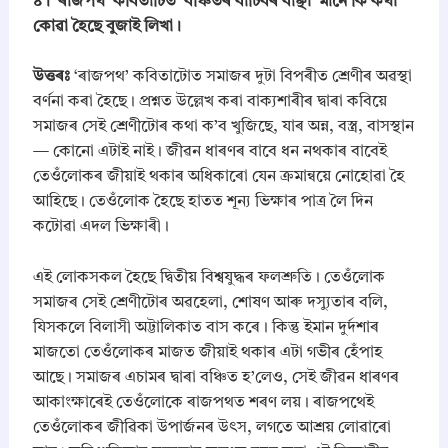
​৪। ‘ৰাজপথ’ কবিতাটিত ‘বঞ্চিতৰ বাচিবৰ বাঞ্ছা’ মানে কি কথা
কোৱা হৈছে বুজাই লিখা।
উত্তৰঃ
‘ৰাজপথ’ কবিতাটোত সমাজৰ দুটা বিপৰীত শ্ৰেণীৰ অৱস্থা
বৰ্ণনা কৰা হৈছে। প্ৰশ্নত উল্লেখ কৰা বাক্যশাৰীৰ দ্বাৰা কবিয়ে
সমাজৰ সেই শ্ৰেণীটোৰ কথা ক’ব খুজিছে, যাৰ অন্ন, বস্ত্ৰ, বাসস্থান
— কোনো এটাই নাই। জীৱন ধাৰণৰ বাবে ধন নথকাৰ বাবেই
তেওঁলোকৰ জীয়াই থকাৰ অধিকাৰো যেন ক্ৰমান্বয়ে নোহোৱা হৈ
আহিছে। তেওঁলোক হৈছে হাতত শূন্য ভিক্ষাৰ পাত্ৰ লৈ দিন
কটোৱা এদল ভিক্ষাৰী।
​এই লোকসকল হৈছে দ্বিতীয় বিশ্বযুদ্ধৰ ফলশ্ৰুতি। তেওঁলোক
সমাজৰ সেই শ্ৰেণীটোৰ অৱহেলা, শোষণ আৰু দস্যুতাৰ বলি,
যিসকলে বিলাসী অট্টালিকাত বাস কৰে। কিন্তু ইমান দুৰ্দশাৰ
মাজতো তেওঁলোকৰ মাজত জীয়াই থকাৰ এটা গভীৰ হেঁপাহ
আছে। সমাজৰ এচামৰ দ্বাৰা বঞ্চিত হ’লেও, সেই জীৱন ধাৰণৰ
আকাংক্ষাৰেই তেওঁলোকে ৰাজপথত শৰণ লয়। ৰাজপথেই
তেওঁলোকৰ জীৱিকা উপাৰ্জনৰ উৎস, লগতে আশ্ৰয় লোৱাৰো