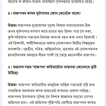
অনৈতি ক জীৱন-যাত্ৰাৰ প্ৰতিচ্ছবি সুন্দৰভাৱে উন্মোচিত হৈছে।
​৪। ৰাজপথৰ কাষৰ ফুটপাথত কোন কেনেকৈ থাকে?
উত্তৰঃ
ৰাজপথৰ দুয়োকাষৰ সুদৃশ্য বিশাল দালানবোৰৰ ঠিক
তলৰ ফুটপাথত বসবাস কৰে হাতত শূন্য ভিক্ষা পাত্ৰ লৈ থকা,
কুৰি শতিকাৰ সভ্যতাৰ নিলাজ কলংক বহন কৰা এদল ভিক্ষাৰী।
এই ভিক্ষাৰী, শাৰীৰিকভাৱে অক্ষম লোকসকল দ্বিতীয় বিশ্বযুদ্ধৰ
ফলশ্ৰুতি। গৃহহীন, দৰিদ্ৰ, অস্থিচৰ্মসাৰ, মৃতপ্ৰায় এই লোকসকলৰ
হৃদয়বিদাৰক অৱস্থাৰ নীৰৱ সাক্ষী হৈ ৰৈছে মহানগৰীৰ ৰাজপথ।
​৫। ভৱানন্দ দত্তৰ ‘ৰাজপথ’ কবিতাটোত বাস্তবতা কেনেদৰে ফুটি
উঠিছে?
উত্তৰঃ
‘ৰাজপথ’ কবিতাটিত আধুনিক যান্ত্ৰিক সভ্যতাই সৃষ্টি কৰা
সামাজিক অৱক্ষয়ৰ ৰূপৰ মাজতেই বাস্তৱতা প্ৰকাশ পাইছে।
ৰাজপথৰ উদাৰতাৰ সুবিধা লৈ নিশাৰ আন্ধাৰত বহুতো গোপন
অভিসাৰ চলে। এই অভিসাৰ পুঁজিপতি শ্ৰেণীয়ে ৰাজপথৰ কাষত