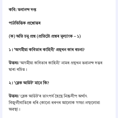
s
.
.
a
কবি: ভবানন্দ দপ্ত
m
0
e
0
s
পাঠভিত্তিক প্রশ্নোত্তৰ
.
e
S
(ক) অতি চমু প্রশ্ন (প্রতিটো প্ৰশ্নৰ মূল্যাংক – ১)
a
h
i
১। ‘অসমীয়া কবিতাৰ কাহিনী’ গ্রন্থখন কাৰ ৰচনা?
t
y
উত্তৰঃ
‘অসমীয়া কবিতাৰ কাহিনী’ নামৰ গ্ৰন্থখন ভৱানন্দ দত্তৰ
a
দ্বাৰা ৰচিত।
S
o
u
​২। ‘ব্লেক আউট’ মানে কি?
r
a
v
উত্তৰঃ
‘ব্লেক আউট’ৰ তাৎপৰ্য হৈছে নিষ্ক্ৰদীপ অৰ্থাৎ
(
বিজুলীবাতিকে ধৰি কোনো ধৰণৰ আলোক সজ্জা নজ্বলোৱা
সা
অৱস্থা।
হি
ত্য