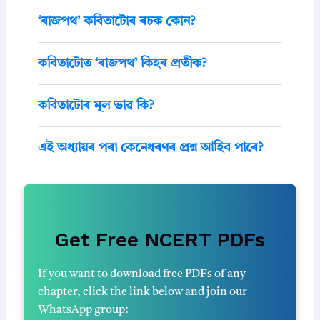
‘ৰাজপথ’ কবিতাটোৰ ৰচক কোন?
কবিতাটোত ‘ৰাজপথ’ কিহৰ প্ৰতীক?
কবিতাটোৰ মূল ভাৱ কি?
এই অধ্যায়ৰ পৰা কেনেধৰণৰ প্ৰশ্ন আহিব পাৰে?
Get Free NCERT PDFs
If you want to download free PDFs of any
chapter, click the link below and join our
WhatsApp group: