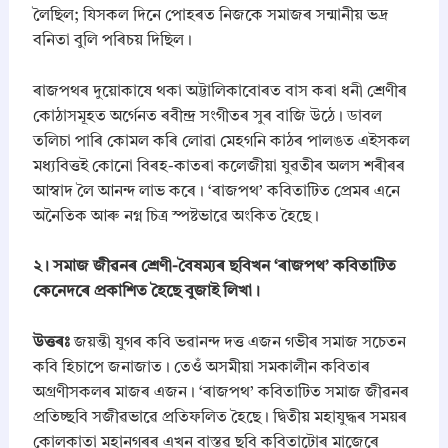
লৈছিল; যিসকল দিনে পোহৰত নিজকে সমাজৰ সন্মানীয় ভদ্র
বনিতা বুলি পৰিচয় দিছিল।
​ৰাজপথৰ দুয়োকাষে থকা অট্টালিকাবোৰত বাস কৰা ধনী শ্ৰেণীৰ
কোঠাসমূহত অৰ্গেনত ৰবীন্দ্ৰ সংগীতৰ সুৰ বাজি উঠে। ডাবল
তলিচা পাৰি কোমল কৰি লোৱা মেহগনি কাঠৰ পালঙত এইসকল
মধ্যবিত্তই কোনো বিৰহ-কাতৰা কলেজীয়া যুৱতীৰ অলস শৰীৰৰ
আস্বাদ লৈ আনন্দ লাভ কৰে। ‘ৰাজপথ’ কবিতাটিত প্ৰেমৰ এনে
অনৈতিক আৰু নগ্ন চিত্র স্পষ্টভাৱে অংকিত হৈছে।
​২। সমাজ জীৱনৰ শ্ৰেণী-বৈষম্যৰ ছবিখন ‘ৰাজপথ’ কবিতাটিত
কেনেদৰে প্ৰকাশিত হৈছে বুজাই লিখা।
উত্তৰঃ
জয়ন্তী যুগৰ কবি ভৱানন্দ দত্ত এজন গভীৰ সমাজ সচেতন
কবি হিচাপে জনাজাত। তেওঁ অসমীয়া সমকালীন কবিতাৰ
অগ্ৰণীসকলৰ মাজৰ এজন। ‘ৰাজপথ’ কবিতাটিত সমাজ জীৱনৰ
প্ৰতিচ্ছবি সজীৱভাৱে প্ৰতিফলিত হৈছে। দ্বিতীয় মহাযুদ্ধৰ সময়ৰ
কোলকাতা মহানগৰৰ এখন বাস্তৱ ছবি কবিতাটোৰ মাজেৰে