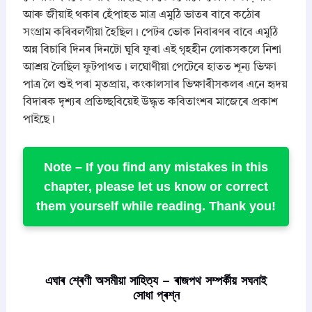
আৰু জীয়াই থকাৰ হেঁপাহত মাত্ৰ এমুঠি ভাতৰ বাবে কঠোৰ
সংগ্ৰাম কৰিবলগীয়া হৈছিল। পেটৰ ভোক নিবাৰণৰ বাবে এমুঠি
অন্ন বিচাৰি দিনৰ দিনটো ঘূৰি ফুৰা এই গৃহহীন লোকসকলে নিশা
আশ্ৰয় লৈছিল ফুটপাথত। লঘোণীয়া পেটেৰে হাতত শূন্য ভিক্ষা
পাত্ৰ লৈ শুই পৰা মৃতপ্ৰায়, কংকালসাৰ ভিক্ষাৰীসকলৰ এনে হৃদয়
বিদাৰক দৃশ্যৰ প্ৰতিচ্ছবিয়েই উদ্ধৃত কবিতাংশৰ মাজেৰে প্ৰকাশ
পাইছে।
Note –
If you find any mistakes in this
chapter, please let us know or correct
them yourself while reading. Thank you!
এঘাৰ শ্ৰেণী অসমীয়া সাহিত্য – ৰাজপথ সম্পৰ্কীয় সঘনাই
সোধা প্ৰশ্ন