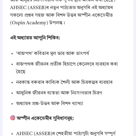
আৰু মানুহৰ নিঃসংগতাৰ এক সুন্দৰ ছবি অংকন কৰা হৈছে।
AHSEC (ASSEB)ৰ নতুন পাঠ্যক্ৰম অনুসৰি এই অধ্যায়ৰ
সকলো প্ৰশ্নৰ সহজ আৰু বিশদ উত্তৰ অস্পীন একেডেমীত
(Ospin Academy) উপলব্ধ।
এই অধ্যায়ত আপুনি শিকিব:
‘ৰাজপথ’ কবিতাৰ মূল ভাৱ আৰু তাৎপৰ্য
ৰাজপথক জীৱনৰ প্ৰতীক হিচাপে কেনেদৰে ব্যৱহাৰ কৰা
হৈছে
নৱকান্ত বৰুৱাৰ কাব্যিক শৈলী আৰু চিত্ৰকল্পৰ ব্যৱহাৰ
আধুনিক জীৱনৰ ব্যস্ততা আৰু নিঃসংগতাৰ চিত্ৰণ
অধ্যায়ৰ প্ৰশ্ন-উত্তৰ আৰু বিশদ ব্যাখ্যা
অস্পীন একেডেমীৰ সুবিধাসমূহ:
AHSEC (ASSEB)ৰ শেহতীয়া পাঠ্যসূচী অনুসৰি সম্পূৰ্ণ