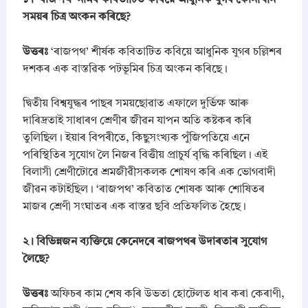
​১। ‘ৰাজপথ’ নামৰ কবিতাটিত কবিয়ে আধুনিক যুগৰ কোনখিনি
o
সময়ৰ চিত্র অংকন কৰিছে?
n
s
P
উত্তৰঃ
‘ৰাজপথ’ শীৰ্ষক কবিতাটিত কবিয়ে আধুনিক যুগৰ চল্লিশৰ
D
দশকৰ এক বাস্তৱিক পটভূমিৰ চিত্ৰ অংকন কৰিছে।
F
|
A
​দ্বিতীয় বিশ্বযুদ্ধৰ পাছৰ সময়ছোৱাত এফালে দুৰ্ভিক্ষ আৰু
H
দাৰিদ্ৰতাই সাধাৰণ শ্ৰেণীৰ জীৱন যাপন অতি কষ্টকৰ কৰি
S
তুলিছিল। ইয়াৰ বিপৰীতে, কিছুসংখ্যক পুঁজিপতিয়ে এনে
E
পৰিস্থিতিৰ সুযোগ লৈ নিজৰ বিত্তীয় প্ৰাচুৰ্য বৃদ্ধি কৰিছিল। এই
C
(
বিলাসী শ্ৰেণীটোৱে শ্ৰমজীৱীসকলক শোষণ কৰি এক ভোগবাদী
A
জীৱন কটাইছিল। ‘ৰাজপথ’ কবিতাত শোষক আৰু শোষিতৰ
S
মাজৰ শ্ৰেণী সংঘাতৰ এক বাস্তৱ ছবি প্ৰতিফলিত হৈছে।
S
E
B
​২। বিভিন্নজন ব্যক্তিয়ে কেনেদৰে ৰাজপথৰ উদাৰতাৰ সুযোগ
)
লৈছে?
B
o
উত্তৰঃ
অফিচৰ কাম শেষ কৰি উভতা হোটেলত ধাৰ কৰা কেৰাণী,
a