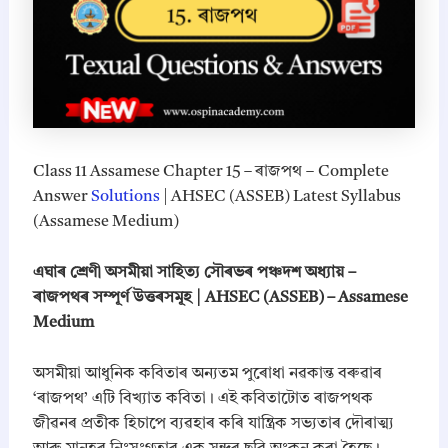
Class 11 Assamese Chapter 15 – ৰাজপথ – Complete
Answer
Solutions
| AHSEC (ASSEB) Latest Syllabus
(Assamese Medium)
এঘাৰ শ্ৰেণী অসমীয়া সাহিত্য সৌৰভৰ পঞ্চদশ অধ্যায় –
ৰাজপথৰ সম্পূৰ্ণ উত্তৰসমূহ | AHSEC (ASSEB) – Assamese
Medium
অসমীয়া আধুনিক কবিতাৰ অন্যতম পুৰোধা নৱকান্ত বৰুৱাৰ
‘ৰাজপথ’ এটি বিখ্যাত কবিতা। এই কবিতাটোত ৰাজপথক
জীৱনৰ প্ৰতীক হিচাপে ব্যৱহাৰ কৰি যান্ত্ৰিক সভ্যতাৰ দৌৰাত্ম্য