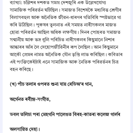
​ব্যাখ্যা: চল্লিশৰ দশকত সমগ্ৰ দেশজুৰি এক উল্লেখযোগ্য
সামাজিক পৰিৱৰ্তন ঘটিছিল। সমাজত বিশেষকৈ মধ্যবিত্ত শ্ৰেণীৰ
বিলাসবহুল আৰু অনৈতিক জীৱন-ধাৰণৰ গতিবিধি স্পষ্টভাৱে গা
কৰি উঠিছিল। পুৰুষৰ তুলনাত এই সময়ত নাৰীসকলৰ মাজত
হোৱা পৰিৱৰ্তন আছিল অধিক লক্ষণীয়। দিনৰ পোহৰত সমাজত
সন্মানীয় আৰু ভদ্র বুলি পৰিচিত নাৰীসকলৰ কিছুমানে নিশাৰ
আন্ধাৰৰ আঁৰ লৈ দেহোপজীৱিনীৰ ৰূপ লৈছিল। আন কিছুমানে
আকৌ প্ৰেমৰ নামত অনৈতিক যৌন তৃপ্তি লাভ কৰিছিল। কবিতাৰ
এই পংক্তিকেইটাই এনে সামাজিক আৰু নৈতিক পৰিৱৰ্তনৰ চিত্ৰ
বহন কৰিছে।
​(খ) পাঁচ তলাৰ ওপৰত শুনা যায় ৰেডিঅ’ৰ গান,
অর্গেনত ৰবীন্দ্র-সংগীত,
ডবল তলিচা পৰা মেহগনি পালেঙত বিৰহ-কাতৰা কলেজ গার্লৰ
অলসায়িত দেহা।