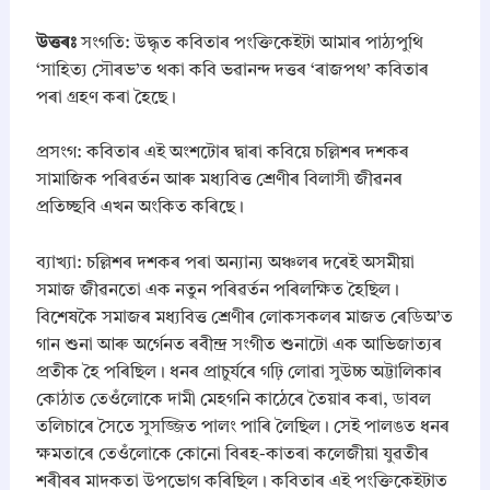
উত্তৰঃ
সংগতি: উদ্ধৃত কবিতাৰ পংক্তিকেইটা আমাৰ পাঠ্যপুথি
‘সাহিত্য সৌৰভ’ত থকা কবি ভৱানন্দ দত্তৰ ‘ৰাজপথ’ কবিতাৰ
পৰা গ্ৰহণ কৰা হৈছে।
​প্ৰসংগ: কবিতাৰ এই অংশটোৰ দ্বাৰা কবিয়ে চল্লিশৰ দশকৰ
সামাজিক পৰিৱৰ্তন আৰু মধ্যবিত্ত শ্ৰেণীৰ বিলাসী জীৱনৰ
প্ৰতিচ্ছবি এখন অংকিত কৰিছে।
​ব্যাখ্যা: চল্লিশৰ দশকৰ পৰা অন্যান্য অঞ্চলৰ দৰেই অসমীয়া
সমাজ জীৱনতো এক নতুন পৰিৱৰ্তন পৰিলক্ষিত হৈছিল।
বিশেষকৈ সমাজৰ মধ্যবিত্ত শ্ৰেণীৰ লোকসকলৰ মাজত ৰেডিঅ’ত
গান শুনা আৰু অৰ্গেনত ৰবীন্দ্ৰ সংগীত শুনাটো এক আভিজাত্যৰ
প্ৰতীক হৈ পৰিছিল। ধনৰ প্ৰাচুৰ্যৰে গঢ়ি লোৱা সুউচ্চ অট্টালিকাৰ
কোঠাত তেওঁলোকে দামী মেহগনি কাঠেৰে তৈয়াৰ কৰা, ডাবল
তলিচাৰে সৈতে সুসজ্জিত পালং পাৰি লৈছিল। সেই পালঙত ধনৰ
ক্ষমতাৰে তেওঁলোকে কোনো বিৰহ-কাতৰা কলেজীয়া যুৱতীৰ
শৰীৰৰ মাদকতা উপভোগ কৰিছিল। কবিতাৰ এই পংক্তিকেইটাত