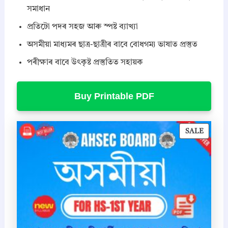
সমাধান
প্ৰতিটো পদৰ সহজ আৰু স্পষ্ট ব্যাখ্যা
অসমীয়া মাধ্যমৰ ছাত্ৰ-ছাত্ৰীৰ বাবে বোধগম্য ভাষাত প্ৰস্তুত
পৰীক্ষাৰ বাবে উৎকৃষ্ট প্ৰস্তুতিত সহায়ক
Buy Printable PDF
P
SALE
R
O
D
U
C
T
O
N