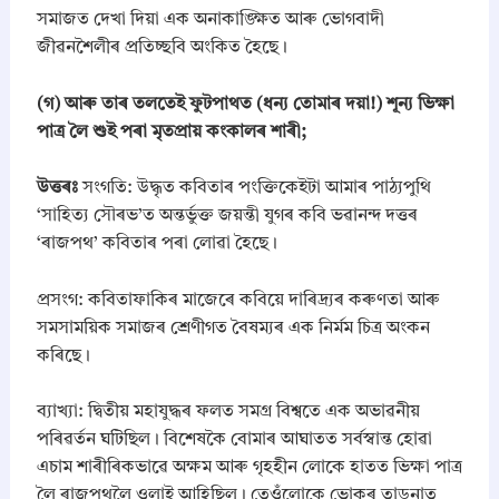
সমাজত দেখা দিয়া এক অনাকাঙ্ক্ষিত আৰু ভোগবাদী
জীৱনশৈলীৰ প্ৰতিচ্ছবি অংকিত হৈছে।
(গ) আৰু তাৰ তলতেই ফুটপাথত (ধন্য তোমাৰ দয়া!) শূন্য ভিক্ষা
পাত্র লৈ শুই পৰা মৃতপ্রায় কংকালৰ শাৰী;
উত্তৰঃ
সংগতি: উদ্ধৃত কবিতাৰ পংক্তিকেইটা আমাৰ পাঠ্যপুথি
‘সাহিত্য সৌৰভ’ত অন্তৰ্ভুক্ত জয়ন্তী যুগৰ কবি ভৱানন্দ দত্তৰ
‘ৰাজপথ’ কবিতাৰ পৰা লোৱা হৈছে।
​প্ৰসংগ: কবিতাফাকিৰ মাজেৰে কবিয়ে দাৰিদ্ৰ্যৰ কৰুণতা আৰু
সমসাময়িক সমাজৰ শ্ৰেণীগত বৈষম্যৰ এক নিৰ্মম চিত্ৰ অংকন
কৰিছে।
​ব্যাখ্যা: দ্বিতীয় মহাযুদ্ধৰ ফলত সমগ্ৰ বিশ্বতে এক অভাৱনীয়
পৰিৱৰ্তন ঘটিছিল। বিশেষকৈ বোমাৰ আঘাতত সৰ্বস্বান্ত হোৱা
এচাম শাৰীৰিকভাৱে অক্ষম আৰু গৃহহীন লোকে হাতত ভিক্ষা পাত্ৰ
লৈ ৰাজপথলৈ ওলাই আহিছিল। তেওঁলোকে ভোকৰ তাড়নাত