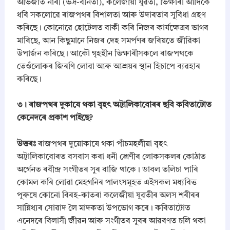
r
অভিজাত নাৰী (ভদ্ৰ-বনিতা), কলেজীয়া যুৱতী, ভিক্ষাৰী আদিকে
d
ধৰি সকলোৱে ৰাজপথৰ বিশালতা আৰু উদাৰতাৰ সুবিধা গ্ৰহণ
q
কৰিছে। কোনোৱে হোটেলত বাকী কৰি নিজৰ কাৰ্যক্ষেত্ৰৰ ভাগৰ
u
মাৰিছে, আন কিছুমানে নিজৰ দেহ সমৰ্পণৰ জৰিয়তে জীৱিকা
a
n
উপাৰ্জন কৰিছে। আকৌ গৃহহীন ভিক্ষাৰীসকলে ৰাজপথকে
t
তেওঁলোকৰ জিৰণি লোৱা আৰু আশ্ৰয়ৰ স্থান হিচাপে ব্যৱহাৰ
i
কৰিছে।
t
y
​৩। ৰাজপথৰ দুকাষে থকা বৃহৎ অট্টালিকাবোৰৰ ছবি কবিতাটোত
কেনেদৰে প্ৰকাশ পাইছে?
উত্তৰঃ
ৰাজপথৰ দুয়োকাষে থকা পাঁচমহলীয়া বৃহৎ
অট্টালিকাবোৰত বসবাস কৰা ধনী শ্ৰেণীৰ লোকসকলৰ কোঠাত
অৰ্গেনত ৰবীন্দ্ৰ সংগীতৰ সুৰ বাজি থাকে। ডাবল তলিচা পাৰি
কোমল কৰি লোৱা মেহগনিৰ পালংসমূহত এইসকল মধ্যবিত্ত
পুৰুষে কোনো বিৰহ-কাতৰা কলেজীয়া যুৱতীৰ অলস শৰীৰৰ
সান্নিধ্যৰ সোৱাদ লৈ মাদকতা উপভোগ কৰে। কবিতাটোত
এনেদৰে বিলাসী জীৱন আৰু সংগীতৰ সুৰৰ আৱৰণত চলি থকা