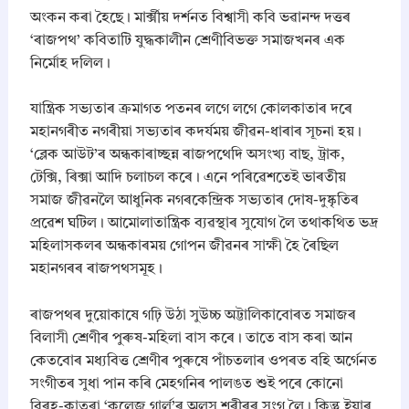
অংকন কৰা হৈছে। মাৰ্ক্সীয় দৰ্শনত বিশ্বাসী কবি ভৱানন্দ দত্তৰ
‘ৰাজপথ’ কবিতাটি যুদ্ধকালীন শ্ৰেণীবিভক্ত সমাজখনৰ এক
নিৰ্মোহ দলিল।
​যান্ত্ৰিক সভ্যতাৰ ক্ৰমাগত পতনৰ লগে লগে কোলকাতাৰ দৰে
মহানগৰীত নগৰীয়া সভ্যতাৰ কদৰ্যময় জীৱন-ধাৰাৰ সূচনা হয়।
‘ব্লেক আউট’ৰ অন্ধকাৰাচ্ছন্ন ৰাজপথেদি অসংখ্য বাছ, ট্ৰাক,
টেক্সি, ৰিক্সা আদি চলাচল কৰে। এনে পৰিৱেশতেই ভাৰতীয়
সমাজ জীৱনলৈ আধুনিক নগৰকেন্দ্ৰিক সভ্যতাৰ দোষ-দুষ্কৃতিৰ
প্ৰৱেশ ঘটিল। আমোলাতান্ত্ৰিক ব্যৱস্থাৰ সুযোগ লৈ তথাকথিত ভদ্র
মহিলাসকলৰ অন্ধকাৰময় গোপন জীৱনৰ সাক্ষী হৈ ৰৈছিল
মহানগৰৰ ৰাজপথসমূহ।
​ৰাজপথৰ দুয়োকাষে গঢ়ি উঠা সুউচ্চ অট্টালিকাবোৰত সমাজৰ
বিলাসী শ্ৰেণীৰ পুৰুষ-মহিলা বাস কৰে। তাতে বাস কৰা আন
কেতবোৰ মধ্যবিত্ত শ্ৰেণীৰ পুৰুষে পাঁচতলাৰ ওপৰত বহি অৰ্গেনত
সংগীতৰ সুধা পান কৰি মেহগনিৰ পালঙত শুই পৰে কোনো
বিৰহ-কাতৰা ‘কলেজ গাৰ্ল’ৰ অলস শৰীৰৰ সংগ লৈ। কিন্তু ইয়াৰ