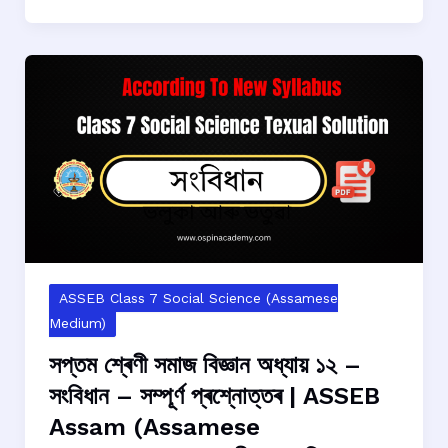
সমাজ
বিজ্ঞান
অধ্যায়
১৪
–
কিনা-
বেচাৰ
মাধ্যমৰূপে
বজাৰ
–
সম্পূৰ্ণ
প্ৰশ্নোত্তৰ
ASSEB Class 7 Social Science (Assamese
|
Medium)
ASSEB
সপ্তম শ্ৰেণী সমাজ বিজ্ঞান অধ্যায় ১২ –
Assam
সংবিধান – সম্পূৰ্ণ প্ৰশ্নোত্তৰ | ASSEB
(Assamese
Assam (Assamese
Medium)