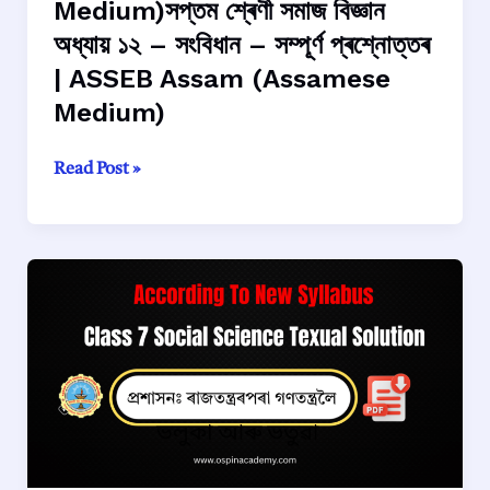
Medium)সপ্তম শ্ৰেণী সমাজ বিজ্ঞান
অধ্যায় ১২ – সংবিধান – সম্পূৰ্ণ প্ৰশ্নোত্তৰ
| ASSEB Assam (Assamese
Medium)
সপ্তম
Read Post »
শ্ৰেণী
সমাজ
বিজ্ঞান
অধ্যায়
১২
–
সংবিধান
–
সম্পূৰ্ণ
প্ৰশ্নোত্তৰ
|