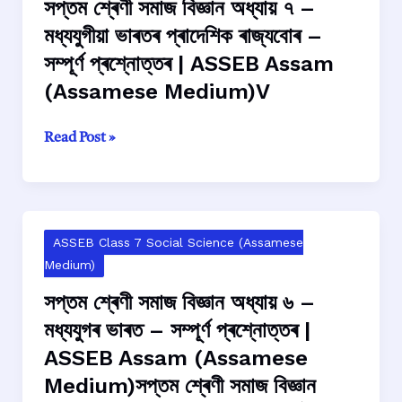
সপ্তম শ্ৰেণী সমাজ বিজ্ঞান অধ্যায় ৭ –
Medium)
মধ্যযুগীয়া ভাৰতৰ প্ৰাদেশিক ৰাজ্যবোৰ –
সম্পূৰ্ণ প্ৰশ্নোত্তৰ | ASSEB Assam
(Assamese Medium)V
সপ্তম
Read Post »
শ্ৰেণী
সমাজ
বিজ্ঞান
অধ্যায়
ASSEB Class 7 Social Science (Assamese
৭
Medium)
–
মধ্যযুগীয়া
সপ্তম শ্ৰেণী সমাজ বিজ্ঞান অধ্যায় ৬ –
ভাৰতৰ
মধ্যযুগৰ ভাৰত – সম্পূৰ্ণ প্ৰশ্নোত্তৰ |
প্ৰাদেশিক
ASSEB Assam (Assamese
ৰাজ্যবোৰ
Medium)সপ্তম শ্ৰেণী সমাজ বিজ্ঞান
–