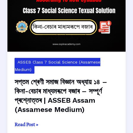
১৫
–
গোলকীকৰণ
–
সম্পূৰ্ণ
প্ৰশ্নোত্তৰ
|
ASSEB
Assam
ASSEB Class 7 Social Science (Assamese
(Assamese
Medium)
Medium)
সপ্তম শ্ৰেণী সমাজ বিজ্ঞান অধ্যায় ১৪ –
কিনা-বেচাৰ মাধ্যমৰূপে বজাৰ – সম্পূৰ্ণ
প্ৰশ্নোত্তৰ | ASSEB Assam
(Assamese Medium)
সপ্তম
Read Post »
শ্ৰেণী