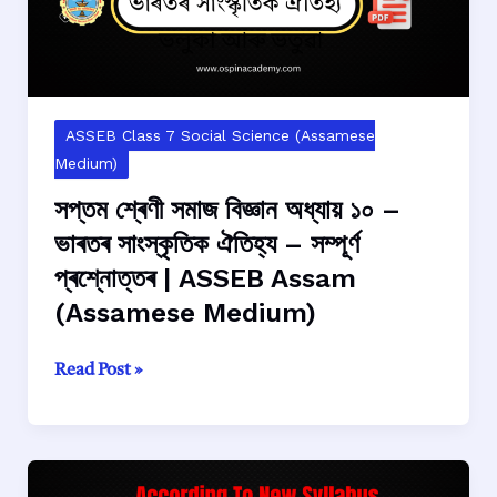
Medium)
পৰা
গণতন্ত্ৰলৈ
–
সম্পূৰ্ণ
প্ৰশ্নোত্তৰ
ASSEB Class 7 Social Science (Assamese
|
Medium)
ASSEB
সপ্তম শ্ৰেণী সমাজ বিজ্ঞান অধ্যায় ১০ –
Assam
ভাৰতৰ সাংস্কৃতিক ঐতিহ্য – সম্পূৰ্ণ
(Assamese
প্ৰশ্নোত্তৰ | ASSEB Assam
Medium)
(Assamese Medium)
সপ্তম
Read Post »
শ্ৰেণী
সমাজ
বিজ্ঞান
অধ্যায়