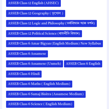
ASSEB Class 12 English (AHSEC)
ASSEB Class 12 Geography ( ভূগোল )
ASSEB Class 12 Logic and Philosophy (তৰ্কবিজ্ঞান আৰু দৰ্শন)
ASSEB Class 12 Political Science (ৰাজনীতি বিজ্ঞান)
ASSEB Class 6 Amar Bigyan (English Medium) New Syllabus
ASSEB Class 6 Assamese
ASSEB Class 6 Assamese (Unmeh)
ASSEB Class 6 English
ASSEB Class 6 Hindi
ASSEB Class 6 Maths ( English Medium)
ASSEB Class 6 Samaj Bisitra (Assamese Medium)
ASSEB Class 6 Science ( English Medium)