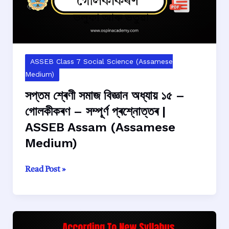
ASSEB Class 7 Social Science (Assamese
Medium)
সপ্তম শ্ৰেণী সমাজ বিজ্ঞান অধ্যায় ১৫ –
গোলকীকৰণ – সম্পূৰ্ণ প্ৰশ্নোত্তৰ |
ASSEB Assam (Assamese
Medium)
সপ্তম
Read Post »
শ্ৰেণী
সমাজ
বিজ্ঞান
অধ্যায়