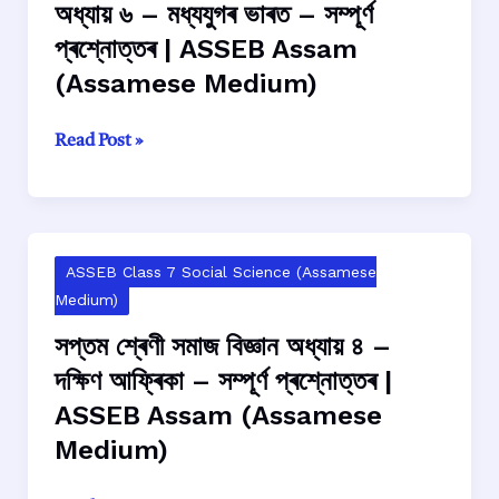
সম্পূৰ্ণ
অধ্যায় ৬ – মধ্যযুগৰ ভাৰত – সম্পূৰ্ণ
প্ৰশ্নোত্তৰ
প্ৰশ্নোত্তৰ | ASSEB Assam
|
(Assamese Medium)
ASSEB
Assam
সপ্তম
Read Post »
(Assamese
শ্ৰেণী
Medium)V
সমাজ
বিজ্ঞান
অধ্যায়
ASSEB Class 7 Social Science (Assamese
৬
Medium)
–
মধ্যযুগৰ
সপ্তম শ্ৰেণী সমাজ বিজ্ঞান অধ্যায় ৪ –
ভাৰত
দক্ষিণ আফ্ৰিকা – সম্পূৰ্ণ প্ৰশ্নোত্তৰ |
–
ASSEB Assam (Assamese
সম্পূৰ্ণ
Medium)
প্ৰশ্নোত্তৰ
|