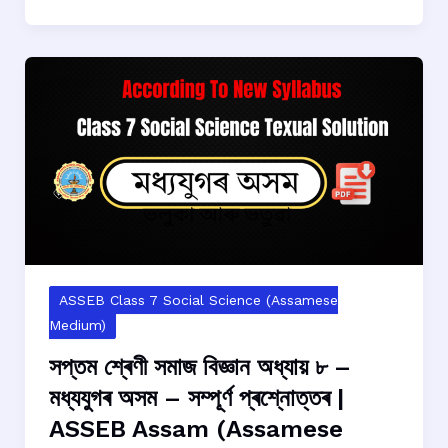
সমাজ
বিজ্ঞান
অধ্যায়
৯
–
ভাৰতত
ভৌতিকবাদ
আৰু
সামাজিক
সমন্বয়
–
সম্পূৰ্ণ
ASSEB Class 7 Social Science (Assamese
প্ৰশ্নোত্তৰ
Medium)
|
সপ্তম শ্ৰেণী সমাজ বিজ্ঞান অধ্যায় ৮ –
ASSEB
মধ্যযুগৰ অসম – সম্পূৰ্ণ প্ৰশ্নোত্তৰ |
Assam
ASSEB Assam (Assamese
(Assamese