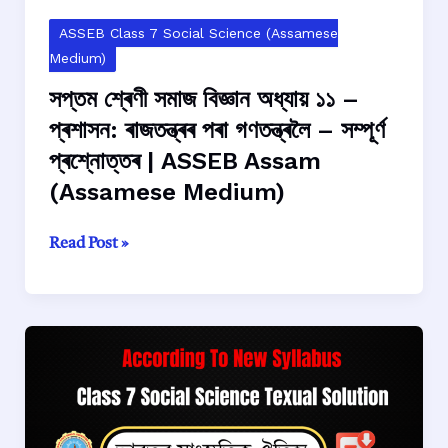
ASSEB
Assam
ASSEB Class 7 Social Science (Assamese
(Assamese
Medium)
Medium)সপ্তম
সপ্তম শ্ৰেণী সমাজ বিজ্ঞান অধ্যায় ১১ –
শ্ৰেণী
প্ৰশাসন: ৰাজতন্ত্ৰৰ পৰা গণতন্ত্ৰলৈ – সম্পূৰ্ণ
সমাজ
প্ৰশ্নোত্তৰ | ASSEB Assam
বিজ্ঞান
অধ্যায়
(Assamese Medium)
১২
–
সপ্তম
Read Post »
সংবিধান
শ্ৰেণী
–
সমাজ
সম্পূৰ্ণ
বিজ্ঞান
প্ৰশ্নোত্তৰ
অধ্যায়
|
১১
ASSEB
–
Assam
প্ৰশাসন:
(Assamese
ৰাজতন্ত্ৰৰ