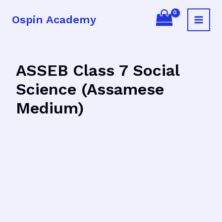
Skip
Ospin Academy
to
Main
content
Menu
ASSEB Class 7 Social
Science (Assamese
Medium)