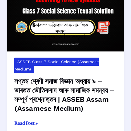
১০
–
ভাৰতৰ
সাংস্কৃতিক
ঐতিহ্য
–
সম্পূৰ্ণ
প্ৰশ্নোত্তৰ
|
ASSEB Class 7 Social Science (Assamese
ASSEB
Medium)
Assam
সপ্তম শ্ৰেণী সমাজ বিজ্ঞান অধ্যায় ৯ –
(Assamese
ভাৰতত ভৌতিকবাদ আৰু সামাজিক সমন্বয় –
Medium)
সম্পূৰ্ণ প্ৰশ্নোত্তৰ | ASSEB Assam
(Assamese Medium)
সপ্তম
Read Post »
শ্ৰেণী