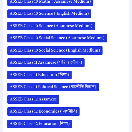
ASSEB Class 10 Maths ( Assamese Medium)
ASSEB Class 10 Science ( English Medium)
ASSEB Class 10 Science (Assamese Medium)
ASSEB Class 10 Social Science (Assamese Medium)
ASSEB Class 10 Social Science (English Medium)
ASSEB Class 11 Assamese (সাহিত্য সৌৰভ)
ASSEB Class 11 Education (শিক্ষা)
ASSEB Class 11 Political Science (ৰাজনীতি বিজ্ঞান)
ASSEB Class 12 Assamese
ASSEB Class 12 Economics ( অর্থনীতি)
ASSEB Class 12 Education (শিক্ষা)