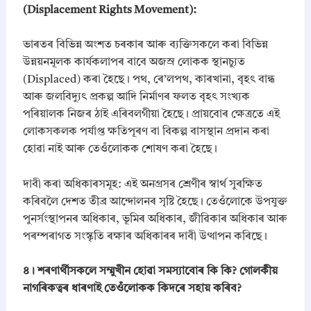
(Displacement Rights Movement):
ভাৰতৰ বিভিন্ন অংশত চৰকাৰ আৰু ব্যক্তিসকলে কৰা বিভিন্ন
উন্নয়নমূলক কাৰ্যকলাপৰ বাবে অজস্ৰ লোকক স্থানচ্যুত
(Displaced) কৰা হৈছে। পথ, ৰে’লপথ, কাৰখানা, বৃহৎ বান্ধ
আৰু জলবিদ্যুৎ প্ৰকল্প আদি নিৰ্মাণৰ ফলত বৃহৎ সংখ্যক
পৰিয়ালক নিজৰ ঠাই এৰিবলগীয়া হৈছে। প্ৰায়বোৰ ক্ষেত্ৰতে এই
লোকসকলক পৰ্যাপ্ত ক্ষতিপূৰণ বা বিকল্প বাসস্থান প্ৰদান কৰা
হোৱা নাই আৰু তেওঁলোকক শোষণ কৰা হৈছে।
​দাবী কৰা অধিকাৰসমূহ: এই অনগ্ৰসৰ শ্ৰেণীৰ স্বাৰ্থ সুৰক্ষিত
কৰিবলৈ দেশত তীব্ৰ আন্দোলনৰ সৃষ্টি হৈছে। তেওঁলোকে উপযুক্ত
পুনৰ্সংস্থাপনৰ অধিকাৰ, ভূমিৰ অধিকাৰ, জীৱিকাৰ অধিকাৰ আৰু
পৰম্পৰাগত সংস্কৃতি ৰক্ষাৰ অধিকাৰৰ দাবী উত্থাপন কৰিছে।
৪। শৰণাৰ্থীসকলে সম্মুখীন হোৱা সমস্যাবোৰ কি কি? গোলকীয়
নাগৰিকত্বৰ ধাৰণাই তেওঁলোকক কিদৰে সহায় কৰিব?