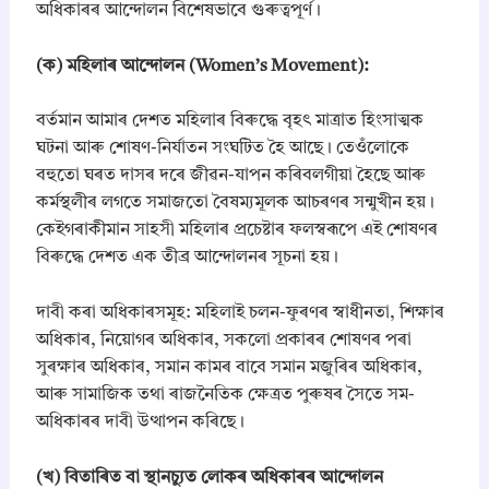
অধিকাৰৰ আন্দোলন বিশেষভাবে গুৰুত্বপূৰ্ণ।
​(ক) মহিলাৰ আন্দোলন (Women’s Movement):
বৰ্তমান আমাৰ দেশত মহিলাৰ বিৰুদ্ধে বৃহৎ মাত্ৰাত হিংসাত্মক
ঘটনা আৰু শোষণ-নিৰ্যাতন সংঘটিত হৈ আছে। তেওঁলোকে
বহুতো ঘৰত দাসৰ দৰে জীৱন-যাপন কৰিবলগীয়া হৈছে আৰু
কৰ্মস্থলীৰ লগতে সমাজতো বৈষম্যমূলক আচৰণৰ সন্মুখীন হয়।
কেইগৰাকীমান সাহসী মহিলাৰ প্ৰচেষ্টাৰ ফলস্বৰূপে এই শোষণৰ
বিৰুদ্ধে দেশত এক তীব্ৰ আন্দোলনৰ সূচনা হয়।
​দাবী কৰা অধিকাৰসমূহ: মহিলাই চলন-ফুৰণৰ স্বাধীনতা, শিক্ষাৰ
অধিকাৰ, নিয়োগৰ অধিকাৰ, সকলো প্ৰকাৰৰ শোষণৰ পৰা
সুৰক্ষাৰ অধিকাৰ, সমান কামৰ বাবে সমান মজুৰিৰ অধিকাৰ,
আৰু সামাজিক তথা ৰাজনৈতিক ক্ষেত্ৰত পুৰুষৰ সৈতে সম-
অধিকাৰৰ দাবী উত্থাপন কৰিছে।
​(খ) বিতাৰিত বা স্থানচ্যুত লোকৰ অধিকাৰৰ আন্দোলন