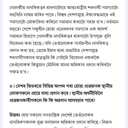
গোলকীয় নাগৰিকত্বৰ ধাৰণাটোৱে আন্তঃৰাষ্ট্ৰীয় শৰণাৰ্থী সমস্যাটো
বহুখিনি লাঘৱ কৰিব পাৰে। বিশ্বৰ দেশসমূহে ঐক্যবদ্ধভাৱে এই
সমস্যাটো মোকাবিলা কৰিলে সমাধান কৰাটো সহজ হ’ব। বৰ্তমান
বহুতো দেশে সন্মুখীন হোৱা এনেধৰণৰ সমস্যাৰ এক আদৰ্শ
সমাধান হিচাপে গোলকীয় নাগৰিকত্বৰ ধাৰণাটো উপযুক্ত বুলি
বিবেচনা কৰা হৈছে। যদি তেওঁলোকক সাৰ্বজনীন নাগৰিকত্ব
প্ৰদান কৰা হয়, তেন্তে ইয়াৰ দ্বাৰা প্ৰভাৱিত দেশসমূহে
শৰণাৰ্থীসকলৰ মাতৃভূমি কি সেইটো বিবেচনা নকৰাকৈ
তেওঁলোকক কিছুমান মৌলিক মানৱ অধিকাৰ প্ৰদান কৰিবলৈ
সক্ষম হ’ব।
​৫। দেশৰ ভিতৰতে বিভিন্ন অংশৰ পৰা হোৱা প্ৰব্ৰজনক স্থানীয়
লোকসকলে প্ৰায়ে বাধা প্ৰদান কৰে। স্থানীয় অৰ্থনীতিলৈ
প্ৰব্ৰজনকাৰীসকলে কি কি অৱদান আগবঢ়াৰ পাৰে?
উত্তৰঃ
প্ৰায় সকলো গণতান্ত্ৰিক দেশেই তেওঁলোকৰ
নাগৰিকসকলক মুক্ত চলাচলৰ অধিকাৰ প্ৰদান কৰিছে। নিজৰ