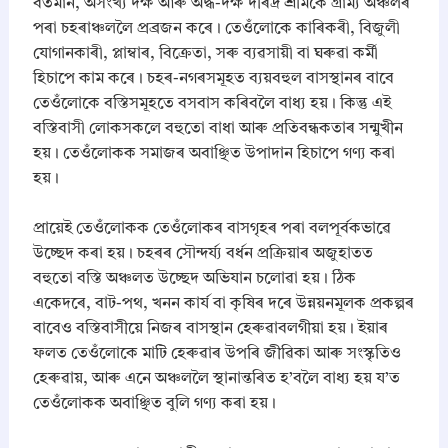
​বৰ্তমান, অসংখ্য দক্ষ আৰু অৰ্দ্ধ-দক্ষ দৰিদ্ৰ শ্ৰমিকে গ্ৰাম্য অঞ্চলৰ
পৰা চহৰাঞ্চললৈ প্ৰব্ৰজন কৰে। তেওঁলোকে কাৰিকৰী, বিজুলী
যোগানকাৰী, প্লাম্বাৰ, বিক্ৰেতা, সৰু ব্যৱসায়ী বা ঘৰুৱা কৰ্মী
হিচাপে কাম কৰে। চহৰ-নগৰসমূহত ব্যয়বহুল বাসস্থানৰ বাবে
তেওঁলোকে বস্তিসমূহতে বসবাস কৰিবলৈ বাধ্য হয়। কিন্তু এই
বস্তিবাসী লোকসকলে বহুতো বাধা আৰু প্ৰতিবন্ধকতাৰ সন্মুখীন
হয়। তেওঁলোকক সমাজৰ অবাঞ্ছিত উপাদান হিচাপে গণ্য কৰা
হয়।
​প্ৰায়েই তেওঁলোকক তেওঁলোকৰ বাসগৃহৰ পৰা বলপূৰ্বকভাৱে
উচ্ছেদ কৰা হয়। চহৰৰ সৌন্দৰ্য্য বৰ্ধন প্ৰক্ৰিয়াৰ অজুহাতত
বহুতো বস্তি অঞ্চলত উচ্ছেদ অভিযান চলোৱা হয়। ঠিক
একেদৰে, বাট-পথ, খনন কাৰ্য বা কৃষিৰ দৰে উন্নয়নমূলক প্ৰকল্পৰ
বাবেও বস্তিবাসীয়ে নিজৰ বাসস্থান হেৰুৱাবলগীয়া হয়। ইয়াৰ
ফলত তেওঁলোকে মাটি হেৰুৱাৰ উপৰি জীৱিকা আৰু সংস্কৃতিও
হেৰুৱায়, আৰু এনে অঞ্চললৈ স্থানান্তৰিত হ’বলৈ বাধ্য হয় য’ত
তেওঁলোকক অবাঞ্ছিত বুলি গণ্য কৰা হয়।