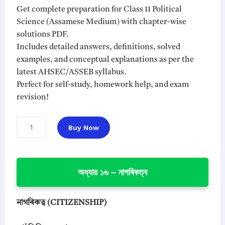
a
t
Get complete preparation for Class 11 Political
l
p
Science (Assamese Medium) with chapter-wise
p
r
solutions PDF.
r
i
Includes detailed answers, definitions, solved
i
c
examples, and conceptual explanations as per the
c
e
latest AHSEC/ASSEB syllabus.
e
i
Perfect for self-study, homework help, and exam
w
s
revision!
a
:
s
₹
C
Buy Now
l
:
4
a
₹
9
s
1
.
s
অধ্যায় ১৬ – নাগৰিকত্ব
9
0
1
1
9
0
P
.
.
o
নাগৰিকত্ব (CITIZENSHIP)
0
l
0
i