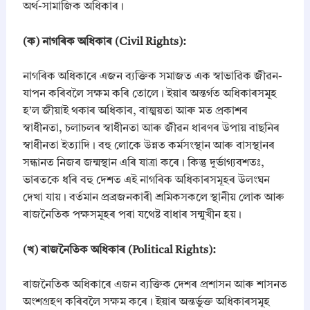
H
অৰ্থ-সামাজিক অধিকাৰ।
S
E
​(ক) নাগৰিক অধিকাৰ (Civil Rights):
C
/
A
নাগৰিক অধিকাৰে এজন ব্যক্তিক সমাজত এক স্বাভাৱিক জীৱন-
S
যাপন কৰিবলৈ সক্ষম কৰি তোলে। ইয়াৰ অন্তৰ্গত অধিকাৰসমূহ
S
হ’ল জীয়াই থকাৰ অধিকাৰ, বাঙ্ময়তা আৰু মত প্ৰকাশৰ
E
স্বাধীনতা, চলাচলৰ স্বাধীনতা আৰু জীৱন ধাৰণৰ উপায় বাছনিৰ
B
L
স্বাধীনতা ইত্যাদি। বহু লোকে উন্নত কৰ্মসংস্থান আৰু বাসস্থানৰ
a
সন্ধানত নিজৰ জন্মস্থান এৰি যাত্ৰা কৰে। কিন্তু দুৰ্ভাগ্যবশতঃ,
t
ভাৰতকে ধৰি বহু দেশত এই নাগৰিক অধিকাৰসমূহৰ উলংঘন
e
দেখা যায়। বৰ্তমান প্ৰব্ৰজনকাৰী শ্ৰমিকসকলে স্থানীয় লোক আৰু
s
t
ৰাজনৈতিক পক্ষসমূহৰ পৰা যথেষ্ট বাধাৰ সন্মুখীন হয়।
S
y
​(খ) ৰাজনৈতিক অধিকাৰ (Political Rights):
l
l
a
ৰাজনৈতিক অধিকাৰে এজন ব্যক্তিক দেশৰ প্ৰশাসন আৰু শাসনত
b
অংশগ্ৰহণ কৰিবলৈ সক্ষম কৰে। ইয়াৰ অন্তর্ভুক্ত অধিকাৰসমূহ
u