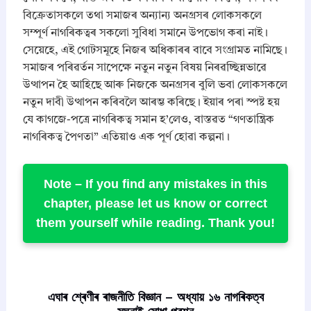
বিক্ৰেতাসকলে তথা সমাজৰ অন্যান্য অনগ্ৰসৰ লোকসকলে
সম্পূৰ্ণ নাগৰিকত্বৰ সকলো সুবিধা সমানে উপভোগ কৰা নাই।
সেয়েহে, এই গোটসমূহে নিজৰ অধিকাৰৰ বাবে সংগ্ৰামত নামিছে।
সমাজৰ পৰিৱৰ্তন সাপেক্ষে নতুন নতুন বিষয় নিৰৱচ্ছিন্নভাৱে
উত্থাপন হৈ আহিছে আৰু নিজকে অনগ্ৰসৰ বুলি ভবা লোকসকলে
নতুন দাবী উত্থাপন কৰিবলৈ আৰম্ভ কৰিছে। ইয়াৰ পৰা স্পষ্ট হয়
যে কাগজে-পত্ৰে নাগৰিকত্ব সমান হ’লেও, বাস্তৱত “গণতান্ত্ৰিক
নাগৰিকত্ব পৈণতা” এতিয়াও এক পূৰ্ণ হোৱা কল্পনা।
Note –
If you find any mistakes in this
chapter, please let us know or correct
them yourself while reading. Thank you!
এঘাৰ শ্ৰেণীৰ ৰাজনীতি বিজ্ঞান – অধ্যায় ১৬ নাগৰিকত্ব