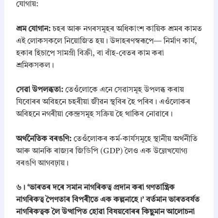
যোগায়:
​শ্ৰম যোগান:
চহৰ আৰু নগৰসমূহৰ অধিকাংশ কায়িক শ্ৰমৰ কামত
এই লোকসকলে নিয়োজিত হয়। উদাহৰণস্বৰূপে— নিৰ্মাণ কাৰ্য,
হকাৰ হিচাপে সামগ্ৰী বিক্ৰী, বা বাঁহ-বেতৰ কাম কৰা
শ্ৰমিকসকল।
​সেৱা উপলব্ধতা:
তেওঁলোকে এনে সেৱাসমূহ উপলব্ধ কৰায়
যিবোৰৰ অবিহনে চহৰীয়া জীৱন স্থবিৰ হৈ পৰিব। এওঁলোকৰ
অবিহনে নগৰীয়া কেন্দ্ৰসমূহ সক্ৰিয় হৈ থাকিব নোৱাৰে।
​অৰ্থনৈতিক বৰঙণি:
তেওঁলোকৰ কৰ্ম-কাৰ্যসমূহে স্থানীয় অৰ্থনীতি
আৰু আনকি ৰাজ্যৰ জিডিপি (GDP) লৈও এক উল্লেখযোগ্য
বৰঙণি আগবঢ়ায়।
​৬। ‘ভাৰতৰ দৰে সমান নাগৰিকত্ব প্ৰদান কৰা গণতান্ত্ৰিক
নাগৰিকত্ব পৈণতাৰ বিপৰীতে এক কল্পনাহে।’ বৰ্তমান ভাৰতবৰ্ষত
নাগৰিকত্বক লৈ উত্থাপিত হোৱা বিষয়বোৰৰ কিছুমান আলোচনা