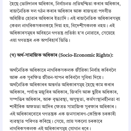
হৈছে ভোটদানৰ অধিকাৰ, নিৰ্বাচনত প্ৰতিদ্বন্দ্বিতা কৰাৰ অধিকাৰ,
s
|
ৰাজনৈতিক দল গঠন কৰাৰ অধিকাৰ আৰু ৰাজহুৱা পদবীত
A
অধিষ্ঠিত হোৱাৰ অধিকাৰ ইত্যাদি। এই ৰাজনৈতিক অধিকাৰসমূহ
s
কেৱল নাগৰিকসকলকহে দিয়া হয়, বিদেশীসকলক নহয়। এই
s
অধিকাৰসমূহৰ অবিহনে গণতন্ত্ৰ প্ৰতিষ্ঠা হ’ব নোৱাৰে, সেয়েহে
a
m
এয়া গণতন্ত্ৰৰ এক অপৰিহাৰ্য ভিত্তি।
e
s
​(গ) অৰ্থ-সামাজিক অধিকাৰ (Socio-Economic Rights):
e
M
e
অৰ্থনৈতিক অধিকাৰে নাগৰিকসকলক জীৱিকা নিৰ্বাহ কৰিবলৈ
d
আৰু এক সুৰক্ষিত জীৱন-যাপন কৰিবলৈ সুবিধা দিয়ে।
i
অৰ্থনৈতিক অধিকাৰৰ অন্তৰ্গত অধিকাৰসমূহ হৈছে কাম কৰাৰ
u
অধিকাৰ, পৰ্যাপ্ত মজুৰিৰ অধিকাৰ, জিৰণি আৰু ছুটীৰ অধিকাৰ,
m
C
সম্পত্তিৰ অধিকাৰ, আৰু বৃদ্ধাৱস্থা, অসুস্থতা, কৰ্মসংস্থানহীনতা বা
h
শাৰীৰিক অক্ষমতা আদিৰ ক্ষেত্ৰত সামাজিক সুৰক্ষাৰ অধিকাৰ।
a
এই অধিকাৰবোৰে গণতন্ত্ৰক এক জনসাধাৰণ-কেন্দ্ৰিক চৰকাৰী
p
ব্যৱস্থাত পৰিণত কৰিছে। সেয়ে, প্ৰায় সকলো চৰকাৰে
t
e
নাগৰিকসকলক এই অধিকাৰসমূহ যোগান ধৰে।