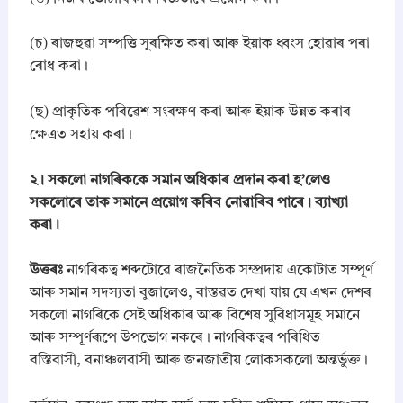
t
i
t
(চ) ৰাজহুৱা সম্পত্তি সুৰক্ষিত কৰা আৰু ইয়াক ধ্বংস হোৱাৰ পৰা
y
ৰোধ কৰা।
(ছ) প্ৰাকৃতিক পৰিৱেশ সংৰক্ষণ কৰা আৰু ইয়াক উন্নত কৰাৰ
ক্ষেত্ৰত সহায় কৰা।
​২। সকলো নাগৰিককে সমান অধিকাৰ প্ৰদান কৰা হ’লেও
সকলোৰে তাক সমানে প্ৰয়োগ কৰিব নোৱাৰিব পাৰে। ব্যাখ্যা
কৰা।
উত্তৰঃ
নাগৰিকত্ব শব্দটোৱে ৰাজনৈতিক সম্প্ৰদায় একোটাত সম্পূৰ্ণ
আৰু সমান সদস্যতা বুজালেও, বাস্তৱত দেখা যায় যে এখন দেশৰ
সকলো নাগৰিকে সেই অধিকাৰ আৰু বিশেষ সুবিধাসমূহ সমানে
আৰু সম্পূৰ্ণৰূপে উপভোগ নকৰে। নাগৰিকত্বৰ পৰিধিত
বস্তিবাসী, বনাঞ্চলবাসী আৰু জনজাতীয় লোকসকলো অন্তৰ্ভুক্ত।