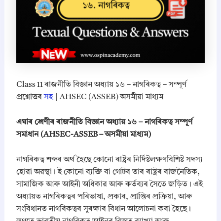
Class 11 ৰাজনীতি বিজ্ঞান অধ্যায় ১৬ – নাগৰিকত্ব – সম্পূৰ্ণ
প্ৰশ্নোত্তৰ
সহ
| AHSEC (ASSEB) অসমীয়া মাধ্যম
এঘাৰ শ্ৰেণীৰ ৰাজনীতি বিজ্ঞান অধ্যায় ১৬ – নাগৰিকত্ব সম্পূৰ্ণ
সমাধান (AHSEC-ASSEB – অসমীয়া মাধ্যম)
নাগৰিকত্ব শব্দৰ অৰ্থ হৈছে কোনো ৰাষ্ট্ৰৰ নিৰ্দিষ্টলক্ষণবিশিষ্ট সদস্য
হোৱা অৱস্থা। ই কোনো ব্যক্তি বা গোটৰ তাৰ ৰাষ্ট্ৰৰ ৰাজনৈতিক,
সামাজিক আৰু আইনী অধিকার আৰু কৰ্তব্যৰ সৈতে জড়িত। এই
অধ্যায়ত নাগৰিকত্বৰ পৰিভাষা, প্ৰকাৰ, প্ৰাপ্তিৰ প্ৰক্ৰিয়া, আৰু
সংবিধানত নাগৰিকত্বৰ সুৰক্ষাৰ বিধান আলোচনা কৰা হৈছে।