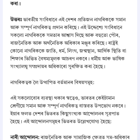
কৰা।
উত্তৰঃ
ভাৰতীয় সংবিধানে এই দেশৰ প্ৰতিজন নাগৰিককে সমান
আৰু সম্পূৰ্ণ নাগৰিকত্ব প্ৰদান কৰিছে। এই উদ্দেশ্যে সংবিধানে
সকলো নাগৰিককে সমতাৰ আশ্বাস দিছে আৰু বহুতো পৌৰ,
ৰাজনৈতিক আৰু অৰ্থনৈতিক অধিকাৰ মঞ্জুৰ কৰিছে। ৰাষ্ট্ৰই
কোনো নাগৰিককে জাতি, ধৰ্ম, লিংগ, জন্মস্থান, আৰ্থিক স্থিতি বা
শিক্ষাৰ ভিত্তিত বৈষম্যমূলক আচৰণ নকৰে। ধৰ্মীয় আৰু ভাষিক
সংখ্যালঘু সম্প্ৰদায়ৰ অধিকাৰো সুৰক্ষিত কৰা হৈছে।
​নাগৰিকত্বক লৈ উত্থাপিত বৰ্তমানৰ বিষয়সমূহ:
এই সকলোবোৰ ব্যৱস্থা থকাৰ স্বত্বেও, ভাৰতৰ কেইটামান
শ্ৰেণীয়ে সমান আৰু সম্পূৰ্ণ নাগৰিকত্ব বাস্তৱত উপভোগ নকৰে।
ইয়াৰ ফলত দেশৰ ভিতৰত কিছুসংখ্যক আন্দোলনৰ সূত্ৰপাত
হৈছে। এই আন্দোলনসমূহৰ ভিতৰত উল্লেখযোগ্য হৈছে:
​নাৰী আন্দোলন:
ৰাজনৈতিক আৰু সামাজিক ক্ষেত্ৰত সম-অধিকাৰ