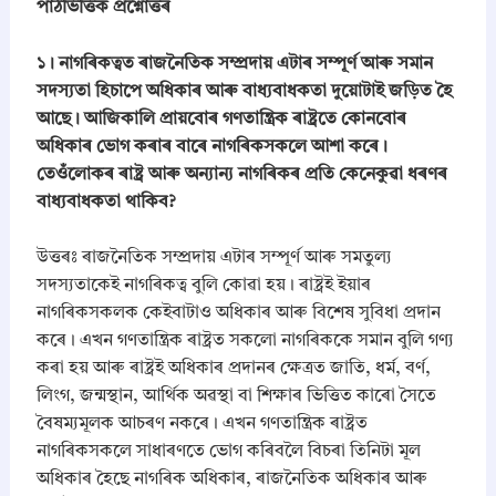
পাঠভিত্তিক প্রশ্নোত্তৰ
t
.
i
c
১। নাগৰিকত্বত ৰাজনৈতিক সম্প্রদায় এটাৰ সম্পূৰ্ণ আৰু সমান
a
সদস্যতা হিচাপে অধিকাৰ আৰু বাধ্যবাধকতা দুয়োটাই জড়িত হৈ
l
আছে। আজিকালি প্রায়বোৰ গণতান্ত্রিক ৰাষ্ট্ৰতে কোনবোৰ
S
অধিকাৰ ভোগ কৰাৰ বাৰে নাগৰিকসকলে আশা কৰে।
c
i
তেওঁলোকৰ ৰাষ্ট্ৰ আৰু অন্যান্য নাগৰিকৰ প্ৰতি কেনেকুৱা ধৰণৰ
e
বাধ্যবাধকতা থাকিব?
n
c
উত্তৰঃ ৰাজনৈতিক সম্প্ৰদায় এটাৰ সম্পূৰ্ণ আৰু সমতুল্য
e
(
সদস্যতাকেই নাগৰিকত্ব বুলি কোৱা হয়। ৰাষ্ট্ৰই ইয়াৰ
ৰা
নাগৰিকসকলক কেইবাটাও অধিকাৰ আৰু বিশেষ সুবিধা প্ৰদান
জ
কৰে। এখন গণতান্ত্ৰিক ৰাষ্ট্ৰত সকলো নাগৰিককে সমান বুলি গণ্য
নী
কৰা হয় আৰু ৰাষ্ট্ৰই অধিকাৰ প্ৰদানৰ ক্ষেত্ৰত জাতি, ধৰ্ম, বৰ্ণ,
তি
বি
লিংগ, জন্মস্থান, আৰ্থিক অৱস্থা বা শিক্ষাৰ ভিত্তিত কাৰো সৈতে
জ্ঞা
বৈষম্যমূলক আচৰণ নকৰে। এখন গণতান্ত্ৰিক ৰাষ্ট্ৰত
ন
নাগৰিকসকলে সাধাৰণতে ভোগ কৰিবলৈ বিচৰা তিনিটা মূল
)
অধিকাৰ হৈছে নাগৰিক অধিকাৰ, ৰাজনৈতিক অধিকাৰ আৰু
A