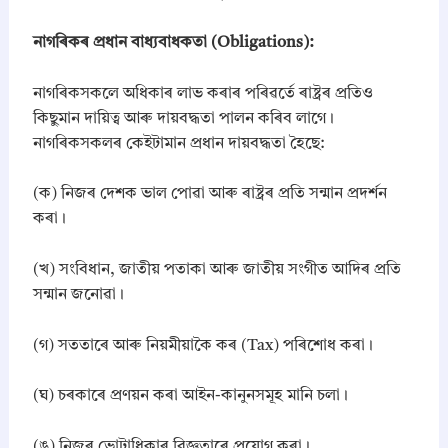
r
-
​নাগৰিকৰ প্ৰধান বাধ্যবাধকতা (Obligations):
w
i
s
নাগৰিকসকলে অধিকাৰ লাভ কৰাৰ পৰিৱৰ্তে ৰাষ্ট্ৰৰ প্ৰতিও
e
কিছুমান দায়িত্ব আৰু দায়বদ্ধতা পালন কৰিব লাগে।
S
নাগৰিকসকলৰ কেইটামান প্ৰধান দায়বদ্ধতা হৈছে:
o
l
u
(ক) নিজৰ দেশক ভাল পোৱা আৰু ৰাষ্ট্ৰৰ প্ৰতি সন্মান প্ৰদৰ্শন
t
কৰা।
i
o
(খ) সংবিধান, জাতীয় পতাকা আৰু জাতীয় সংগীত আদিৰ প্ৰতি
n
s
সন্মান জনোৱা।
P
D
(গ) সততাৰে আৰু নিয়মীয়াকৈ কৰ (Tax) পৰিশোধ কৰা।
F
q
u
(ঘ) চৰকাৰে প্ৰণয়ন কৰা আইন-কানুনসমূহ মানি চলা।
a
n
(ঙ) নিজৰ ভোটাধিকাৰ বিজ্ঞতাৰে প্ৰয়োগ কৰা।