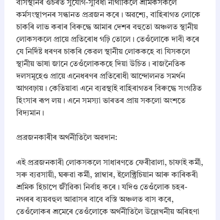
বাসস্থানৰ ওচৰত সুযোগ-সুবিধা নাথাকিলে শ্ৰমিকসকলে
কৰ্মসংস্থাপনৰ সন্ধানত প্ৰব্ৰজন কৰে। অৱশ্যে, বাহিৰাগত লোকে
চাকৰি লাভ কৰাৰ বিৰুদ্ধে আমাৰ দেশৰ বহুতো অঞ্চলত স্থানীয়
লোকসকলে প্ৰায়ে প্ৰতিৰোধ গঢ়ি তোলে। তেওঁলোকে দাবী কৰে
যে নিৰ্দিষ্ট ধৰণৰ চাকৰি কেৱল স্থানীয় লোককহে বা যিসকলে
স্থানীয় ভাষা জানে তেওঁলোককহে দিয়া উচিত। ৰাজনৈতিক
দলসমূহেও প্ৰায়ে এনেধৰণৰ প্ৰতিৰোধী আন্দোলনত সমৰ্থন
আগবঢ়ায়। কেতিয়াবা এনে ব্যৱস্থাই বাহিৰাগতৰ বিৰুদ্ধে সংগঠিত
হিংসাৰ ৰূপ লয়। এনে সমস্যা ভাৰতৰ প্ৰায় সকলো অংশতে
বিদ্যমান।
​প্ৰব্ৰজনকাৰীৰ অৰ্থনীতিলৈ অৱদান:
এই প্ৰব্ৰজনকাৰী লোকসকলে সাধাৰণতে ফেৰীৱালা, চাফাই কৰ্মী,
সৰু ব্যৱসায়ী, ঘৰুৱা কৰ্মী, প্লাম্বাৰ, ইলেক্ট্ৰিচিয়ান আৰু কাৰিকৰী
শ্ৰমিক হিচাপে জীৱিকা নিৰ্বাহ কৰে। যদিও তেওঁলোক চহৰ-
নগৰৰ ব্যয়বহুল আৱাসৰ বাবে বস্তি অঞ্চলত বাস কৰে,
তেওঁলোকৰ শ্ৰমেৰে তেওঁলোকে অৰ্থনীতিলৈ উল্লেখনীয় অৰিহণা