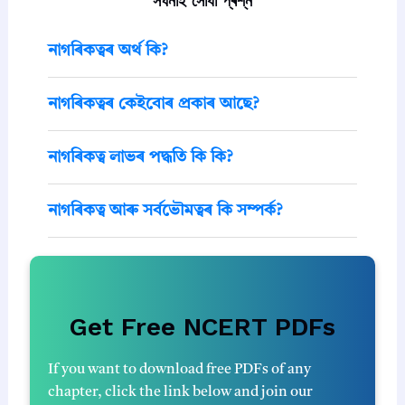
সঘনাই সোধা প্ৰশ্ন
নাগৰিকত্বৰ অৰ্থ কি?
নাগৰিকত্বৰ কেইবোৰ প্ৰকাৰ আছে?
নাগৰিকত্ব লাভৰ পদ্ধতি কি কি?
নাগৰিকত্ব আৰু সৰ্বভৌমত্বৰ কি সম্পৰ্ক?
Get Free NCERT PDFs
If you want to download free PDFs of any
chapter, click the link below and join our