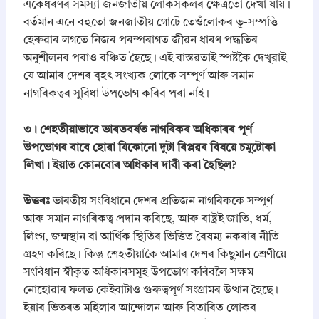
​একেধৰণৰ সমস্যা জনজাতীয় লোকসকলৰ ক্ষেত্ৰতো দেখা যায়।
বৰ্তমান এনে বহুতো জনজাতীয় গোটে তেওঁলোকৰ ভূ-সম্পত্তি
হেৰুৱাৰ লগতে নিজৰ পৰম্পৰাগত জীৱন ধাৰণ পদ্ধতিৰ
অনুশীলনৰ পৰাও বঞ্চিত হৈছে। এই বাস্তৱতাই স্পষ্টকৈ দেখুৱাই
যে আমাৰ দেশৰ বৃহৎ সংখ্যক লোকে সম্পূৰ্ণ আৰু সমান
নাগৰিকত্বৰ সুবিধা উপভোগ কৰিব পৰা নাই।
​৩। শেহতীয়াভাবে ভাৰতবৰ্ষত নাগৰিকৰ অধিকাৰৰ পূৰ্ণ
উপভোগৰ বাবে হোৱা যিকোনো দুটা বিপ্লৱৰ বিষয়ে চমুটোকা
লিখা। ইয়াত কোনবোৰ অধিকাৰ দাবী কৰা হৈছিল?
উত্তৰঃ
ভাৰতীয় সংবিধানে দেশৰ প্ৰতিজন নাগৰিককে সম্পূৰ্ণ
আৰু সমান নাগৰিকত্ব প্ৰদান কৰিছে, আৰু ৰাষ্ট্ৰই জাতি, ধৰ্ম,
লিংগ, জন্মস্থান বা আৰ্থিক স্থিতিৰ ভিত্তিত বৈষম্য নকৰাৰ নীতি
গ্ৰহণ কৰিছে। কিন্তু শেহতীয়াকৈ আমাৰ দেশৰ কিছুমান শ্ৰেণীয়ে
সংবিধান স্বীকৃত অধিকাৰসমূহ উপভোগ কৰিবলৈ সক্ষম
নোহোৱাৰ ফলত কেইবাটাও গুৰুত্বপূৰ্ণ সংগ্ৰামৰ উত্থান হৈছে।
ইয়াৰ ভিতৰত মহিলাৰ আন্দোলন আৰু বিতাৰিত লোকৰ