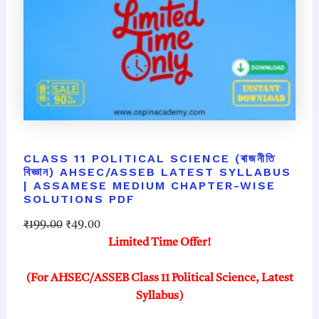
CLASS 11 POLITICAL SCIENCE (ৰাজনীতি
বিজ্ঞান) AHSEC/ASSEB LATEST SYLLABUS
| ASSAMESE MEDIUM CHAPTER-WISE
SOLUTIONS PDF
O
C
₹
199.00
₹
49.00
r
u
Limited Time Offer!
i
r
g
r
(For AHSEC/ASSEB Class 11 Political Science, Latest
i
e
Syllabus)
n
n