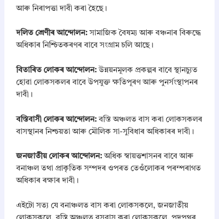
আৰু নিৰাপত্তা দাবী কৰা হৈছে।
​দলিত শ্ৰেণীৰ আন্দোলন:
সামাজিক বৈষম্য আৰু বঞ্চনাৰ বিৰুদ্ধে
অধিকাৰ নিশ্চিতকৰণৰ বাবে সংগ্ৰাম চলি আছে।
​বিতাৰিত লোকৰ আন্দোলন:
উন্নয়নমূলক প্ৰকল্পৰ বাবে স্থানচ্যুত
হোৱা লোকসকলৰ বাবে উপযুক্ত ক্ষতিপূৰণ আৰু পুনৰ্সংস্থাপনৰ
দাবী।
​বস্তিবাসী লোকৰ আন্দোলন:
বস্তি অঞ্চলত বাস কৰা লোকসকলৰ
বাসস্থানৰ নিশ্চয়তা আৰু মৌলিক সা-সুবিধাৰ অধিকাৰৰ দাবী।
​জনজাতীয় লোকৰ আন্দোলন:
অধিক স্বায়ত্তশাসনৰ বাবে আৰু
বনাঞ্চল তথা প্ৰাকৃতিক সম্পদৰ ওপৰত তেওঁলোকৰ পৰম্পৰাগত
অধিকাৰ ৰক্ষাৰ দাবী।
​এইটো সত্য যে বনাঞ্চলত বাস কৰা লোকসকলে, জনজাতীয়
লোকসকলে, বস্তি অঞ্চলত বসবাস কৰা লোকসকলে, পদপথৰ