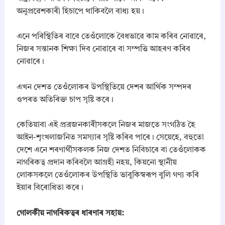
অনুপ্ৰৱেশকাৰী হিচাপে থাকিবলৈ বাধ্য হয়।
​এনে পৰিস্থিতিৰ বাবে তেওঁলোকে বৈধভাৱে কাম কৰিব নোৱাৰে,
নিজৰ সন্তানক শিক্ষা দিব নোৱাৰে বা সম্পত্তি আহৰণ কৰিব
নোৱাৰে।
​এখন দেশত তেওঁলোকৰ উপস্থিতিয়ে দেশৰ আৰ্থিক সম্পদৰ
ওপৰত অতিৰিক্ত চাপ সৃষ্টি কৰে।
​কেতিয়াবা এই প্ৰব্ৰজনকাৰীসকলে নিজৰ মাজতে সংগঠিত হৈ
আইন-শৃংখলাজনিত সমস্যাৰ সৃষ্টি কৰিব পাৰে। সেয়েহে, বহুতো
দেশে এনে শৰণাৰ্থীসকলক নিজ দেশত নিবিচাৰে বা তেওঁলোকক
নাগৰিকত্ব প্ৰদান কৰিবলৈ আগ্ৰহী নহয়, কিয়নো স্থানীয়
লোকসকলে তেওঁলোকৰ উপস্থিতি ভাবুকিস্বৰূপ বুলি গণ্য কৰি
ইয়াৰ বিৰোধিতা কৰে।
​গোলকীয় নাগৰিকত্বৰ ধাৰণাৰ সহায়: