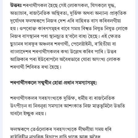
উত্তৰঃ
শৰণাৰ্থীসকল হৈছে সেই লোকসকল, যিসকলে যুদ্ধ,
অত্যাচাৰ, ৰাজনৈতিক অস্থিৰতা, দুৰ্ভিক্ষ অথবা অন্যান্য প্ৰাকৃতিক
দুৰ্যোগৰ ফলস্বৰূপে নিজৰ দেশ এৰি বাহিৰত বাস কৰিবলগীয়া
হয়। ওপৰোক্ত কাৰণসমূহৰ বাবে সমগ্ৰ বিশ্বত নিযুত নিযুত লোকে
নিজৰ বাসস্থানৰ পৰা স্থানচ্যুত হ’বলৈ বাধ্য হৈছে। এই ক্ষেত্ৰত
ছুডানৰ দাৰফুৰ অঞ্চলৰ শৰণাৰ্থী, পেলেষ্টাইনী, ৰ’হিঙীয়া বা
বাংলাদেশৰ শৰণাৰ্থীসকলৰ কথা উল্লেখ কৰিব পাৰি। উত্তৰ
আফ্ৰিকাৰ পৰা ইউৰোপলৈ অবৈধভাৱে যোৱা অসংখ্য লোকক
শৰণাৰ্থী শিবিৰত ৰখা হৈছে।
​শৰণাৰ্থীসকলে সন্মুখীন হোৱা প্ৰধান সমস্যাসমূহ:
​শৰণাৰ্থীসকলৰ সৰহসংখ্যকে দুৰ্ভিক্ষ, ধৰ্মীয় বা ৰাজনৈতিক
উৎপীড়ন বা নিবনুৱা সমস্যাৰ আশংকাত নিজ মাতৃভূমিলৈ উভতি
যাবলৈ ইচ্ছুক নহয়।
​ফলস্বৰূপে তেওঁলোকৰ সৰহসংখ্যকে দীঘলীয়া সময় ধৰি
ৰাষ্ট্ৰবিহীন নাগৰিক হিচাপে বাচি থাকে আৰু অবৈধ