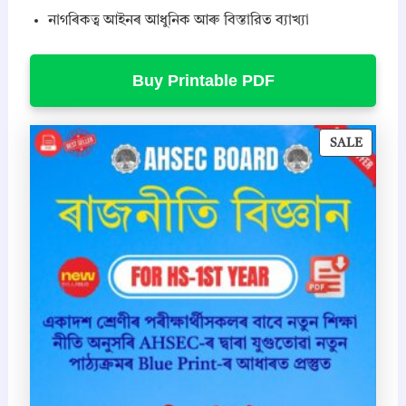
নাগৰিকত্ব আইনৰ আধুনিক আৰু বিস্তারিত ব্যাখ্যা
Buy Printable PDF
P
SALE
R
O
D
U
C
T
O
N
S
A
L
E