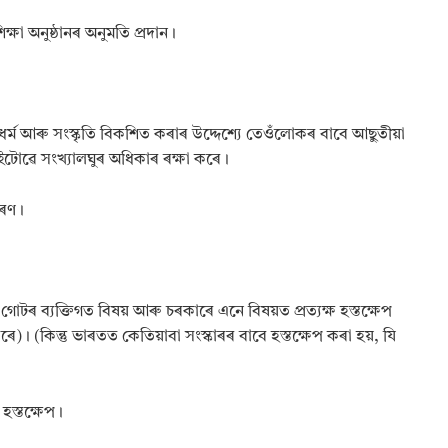
b
্ষা অনুষ্ঠানৰ অনুমতি প্ৰদান।
u
s
|
A
s
, ধৰ্ম আৰু সংস্কৃতি বিকশিত কৰাৰ উদ্দেশ্যে তেওঁলোকৰ বাবে আছুতীয়া
s
a
 এইটোৱে সংখ্যালঘুৰ অধিকাৰ ৰক্ষা কৰে।
m
e
কৰণ।
s
e
M
e
d
মীয় গোটৰ ব্যক্তিগত বিষয় আৰু চৰকাৰে এনে বিষয়ত প্ৰত্যক্ষ হস্তক্ষেপ
i
u
ে)। (কিন্তু ভাৰতত কেতিয়াবা সংস্কাৰৰ বাবে হস্তক্ষেপ কৰা হয়, যি
m
C
h
হস্তক্ষেপ।
a
p