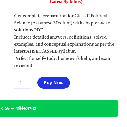
i
e
Latest Syllabus)
A
n
n
L
a
t
Get complete preparation for Class 11 Political
E
l
p
Science (Assamese Medium) with chapter-wise
p
r
solutions PDF.
r
i
Includes detailed answers, definitions, solved
i
c
examples, and conceptual explanations as per the
c
e
latest AHSEC/ASSEB syllabus.
e
i
Perfect for self-study, homework help, and exam
w
s
revision!
a
:
s
₹
C
Buy Now
l
:
4
a
₹
9
s
1
.
s
ায় ১৮ – ধৰ্মনিৰপেক্ষতা
9
0
1
1
9
0
P
.
.
o