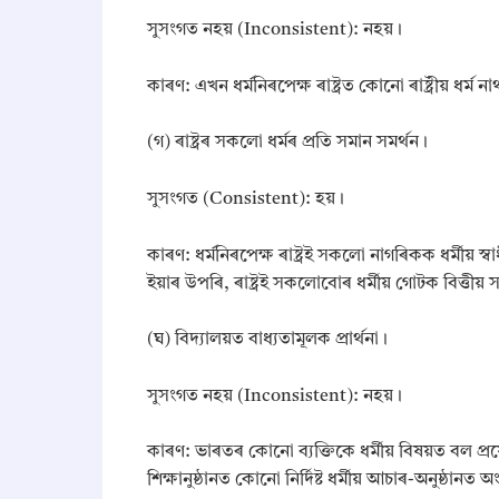
​সুসংগত নহয় (Inconsistent): নহয়।
​কাৰণ: এখন ধৰ্মনিৰপেক্ষ ৰাষ্ট্ৰত কোনো ৰাষ্ট্ৰীয় ধৰ্ম 
​(গ) ৰাষ্ট্ৰৰ সকলো ধৰ্মৰ প্ৰতি সমান সমৰ্থন।
​সুসংগত (Consistent): হয়।
​কাৰণ: ধৰ্মনিৰপেক্ষ ৰাষ্ট্ৰই সকলো নাগৰিকক ধৰ্মীয়
ইয়াৰ উপৰি, ৰাষ্ট্ৰই সকলোবোৰ ধৰ্মীয় গোটক বিত্তীয়
​(ঘ) বিদ্যালয়ত বাধ্যতামূলক প্ৰাৰ্থনা।
​সুসংগত নহয় (Inconsistent): নহয়।
​কাৰণ: ভাৰতৰ কোনো ব্যক্তিকে ধৰ্মীয় বিষয়ত বল প্ৰ
শিক্ষানুষ্ঠানত কোনো নিৰ্দিষ্ট ধৰ্মীয় আচাৰ-অনুষ্ঠান