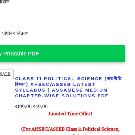
মাধান
য সাধাৰণ বিৱৰণ
 Printable PDF
P
SALE
CLASS 11 POLITICAL SCIENCE (ৰাজনীতি
R
বিজ্ঞান) AHSEC/ASSEB LATEST
O
SYLLABUS | ASSAMESE MEDIUM
D
CHAPTER-WISE SOLUTIONS PDF
U
O
C
₹
199.00
₹
49.00
C
r
u
T
Limited Time Offer!
O
i
r
N
g
r
(For AHSEC/ASSEB Class 11 Political Science,
S