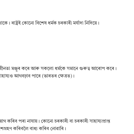
)
A
H
S
নাথাকে। ৰাষ্ট্ৰই কোনো বিশেষ ধৰ্মক চৰকাৰী মৰ্যাদা নিদিয়ে।
E
C
/
A
S
S
E
B
 স্বাধীনতা মঞ্জুৰ কৰে আৰু সকলো ধৰ্মকে সমানে গুৰুত্ব আৰোপ কৰে।
L
 সাহায্যও আগবঢ়াব পাৰে (ভাৰতৰ ক্ষেত্ৰত)।
a
t
e
s
t
S
y
l
য়োগ কৰিব পৰা নাযায়। কোনো চৰকাৰী বা চৰকাৰী সাহায্যপ্ৰাপ্ত
l
ত অংশগ্ৰহণ কৰিবলৈ বাধ্য কৰিব নোৱাৰি।
a