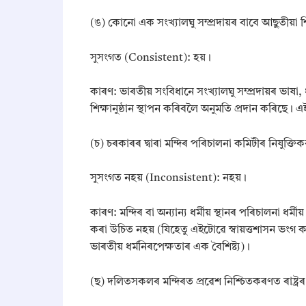
​(ঙ) কোনো এক সংখ্যালঘু সম্প্ৰদায়ৰ বাবে আছুতীয়া শিক
​সুসংগত (Consistent): হয়।
​কাৰণ: ভাৰতীয় সংবিধানে সংখ্যালঘু সম্প্ৰদায়ৰ ভাষা
শিক্ষানুষ্ঠান স্থাপন কৰিবলৈ অনুমতি প্ৰদান কৰিছে।
​(চ) চৰকাৰৰ দ্বাৰা মন্দিৰ পৰিচালনা কমিটীৰ নিযুক্তি
​সুসংগত নহয় (Inconsistent): নহয়।
​কাৰণ: মন্দিৰ বা অন্যান্য ধৰ্মীয় স্থানৰ পৰিচালনা ধৰ্
কৰা উচিত নহয় (যিহেতু এইটোৱে স্বায়ত্তশাসন ভংগ কৰ
ভাৰতীয় ধৰ্মনিৰপেক্ষতাৰ এক বৈশিষ্ট্য)।
​(ছ) দলিতসকলৰ মন্দিৰত প্ৰৱেশ নিশ্চিতকৰণত ৰাষ্ট্ৰৰ 