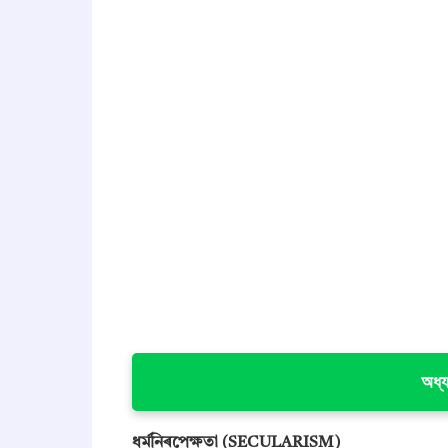
অধ্য
ধৰ্মনিৰপেক্ষতা (SECULARISM)