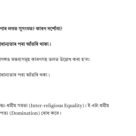
0
l
0
i
t
.
i
c
ণাৰ লগত সুসংগত? কাৰণ দর্শোবা?
a
l
াধান্যতাৰ পৰা আঁতৰি থাকা।
S
c
i
ঙ্গত মন্তব্যসমূহ কাৰণসহ তলত উল্লেখ কৰা হ’ল:
e
n
ৰাধান্যতাৰ পৰা আঁতৰি থকা।
c
e
(
ৰা
জ
্তঃ-ধৰ্মীয় সমতা (Inter-religious Equality)। ই এটা ধৰ্মীয়
নী
তি
া আধিপত্য (Domination) ৰোধ কৰে।
বি
জ্ঞা
ন