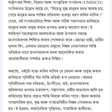
ৰাষ্ট্ৰসংঘৰ শিক্ষা, বিজ্ঞান আৰু সাংস্কৃতিক সংগঠনৰ (UNESCO)
A
H
সংবিধানত উল্লেখ আছে যে, “যিহেতু যুদ্ধ মানুহৰ মনত আৰম্ভ হয়,
S
সেয়ে মানুহৰ মনত শান্তিৰ প্ৰতিৰক্ষা ব্যৱস্থা গ্ৰহণ কৰিব লাগিব।”
E
সেয়ে, এই সংগঠনটোৱে শিক্ষা আৰু সঠিক সজাগতাৰ জৰিয়তে
C
মানুহৰ মনক প্ৰবুদ্ধ কৰাৰ ওপৰত গুৰুত্ব আৰোপ কৰে। ই
/
A
শান্তিপূৰ্ণ সহাৱস্থানৰ আৱশ্যকতা আৰু উপকাৰ সম্বন্ধে
S
জনসাধাৰণক শিক্ষিত কৰাৰ পোষকতা কৰে। মহাত্মা গান্ধী, মাৰ্টিন
S
লুথাৰ কিং, নেলচন মেণ্ডেলা প্ৰমুখ্যে বিশ্বৰ নেতাসকলে শান্তি
E
প্ৰতিষ্ঠাৰ বাবে জনসাধাৰণৰ মনক আলোকিত কৰাৰ
B
L
প্ৰয়োজনীয়তা সন্দৰ্ভত গুৰুত্ব দিছিল।
a
t
​অৱশ্যে, এইটো ব্যক্ত কৰিব লাগিব যে কেৱল মনক প্ৰবুদ্ধ কৰাৰ
e
জৰিয়তে পৃথিৱীত সঁচা শান্তি প্ৰতিষ্ঠা হ’ব নোৱাৰে। আমাৰ
s
t
পৃথিৱীখনৰ পৰা দৰিদ্ৰতা, উৎপীড়ন, কষ্ট, জনসাধাৰণৰ
S
অধিকাৰৰ ওপৰত হস্তক্ষেপ, সন্ত্ৰাসবাদ, ধৰ্মীয় অত্যাচাৰ আদি দূৰ
y
কৰিলেহে ইয়াত প্ৰকৃত শান্তি বিৰাজ কৰিব পাৰে। ইয়াৰ অন্তৰ্গত
l
সাম্প্ৰদায়িক ঘৃণা, যুদ্ধ আৰু সংঘাতবিহীন বিশ্বৰ পোষকতা কৰা
l
a
হয়। ই উন্নয়ন, ৰাজনৈতিক সুস্থিৰতা, সামাজিক স্বাধীনতা,