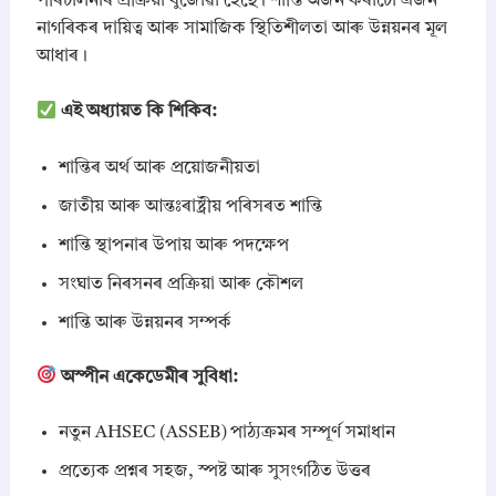
পৰিচালনাৰ প্ৰক্ৰিয়া বুজোৱা হৈছে। শান্তি অৰ্জন কৰাটো এজন
নাগৰিকৰ দায়িত্ব আৰু সামাজিক স্থিতিশীলতা আৰু উন্নয়নৰ মূল
আধাৰ।
এই অধ্যায়ত কি শিকিব:
শান্তিৰ অৰ্থ আৰু প্ৰয়োজনীয়তা
জাতীয় আৰু আন্তঃৰাষ্ট্ৰীয় পৰিসৰত শান্তি
শান্তি স্থাপনাৰ উপায় আৰু পদক্ষেপ
সংঘাত নিৰসনৰ প্ৰক্ৰিয়া আৰু কৌশল
শান্তি আৰু উন্নয়নৰ সম্পৰ্ক
অস্পীন একেডেমীৰ সুবিধা:
নতুন AHSEC (ASSEB) পাঠ্যক্ৰমৰ সম্পূৰ্ণ সমাধান
প্ৰত্যেক প্ৰশ্নৰ সহজ, স্পষ্ট আৰু সুসংগঠিত উত্তৰ