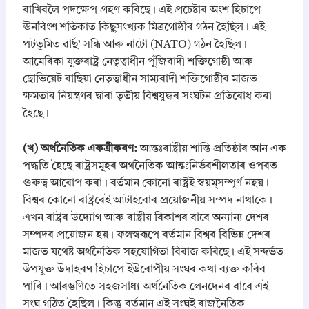
ৰাখিবলৈ পদক্ষেপ গ্ৰহণ কৰিছে। এই প্ৰচেষ্টাৰ অংশ হিচাপে
ঊনবিংশ শতিকাত কিছুসংখ্যক মিত্রগোষ্ঠীৰ গঠন হৈছিল। এই
পটভূমিত ৱাৰ্ছ’ সন্ধি আৰু নাটো (NATO) গঠন হৈছিল।
আমেৰিকা যুক্তৰাষ্ট্ৰ নেতৃত্বাধীন পুঁজিবাদী শক্তিগোষ্ঠী আৰু
ছোভিয়েট ৰাছিয়া নেতৃত্বাধীন সাম্যবাদী শক্তিগোষ্ঠীৰ মাজত
ক্ষমতাৰ নিয়ন্ত্ৰণৰ দ্বাৰা তৃতীয় বিশ্বযুদ্ধৰ সংঘটন প্ৰতিৰোধ কৰা
হৈছে।
​(খ) অৰ্থনৈতিক একত্ৰীকৰণ:
আন্তঃৰাষ্ট্ৰীয় শান্তি প্ৰতিষ্ঠাৰ আন এক
পদ্ধতি হৈছে ৰাষ্ট্ৰসমূহৰ অৰ্থনৈতিক আন্তঃনিৰ্ভৰশীলতাৰ ওপৰত
গুৰুত্ব আৰোপ কৰা। বৰ্তমান কোনো ৰাষ্ট্ৰই স্বয়ম্সম্পূৰ্ণ নহয়।
বিশ্বৰ কোনো ৰাষ্ট্ৰৰেই আটাইবোৰ প্ৰয়োজনীয় সম্পদ নাথাকে।
এখন ৰাষ্ট্ৰৰ উদ্যোগ আৰু ৰাষ্ট্ৰীয় বিকাশৰ বাবে অন্যান্য দেশৰ
সম্পদৰ প্ৰয়োজন হয়। ফলস্বৰূপে বৰ্তমান বিশ্বৰ বিভিন্ন দেশৰ
মাজত যথেষ্ট অৰ্থনৈতিক সহযোগিতা বিৰাজ কৰিছে। এই সন্দৰ্ভত
উপযুক্ত উদাহৰণ হিচাপে ইউৰোপীয় সংঘৰ কথা ব্যক্ত কৰিব
পাৰি। আৰম্ভণিতে সহজসাধ্য অৰ্থনৈতিক লেনদেনৰ বাবে এই
সংঘ গঠিত হৈছিল। কিন্তু বৰ্তমান এই সংঘই ৰাজনৈতিক