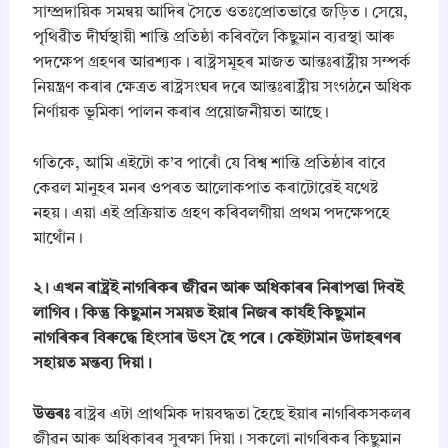
b
সাম্প্ৰদায়িক সমন্বয় আদিৰ সৈতে ওতঃপ্ৰোতভাৱে জড়িত। সেয়ে,
u
পৃথিৱীত দীৰ্ঘস্থায়ী শান্তি প্ৰতিষ্ঠা কৰিবলৈ কিছুমান ব্যৱস্থা আৰু
s
পদক্ষেপ গ্ৰহণৰ আৱশ্যক। ৰাষ্ট্ৰসমূহৰ মাজত আন্তঃৰাষ্ট্ৰীয় সম্পৰ্ক
|
A
নিয়ন্ত্ৰণ কৰাৰ ক্ষেত্ৰত ৰাষ্ট্ৰসংঘৰ দৰে আন্তঃৰাষ্ট্ৰীয় সংগঠনে অধিক
s
নিৰ্ণায়ক ভূমিকা পালন কৰাৰ প্ৰয়োজনীয়তা আছে।
s
a
m
​গতিকে, আমি এইটো ক’ব পাৰোঁ যে বিশ্ব শান্তি প্ৰতিষ্ঠাৰ বাবে
e
কেৱল মানুহৰ মনৰ ওপৰত আলোকপাত কৰাটোৱেই যথেষ্ট
s
নহয়। এয়া এই প্ৰক্ৰিয়াত গ্ৰহণ কৰিবলগীয়া প্ৰথম পদক্ষেপহে
e
মাথোঁন।
M
e
d
​২। এখন ৰাষ্ট্ৰই নাগৰিকৰ জীৱন আৰু অধিকাৰৰ নিৰাপত্তা দিবই
i
লাগিব। কিন্তু কিছুমান সময়ত ইয়াৰ নিজৰ কাৰ্যই কিছুমান
u
নাগৰিকৰ বিৰুদ্ধে হিংসাৰ উৎস হৈ পৰে। কেইটামান উদাহৰণৰ
m
C
সহায়ত মন্তব্য দিয়া।
h
a
​উত্তৰঃ
ৰাষ্ট্ৰৰ এটা প্ৰাথমিক দায়বদ্ধতা হৈছে ইয়াৰ নাগৰিকসকলৰ
p
জীৱন আৰু অধিকাৰৰ সুৰক্ষা দিয়া। সকলো নাগৰিকৰ কিছুমান
t