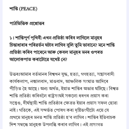
0
i
শান্তি (PEACE)
t
.
i
c
পাঠভিত্তিক প্রশ্নোত্তৰ
a
l
১। শান্তিপূর্ণ পৃথিবী এখন প্রতিষ্ঠা কৰিব লাগিলে মানুহৰ
S
চিন্তাধাৰাৰ পৰিৱৰ্তন ঘটাব লাগিব বুলি তুমি ভাবানে? মনে শান্তি
c
i
প্রতিষ্ঠা কৰিব পাৰেনে আৰু কেবল মানুহৰ মনৰ ওপৰত
e
আলোকপাত কৰাটোৱে যথেষ্ট নে?
n
c
উত্তৰঃআমাৰ বৰ্তমানৰ বিশ্বখন যুদ্ধ, হত্যা, গণহত্যা, সন্ত্ৰাসবাদী
e
(
কাৰ্যকলাপ, নক্সালবাদ, মাওবাদ, আঞ্চলিক সংঘাত আদিৰে
ৰা
পীড়িত হৈ আছে। অন্য অৰ্থত, ইয়াত শান্তিৰ অভাৱ ঘটিছে। বিশ্বত
জ
শান্তি প্ৰতিষ্ঠা কৰিবলৈ ৰাষ্ট্ৰসংঘই সকলো ধৰণৰ প্ৰয়াস কৰা
নী
সত্ত্বেও, দীৰ্ঘস্থায়ী শান্তি প্ৰতিষ্ঠাৰ ক্ষেত্ৰত ইয়াৰ প্ৰয়াস সফল হোৱা
তি
বি
নাই। গতিকে, এই সন্দৰ্ভত পোষণ কৰা দৃষ্টিভংগীটো এয়ে যে
জ্ঞা
প্ৰথমে মানুহৰ মনত শান্তি প্ৰতিষ্ঠা হ’ব লাগিব। শান্তিৰ ইতিবাচক
ন
দিশ সম্বন্ধে মানুহক উপলব্ধি কৰাব লাগিব। এই প্ৰসংগত
)