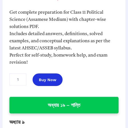
n
n
a
t
Get complete preparation for Class 11 Political
l
p
Science (Assamese Medium) with chapter-wise
p
r
solutions PDF.
r
i
Includes detailed answers, definitions, solved
i
c
examples, and conceptual explanations as per the
c
e
latest AHSEC/ASSEB syllabus.
e
i
Perfect for self-study, homework help, and exam
w
s
revision!
a
:
s
₹
C
Buy Now
l
:
4
a
₹
9
s
1
.
s
অধ্যায় ১৯ – শান্তি
9
0
1
1
9
0
P
.
.
o
অধ্যায় ৯
0
l