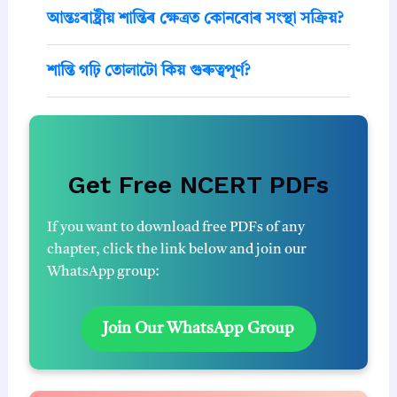
আন্তঃৰাষ্ট্ৰীয় শান্তিৰ ক্ষেত্ৰত কোনবোৰ সংস্থা সক্ৰিয়?
শান্তি গঢ়ি তোলাটো কিয় গুৰুত্বপূর্ণ?
Get Free NCERT PDFs
If you want to download free PDFs of any
chapter, click the link below and join our
WhatsApp group:
Join Our WhatsApp Group