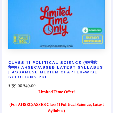
CLASS 11 POLITICAL SCIENCE (ৰাজনীতি
বিজ্ঞান) AHSEC/ASSEB LATEST SYLLABUS
| ASSAMESE MEDIUM CHAPTER-WISE
SOLUTIONS PDF
O
C
₹
199.00
₹
49.00
r
u
Limited Time Offer!
i
r
g
r
(For AHSEC/ASSEB Class 11 Political Science, Latest
i
e
Syllabus)