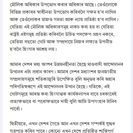
e
মৌলিক অধিকাৰ উপভোগ কৰাৰ অধিকাৰ আছে। তেওঁলোকে
r
বিভিন্ন প্ৰকাৰৰ স্বাধীনতা উপভোগ কৰিবলৈ সক্ষম হ’ব লাগিব
-
আৰু তেওঁলোকৰ মাজত সমতা আৰু ন্যায় প্ৰতিষ্ঠা হ’ব লাগিব।
w
যেতিয়া এই মৌলিক অধিকাৰসমূহ নাকচ কৰা হয় বা যেতিয়া
i
s
ৰাষ্ট্ৰই এইসমূহ প্ৰতিষ্ঠা কৰিবলৈ উচিত পদক্ষেপ গ্ৰহণ নকৰে,
e
তেতিয়া বহুতো গোট আৰু সম্প্ৰদায়ে নিজৰ লক্ষ্যত উপনীত
S
হ’বলৈ হিংসাৰ আশ্ৰয় লয়।
o
l
u
​আমাৰ দেশৰ মধ্য অংশৰ উন্নয়নহীনতা হৈছে মাওবাদী আন্দোলনৰ
t
উত্থানৰ এটা প্ৰধান কাৰণ। আমাৰ দেশৰ মধ্যাংশৰ জনজাতীয়
i
সম্প্ৰদায়সমূহে শতিকাজুৰি উপেক্ষিত বুলি অনুভৱ কৰি অহাৰ
o
পৰিণতিস্বৰূপে এই আন্দোলনৰ উত্থান হৈছে। গতিকে, এই
n
s
গোটসমূহে আৰম্ভ কৰা হিংসাত্মক কাৰ্যকলাপৰ বাবে চৰকাৰেই
P
প্ৰত্যক্ষভাৱে বা পৰোক্ষভাৱে দায়ী বুলি আমি উপসংহাৰ টানিব
D
পাৰোঁ।
F
q
u
​দ্বিতীয়তে, এখন দেশৰ সৈতে আন এখন দেশৰ সম্পৰ্কই যুদ্ধৰ
a
সূত্ৰপাত কৰিব পাৰে। কোনো এখন দেশে প্ৰতিষ্ঠিত শান্তিপূৰ্ণ