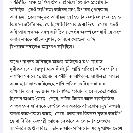
​গান্ধীজীয়ে লক্ষ্যপ্ৰাপ্তিৰ উপায় হিচাপে হিংসাক প্ৰত্যাখ্যান
কৰিছিল। তেওঁ স্বাধীনতা অৰ্জনৰ মহৎ উপায়ৰ পোষকতা
কৰিছিল। তেওঁ অনুভৱ কৰিছিল যে হিংসাৰ ফলাফল হিংসাহে হয়
কিয়নো এইটো সত্য যে হিংসাই হিংসাৰ জন্ম দিয়ে। সেয়ে, তেওঁ
অহিংসাৰ পথ অনুসৰণ কৰিছিল। তেওঁৰ আদৰ্শ দেশবাসীয়ে গ্ৰহণ
কৰাৰ লগতে মাৰ্টিন লুথাৰ, নেলচন মেণ্ডেলা আদি
বিশ্বনেতাসকলেও অনুসৰণ কৰিছিল।
​কথোপকথনৰ জৰিয়তে অভাৱ-অভিযোগ তথা সংঘাত
দূৰীকৰণৰে ন্যায়পূৰ্ণ আৰু দীৰ্ঘস্থায়ী শান্তি প্ৰতিষ্ঠা কৰিব পাৰি।
নাগৰিকসকলে তেওঁলোকৰ মৌলিক অধিকাৰ, স্বাধীনতা, সমতা
আৰু ন্যায় লাভ কৰিলেহে শান্তি প্ৰতিষ্ঠা কৰিব পৰা যায়।
অধিকাৰ আৰু উন্নয়নৰ পৰা বঞ্চিত হোৱাৰ বাবে বহুতো গোটে
হিংসাৰ আশ্ৰয় লৈছে। সেয়ে, সঠিক উন্নয়ন আৰু ৰাজনৈতিক
অংশগ্ৰহণৰ জৰিয়তে তেওঁলোকৰ অভাৱ-অভিযোগসমূহ নিষ্পত্তি
কৰাৰ আৱশ্যকতা আছে। সেয়ে, চৰকাৰৰ বিৰুদ্ধে যুদ্ধত অৱতীৰ্ণ
হোৱা বিভিন্ন উগ্ৰপন্থী গোটক চৰকাৰে আলোচনাৰ মেজলৈ
আনিবলৈ চেষ্টা কৰিছে। ভাৰত আৰু পাকিস্তান এই দুয়োখন দেশে