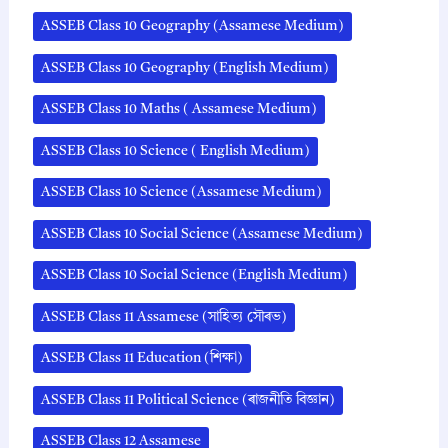
ASSEB Class 10 Geography (Assamese Medium)
ASSEB Class 10 Geography (English Medium)
ASSEB Class 10 Maths ( Assamese Medium)
ASSEB Class 10 Science ( English Medium)
ASSEB Class 10 Science (Assamese Medium)
ASSEB Class 10 Social Science (Assamese Medium)
ASSEB Class 10 Social Science (English Medium)
ASSEB Class 11 Assamese (সাহিত্য সৌৰভ)
ASSEB Class 11 Education (শিক্ষা)
ASSEB Class 11 Political Science (ৰাজনীতি বিজ্ঞান)
ASSEB Class 12 Assamese