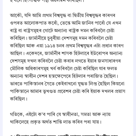
হ’বলৈ হিংসাত্মক পন্থা অৱলম্বন কৰিছিল।
​আকৌ, যদি আমি প্ৰথম বিশ্বযুদ্ধ বা দ্বিতীয় বিশ্বযুদ্ধৰ কাৰণৰ
ওপৰত আলোকপাত কৰোঁ, তেন্তে আমি জানিব পাৰোঁ যে এখন
ৰাষ্ট্ৰ বা ৰাষ্ট্ৰসমূহৰ গোটে অন্যান্য ৰাষ্ট্ৰক দমন কৰিবলৈ চেষ্টা
কৰিছিল। জাৰ্মানীয়ে চুবুৰীয়া দেশসমূহ দমন কৰিবলৈ চেষ্টা
কৰিছিল আৰু এয়া ১৯১৪ চনৰ প্ৰথম বিশ্বযুদ্ধৰ এটা প্ৰধান কাৰণ
আছিল। একেদৰে, জাৰ্মানীৰ শাসক হিটলাৰে ইউৰোপৰ অন্যান্য
দেশসমূহ দখল কৰিবলৈ চেষ্টা কৰাৰ লগতে ইয়াৰ জনসাধাৰণৰ
মৌলিক অধিকাৰসমূহ খৰ্ব কৰিবলৈ চেষ্টা কৰিছিল যাৰ ফলত
অন্যান্য স্বাধীন দেশৰ হস্তক্ষেপেৰে হিটলাৰ পৰাজিত হৈছিল।
ভাৰতে পাকিস্তানৰ সৈতে কেইবাখনো যুদ্ধত লিপ্ত হৈছিল কিয়নো
পাকিস্তানে আমাৰ ভূখণ্ডত প্ৰৱেশৰ চেষ্টা কৰি ইয়াক দখলৰ প্ৰয়াস
কৰিছিল।
​গতিকে, এইটো ক’ব পাৰি যে স্বাধীনতা, সমতা আৰু ন্যায়
থাকিলেহে প্ৰকৃত অৰ্থত শান্তি লাভ কৰিব পৰা যায়।