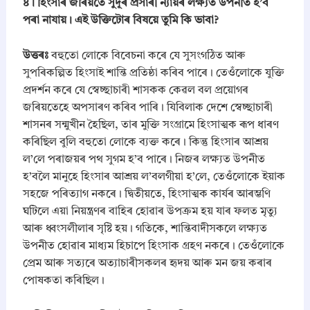
​৪। হিংসাৰ জৰিয়তে সুদূৰ প্ৰসাৰী ন্যায়ৰ লক্ষ্যত উপনীত হ’ব
পৰা নাযায়। এই উক্তিটোৰ বিষয়ে তুমি কি ভাবা?
​উত্তৰঃ
বহুতো লোকে বিবেচনা কৰে যে সুসংগঠিত আৰু
সুপৰিকল্পিত হিংসাই শান্তি প্ৰতিষ্ঠা কৰিব পাৰে। তেওঁলোকে যুক্তি
প্ৰদৰ্শন কৰে যে স্বেচ্ছাচাৰী শাসকক কেৱল বল প্ৰয়োগৰ
জৰিয়তেহে অপসাৰণ কৰিব পাৰি। যিবিলাক দেশে স্বেচ্ছাচাৰী
শাসনৰ সন্মুখীন হৈছিল, তাৰ মুক্তি সংগ্ৰামে হিংসাত্মক ৰূপ ধাৰণ
কৰিছিল বুলি বহুতো লোকে ব্যক্ত কৰে। কিন্তু হিংসাৰ আশ্ৰয়
ল’লে পৰাজয়ৰ পথ সুগম হ’ব পাৰে। নিজৰ লক্ষ্যত উপনীত
হ’বলৈ মানুহে হিংসাৰ আশ্ৰয় ল’বলগীয়া হ’লে, তেওঁলোকে ইয়াক
সহজে পৰিত্যাগ নকৰে। দ্বিতীয়তে, হিংসাত্মক কাৰ্যৰ আৰম্ভণি
ঘটিলে এয়া নিয়ন্ত্ৰণৰ বাহিৰ হোৱাৰ উপক্ৰম হয় যাৰ ফলত মৃত্যু
আৰু ধ্বংসলীলাৰ সৃষ্টি হয়। গতিকে, শান্তিবাদীসকলে লক্ষ্যত
উপনীত হোৱাৰ মাধ্যম হিচাপে হিংসাক গ্ৰহণ নকৰে। তেওঁলোকে
প্ৰেম আৰু সত্যৰে অত্যাচাৰীসকলৰ হৃদয় আৰু মন জয় কৰাৰ
পোষকতা কৰিছিল।