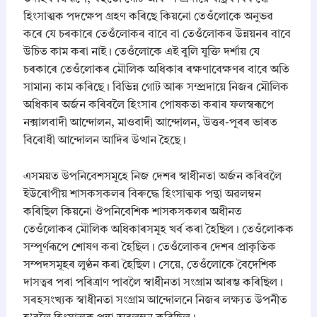
হিংসাত্মক পদক্ষেপ গ্ৰহণ কৰিছে কিয়নো তেওঁলোকে অনুভৱ
কৰে যে চৰকাৰে তেওঁলোকৰ বাবে বা তেওঁলোকৰ উন্নয়নৰ বাবে
উচিত কাম কৰা নাই। তেওঁলোকে এই বুলি যুক্তি দৰ্শায় যে
চৰকাৰে তেওঁলোকৰ মৌলিক অধিকাৰ ৰক্ষণাবেক্ষণৰ বাবে অতি
সামান্য কাম কৰিছে। বিভিন্ন গোট আৰু সম্প্ৰদায়ে নিজৰ মৌলিক
অধিকাৰ অৰ্জন কৰিবলৈ হিংসাৰ পোষকতা কৰাৰ ফলস্বৰূপে
নক্সালবাদী আন্দোলন, মাওবাদী আন্দোলন, উত্তৰ-পূবৰ ভাৰত
বিৰোধী আন্দোলন আদিৰ উত্থান হৈছে।
​এসময়ত উপনিবেশসমূহে নিজ দেশৰ স্বাধীনতা অৰ্জন কৰিবলৈ
ইউৰোপীয় শাসকসকলৰ বিৰুদ্ধে হিংসাত্মক পন্থা অৱলম্বন
কৰিছিল কিয়নো ঔপনিবেশিক শাসকসকলৰ অধীনত
তেওঁলোকৰ মৌলিক অধিকাৰসমূহ খৰ্ব কৰা হৈছিল। তেওঁলোকক
সম্পূৰ্ণৰূপে শোষণ কৰা হৈছিল। তেওঁলোকৰ দেশৰ প্ৰাকৃতিক
সম্পদসমূহৰ লুণ্ঠন কৰা হৈছিল। সেয়ে, তেওঁলোকে বৈদেশিক
দাসত্বৰ পৰা পৰিত্ৰাণ পাবলৈ স্বাধীনতা সংগ্ৰাম আৰম্ভ কৰিছিল।
সৰহসংখ্যক স্বাধীনতা সংগ্ৰাম আন্দোলনে নিজৰ লক্ষ্যত উপনীত