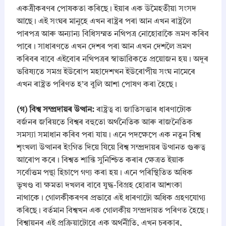
একত্ৰীকৰণৰ পোষকতা কৰিছে। ইয়াৰ এক উমৈহতীয়া সংসদ
আছে। এই সংঘৰ মানুহে এখন ৰাষ্ট্ৰৰ পৰা আন এখন ৰাষ্ট্ৰলৈ
পাৰপত্ৰ আৰু অন্যান্য বিধিসম্মত নথিপত্ৰ নোহোৱাকৈ ভ্ৰমণ কৰিব
পাৰে। সাধাৰণতে এখন দেশৰ পৰা আন এখন দেশলৈ ভ্ৰমণ
কৰিবৰ বাবে এইবোৰ নথিপত্ৰৰ স্বাভাৱিকতে প্ৰয়োজন হয়। অদূৰ
ভৱিষ্যতে সমগ্ৰ ইউৰোপ মহাদেশখন ইউৰোপীয় সংঘ নামেৰে
এখন ৰাষ্ট্ৰত পৰিণত হ’ব বুলি আশা পোষণ কৰা হৈছে।
​(গ) বিশ্ব সম্প্ৰদায়ৰ উত্থান:
ৰাষ্ট্ৰত্ব বা জাতিসত্তাৰ ধাৰণাটোক
বৰ্জনৰ জৰিয়তে বিশ্বৰ বহুতো অৰ্থনৈতিক আৰু ৰাজনৈতিক
সমস্যা সমাধান কৰিব পৰা যায়। এনে পদক্ষেপে এক নতুন বিশ্ব
শৃংখলা উত্থানৰ ইংগিত দিয়ে যিয়ে বিশ্ব সম্প্ৰদায়ৰ উত্থানত গুৰুত্ব
আৰোপ কৰে। বিশ্বত শান্তি সুনিশ্চিত কৰাৰ ক্ষেত্ৰত ইয়াক
সৰ্বোত্তম পন্থা হিচাপে গণ্য কৰা হয়। এনে পৰিস্থিতিত অধিক
ভূখণ্ড বা ক্ষমতা দখলৰ বাবে যুদ্ধ-বিগ্ৰহ হোৱাৰ আশংকা
নাথাকে। গোলকীকৰণৰ প্ৰভাৱে এই ধাৰণাটো অধিক গ্ৰহণযোগ্য
কৰিছে। বৰ্তমান বিশ্বখন এক গোলকীয় সম্প্ৰদায়ত পৰিণত হৈছে।
বিশ্বায়নৰ এই প্ৰক্ৰিয়াটোৱে এক অৰ্থনীতি, এখন চৰকাৰ,