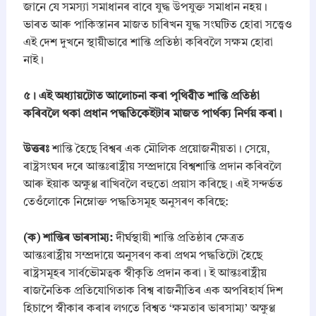
জানে যে সমস্যা সমাধানৰ বাবে যুদ্ধ উপযুক্ত সমাধান নহয়।
ভাৰত আৰু পাকিস্তানৰ মাজত চাৰিখন যুদ্ধ সংঘটিত হোৱা সত্ত্বেও
এই দেশ দুখনে স্থায়ীভাৱে শান্তি প্ৰতিষ্ঠা কৰিবলৈ সক্ষম হোৱা
নাই।
​৫। এই অধ্যায়টোত আলোচনা কৰা পৃথিৱীত শান্তি প্রতিষ্ঠা
কৰিবলৈ থকা প্রধান পদ্ধতিকেইটাৰ মাজত পাৰ্থক্য নির্ণয় কৰা।
​উত্তৰঃ
শান্তি হৈছে বিশ্বৰ এক মৌলিক প্ৰয়োজনীয়তা। সেয়ে,
ৰাষ্ট্ৰসংঘৰ দৰে আন্তঃৰাষ্ট্ৰীয় সম্প্ৰদায়ে বিশ্বশান্তি প্ৰদান কৰিবলৈ
আৰু ইয়াক অক্ষুণ্ণ ৰাখিবলৈ বহুতো প্ৰয়াস কৰিছে। এই সন্দৰ্ভত
তেওঁলোকে নিম্নোক্ত পদ্ধতিসমূহ অনুসৰণ কৰিছে:
​(ক) শান্তিৰ ভাৰসাম্য:
দীৰ্ঘস্থায়ী শান্তি প্ৰতিষ্ঠাৰ ক্ষেত্ৰত
আন্তঃৰাষ্ট্ৰীয় সম্প্ৰদায়ে অনুসৰণ কৰা প্ৰথম পদ্ধতিটো হৈছে
ৰাষ্ট্ৰসমূহৰ সাৰ্বভৌমত্বক স্বীকৃতি প্ৰদান কৰা। ই আন্তঃৰাষ্ট্ৰীয়
ৰাজনৈতিক প্ৰতিযোগিতাক বিশ্ব ৰাজনীতিৰ এক অপৰিহাৰ্য দিশ
হিচাপে স্বীকাৰ কৰাৰ লগতে বিশ্বত ‘ক্ষমতাৰ ভাৰসাম্য’ অক্ষুণ্ণ