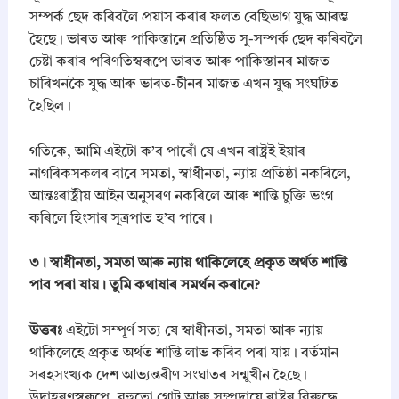
n
সম্পৰ্ক ছেদ কৰিবলৈ প্ৰয়াস কৰাৰ ফলত বেছিভাগ যুদ্ধ আৰম্ভ
t
হৈছে। ভাৰত আৰু পাকিস্তানে প্ৰতিষ্ঠিত সু-সম্পৰ্ক ছেদ কৰিবলৈ
i
t
চেষ্টা কৰাৰ পৰিণতিস্বৰূপে ভাৰত আৰু পাকিস্তানৰ মাজত
y
চাৰিখনকৈ যুদ্ধ আৰু ভাৰত-চীনৰ মাজত এখন যুদ্ধ সংঘটিত
হৈছিল।
​গতিকে, আমি এইটো ক’ব পাৰোঁ যে এখন ৰাষ্ট্ৰই ইয়াৰ
নাগৰিকসকলৰ বাবে সমতা, স্বাধীনতা, ন্যায় প্ৰতিষ্ঠা নকৰিলে,
আন্তঃৰাষ্ট্ৰীয় আইন অনুসৰণ নকৰিলে আৰু শান্তি চুক্তি ভংগ
কৰিলে হিংসাৰ সূত্ৰপাত হ’ব পাৰে।
​৩। স্বাধীনতা, সমতা আৰু ন্যায় থাকিলেহে প্রকৃত অর্থত শান্তি
পাব পৰা যায়। তুমি কথাষাৰ সমর্থন কৰানে?
​উত্তৰঃ
এইটো সম্পূৰ্ণ সত্য যে স্বাধীনতা, সমতা আৰু ন্যায়
থাকিলেহে প্ৰকৃত অৰ্থত শান্তি লাভ কৰিব পৰা যায়। বৰ্তমান
সৰহসংখ্যক দেশ আভ্যন্তৰীণ সংঘাতৰ সন্মুখীন হৈছে।
উদাহৰণস্বৰূপে, বহুতো গোট আৰু সম্প্ৰদায়ে ৰাষ্ট্ৰৰ বিৰুদ্ধে