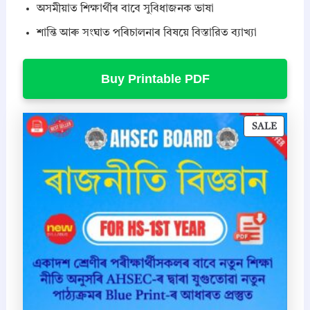
অসমীয়াত শিক্ষাৰ্থীৰ বাবে সুবিধাজনক ভাষা
শান্তি আৰু সংঘাত পৰিচালনাৰ বিষয়ে বিস্তারিত ব্যাখ্যা
Buy Printable PDF
P
SALE
R
O
D
U
C
T
O
N
S
A
L
E