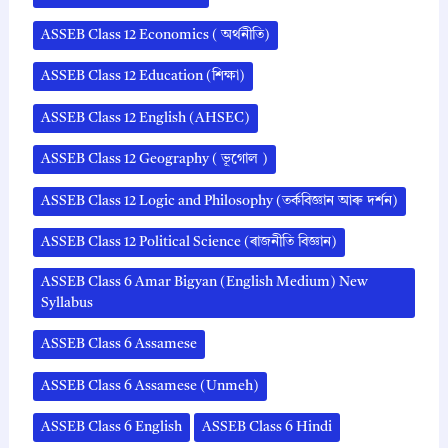
ASSEB Class 12 Economics ( অর্থনীতি)
ASSEB Class 12 Education (শিক্ষা)
ASSEB Class 12 English (AHSEC)
ASSEB Class 12 Geography ( ভূগোল )
ASSEB Class 12 Logic and Philosophy (তৰ্কবিজ্ঞান আৰু দৰ্শন)
ASSEB Class 12 Political Science (ৰাজনীতি বিজ্ঞান)
ASSEB Class 6 Amar Bigyan (English Medium) New
Syllabus
ASSEB Class 6 Assamese
ASSEB Class 6 Assamese (Unmeh)
ASSEB Class 6 English
ASSEB Class 6 Hindi