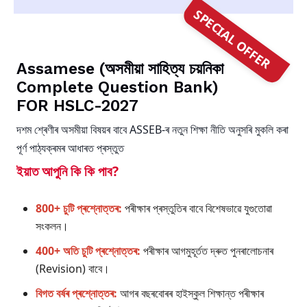
wise
SPECIAL OFFER
Solutions
PDF
quantity
Assamese (অসমীয়া সাহিত্য চয়নিকা
Complete Question Bank)
FOR HSLC-2027
দশম শ্ৰেণীৰ অসমীয়া বিষয়ৰ বাবে ASSEB-ৰ নতুন শিক্ষা নীতি অনুসৰি মুকলি কৰা
পূৰ্ণ পাঠ্যক্ৰমৰ আধাৰত প্ৰস্তুত
ইয়াত আপুনি কি কি পাব?
800+ চুটি প্ৰশ্নোত্তৰ:
পৰীক্ষাৰ প্ৰস্তুতিৰ বাবে বিশেষভাৱে যুগুতোৱা
সংকলন।
400+ অতি চুটি প্ৰশ্নোত্তৰ:
পৰীক্ষাৰ আগমুহূৰ্তত দ্ৰুত পুনৰালোচনাৰ
(Revision) বাবে।
বিগত বৰ্ষৰ প্ৰশ্নোত্তৰ:
আগৰ বছৰবোৰৰ হাইস্কুল শিক্ষান্ত পৰীক্ষাৰ