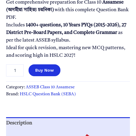
Get comprehensive preparation for Class 10
Assamese
(অসমীয়া সাহিত্য চয়নিকা)
with this complete Question Bank
PDF.
Includes
1400+ questions, 10 Years PYQs (2015-2026), 27
District Pre-Board Papers, and Complete Grammar
as
per the latest ASSEB syllabus.
Ideal for quick revision, mastering new MCQ patterns,
and scoring high in HSLC 2027!
Class
Buy Now
10
Assamese
(অসমীয়া)
Category:
ASSEB Class 10 Assamese
Question
Brand:
HSLC Question Bank (SEBA)
Bank
ASSEB
HSLC
2027
|
Description
Complete
Chapter-
Reviews (0)