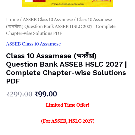
Home
/
ASSEB Class 10 Assamese
/ Class 10 Assamese
(অসমীয়া) Question Bank ASSEB HSLC 2027 | Complete
Chapter-wise Solutions PDF
ASSEB Class 10 Assamese
Class 10 Assamese (অসমীয়া)
Question Bank ASSEB HSLC 2027 |
Complete Chapter-wise Solutions
PDF
Original
Current
₹
299.00
₹
99.00
price
price
Limited Time Offer!
was:
is:
(For ASSEB, HSLC 2027)
₹299.00.
₹99.00.