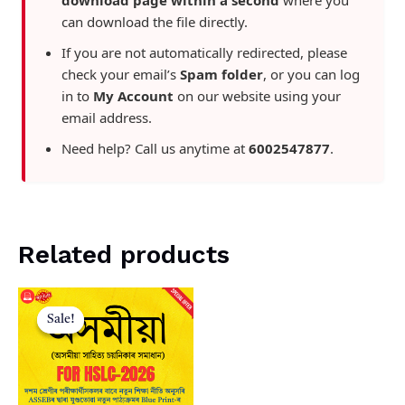
download page within a second
where you
can download the file directly.
If you are not automatically redirected, please
check your email’s
Spam folder
, or you can log
in to
My Account
on our website using your
email address.
Need help? Call us anytime at
6002547877
.
Related products
Sale!
Sale!