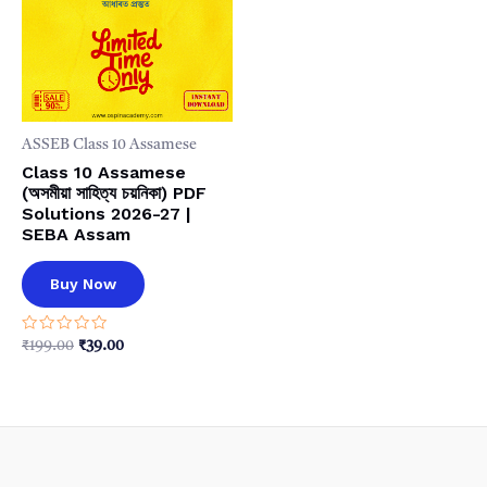
ASSEB Class 10 Assamese
Class 10 Assamese
(অসমীয়া সাহিত্য চয়নিকা) PDF
Solutions 2026-27 |
SEBA Assam
Buy Now
Rated
Original
Current
₹
199.00
₹
39.00
0
price
price
out
was:
is:
of
5
₹199.00.
₹39.00.