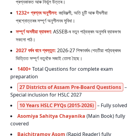
প্ৰশ্নকাকত আৰু নিৰ্ভুল উত্তৰ।
1232+ প্ৰশ্নৰ অনুশীলন:
বহুবিকল্পী, অতি চুটি আৰু দীঘলীয়া
প্ৰশ্নোত্তৰৰ সম্পূৰ্ণ অনুশীলনৰ সুবিধা।
সম্পূৰ্ণ অসমীয়া ব্যাকৰণ:
ASSEB-ৰ নতুন পাঠ্যক্ৰম অনুসৰি ব্যাকৰণৰ
সকলো পাঠ।
2027 বৰ্ষৰ বাবে প্ৰস্তুত:
2026-27 শিক্ষাবৰ্ষৰ শেহতীয়া পাঠ্যক্ৰমৰ
ভিত্তিত সম্পূৰ্ণ নতুনকৈ সজাই তোলা হৈছে।
1400+
Total Questions for complete exam
preparation
27 Districts of Assam Pre-Board Questions
–
Special inclusion for HSLC 2027
10 Years HSLC PYQs (2015-2026)
– Fully solved
Asomiya Sahitya Chayanika
(Main Book) fully
covered
Baichitramoy Asom
(Rapid Reader) fully