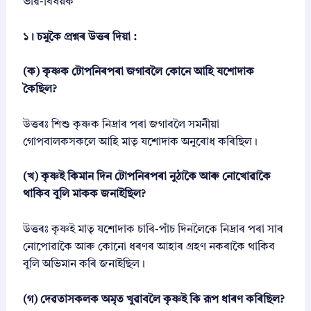
ভাৱ-বিষয়ক
হি
ত্য
চ
১। চমুকৈ প্ৰশ্নৰ উত্তৰ দিয়া :
য়
নি
(ক) কৃষ্ণক টোপনিৰপৰা জগাবলৈ কোনে আহি যশোদাক
কা
কৈছিল?
)
P
D
উত্তৰঃ শিশু কৃষ্ণক নিদ্ৰাৰ পৰা জগাবলৈ সমনীয়া
F
গোপবালকসকলে আহি মাতৃ যশোদাক অনুৰোধ কৰিছিল।
S
o
l
(খ) কৃষ্ণই কিমান দিন টোপনিৰপৰা নুঠাকৈ আৰু নোখোৱাকৈ
u
থাকিব বুলি মাকক জনাইছিল?
t
i
o
উত্তৰঃ কৃষ্ণই মাতৃ যশোদাক চাৰি-পাঁচ দিনলৈকে নিদ্ৰাৰ পৰা সাৰ
n
নোপোৱাকৈ আৰু কোনো ধৰণৰ আহাৰ গ্ৰহণ নকৰাকৈ থাকিব
s
বুলি অভিমান কৰি জনাইছিল।
2
0
2
(গ) দেৱতাসকলক অমৃত খুৱাবলৈ কৃষ্ণই কি রূপ ধাৰণ কৰিছিল?