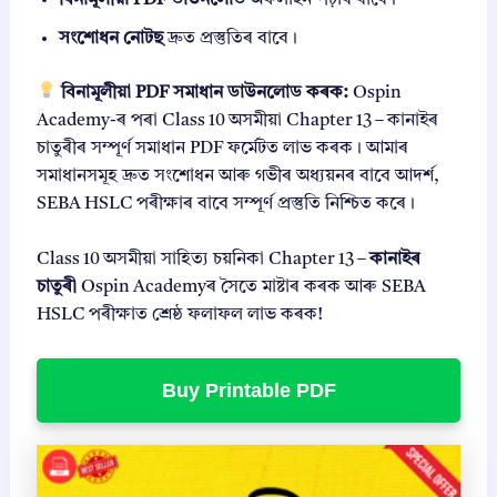
সংশোধন নোটছ
দ্ৰুত প্ৰস্তুতিৰ বাবে।
বিনামূলীয়া PDF সমাধান ডাউনলোড কৰক:
Ospin
Academy-ৰ পৰা Class 10 অসমীয়া Chapter 13 – কানাইৰ
চাতুৰীৰ সম্পূৰ্ণ সমাধান PDF ফৰ্মেটত লাভ কৰক। আমাৰ
সমাধানসমূহ দ্ৰুত সংশোধন আৰু গভীৰ অধ্যয়নৰ বাবে আদৰ্শ,
SEBA HSLC পৰীক্ষাৰ বাবে সম্পূৰ্ণ প্ৰস্তুতি নিশ্চিত কৰে।
Class 10 অসমীয়া সাহিত্য চয়নিকা Chapter 13 –
কানাইৰ
চাতুৰী
Ospin Academyৰ সৈতে মাষ্টাৰ কৰক আৰু SEBA
HSLC পৰীক্ষাত শ্ৰেষ্ঠ ফলাফল লাভ কৰক!
Buy Printable PDF