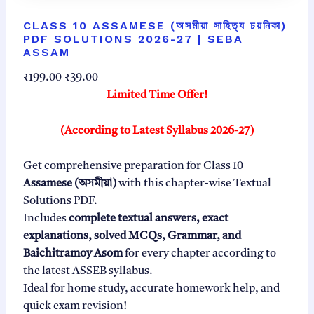
CLASS 10 ASSAMESE (অসমীয়া সাহিত্য চয়নিকা)
PDF SOLUTIONS 2026-27 | SEBA
ASSAM
O
C
₹
199.00
₹
39.00
r
u
Limited Time Offer!
i
r
g
r
(According to Latest Syllabus 2026-27)
i
e
n
n
Get comprehensive preparation for Class 10
a
t
Assamese (অসমীয়া)
with this chapter-wise Textual
l
p
Solutions PDF.
p
r
Includes
complete textual answers, exact
r
i
explanations, solved MCQs, Grammar, and
i
c
Baichitramoy Asom
for every chapter according to
c
e
the latest ASSEB syllabus.
e
i
Ideal for home study, accurate homework help, and
w
s
quick exam revision!