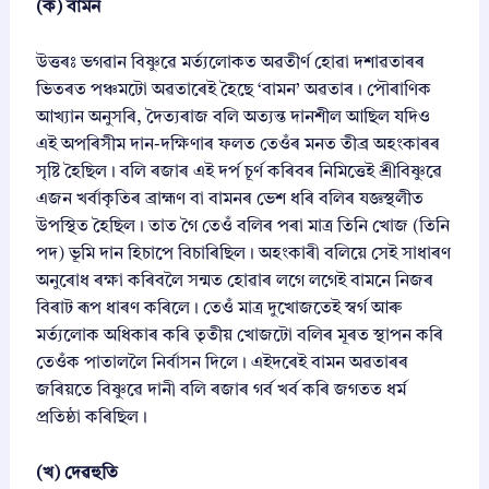
(ক) বামন
উত্তৰঃ ভগৱান বিষ্ণুৱে মৰ্ত্যলোকত অৱতীৰ্ণ হোৱা দশাৱতাৰৰ
ভিতৰত পঞ্চমটো অৱতাৰেই হৈছে ‘বামন’ অৱতাৰ। পৌৰাণিক
আখ্যান অনুসৰি, দৈত্যৰাজ বলি অত্যন্ত দানশীল আছিল যদিও
এই অপৰিসীম দান-দক্ষিণাৰ ফলত তেওঁৰ মনত তীব্ৰ অহংকাৰৰ
সৃষ্টি হৈছিল। বলি ৰজাৰ এই দৰ্প চূৰ্ণ কৰিবৰ নিমিত্তেই শ্ৰীবিষ্ণুৱে
এজন খৰ্বাকৃতিৰ ব্ৰাহ্মণ বা বামনৰ ভেশ ধৰি বলিৰ যজ্ঞস্থলীত
উপস্থিত হৈছিল। তাত গৈ তেওঁ বলিৰ পৰা মাত্ৰ তিনি খোজ (তিনি
পদ) ভূমি দান হিচাপে বিচাৰিছিল। অহংকাৰী বলিয়ে সেই সাধাৰণ
অনুৰোধ ৰক্ষা কৰিবলৈ সন্মত হোৱাৰ লগে লগেই বামনে নিজৰ
বিৰাট ৰূপ ধাৰণ কৰিলে। তেওঁ মাত্ৰ দুখোজতেই স্বৰ্গ আৰু
মৰ্ত্যলোক অধিকাৰ কৰি তৃতীয় খোজটো বলিৰ মূৰত স্থাপন কৰি
তেওঁক পাতাললৈ নিৰ্বাসন দিলে। এইদৰেই বামন অৱতাৰৰ
জৰিয়তে বিষ্ণুৱে দানী বলি ৰজাৰ গৰ্ব খৰ্ব কৰি জগতত ধৰ্ম
প্ৰতিষ্ঠা কৰিছিল।
(খ) দেৱহুতি