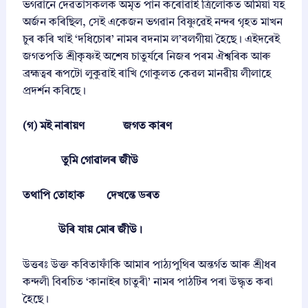
ভগৱানে দেৱতাসকলক অমৃত পান কৰোৱাই ত্ৰিলোকত অমিয়া যহ
অৰ্জন কৰিছিল, সেই একেজন ভগৱান বিষ্ণুৱেই নন্দৰ গৃহত মাখন
চুৰ কৰি খাই ‘দধিচোৰ’ নামৰ বদনাম ল’বলগীয়া হৈছে। এইদৰেই
জগতপতি শ্ৰীকৃষ্ণই অশেষ চাতুৰ্যৰে নিজৰ পৰম ঐশ্বৰিক আৰু
ব্ৰহ্মত্বৰ ৰূপটো লুকুৱাই ৰাখি গোকুলত কেৱল মানৱীয় লীলাহে
প্ৰদৰ্শন কৰিছে।
(গ) মই নাৰায়ণ জগত কাৰণ
তুমি গোৱালৰ জীউ
তথাপি তোহাক দেখন্তে ডৰত
উৰি যায় মোৰ জীউ।
উত্তৰঃ উক্ত কবিতাফাঁকি আমাৰ পাঠ্যপুথিৰ অন্তৰ্গত আৰু শ্ৰীধৰ
কন্দলী বিৰচিত ‘কানাইৰ চাতুৰী’ নামৰ পাঠটিৰ পৰা উদ্ধৃত কৰা
হৈছে।