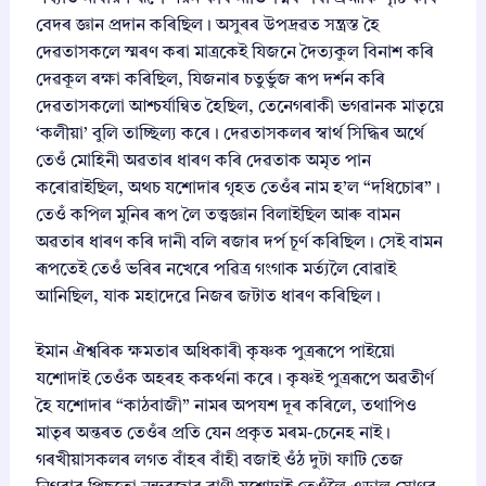
বেদৰ জ্ঞান প্ৰদান কৰিছিল। অসুৰৰ উপদ্ৰৱত সন্ত্ৰস্ত হৈ
দেৱতাসকলে স্মৰণ কৰা মাত্ৰকেই যিজনে দৈত্যকুল বিনাশ কৰি
দেৱকূল ৰক্ষা কৰিছিল, যিজনাৰ চতুৰ্ভুজ ৰূপ দৰ্শন কৰি
দেৱতাসকলো আশ্চৰ্যান্বিত হৈছিল, তেনেগৰাকী ভগৱানক মাতৃয়ে
‘কলীয়া’ বুলি তাচ্ছিল্য কৰে। দেৱতাসকলৰ স্বাৰ্থ সিদ্ধিৰ অৰ্থে
তেওঁ মোহিনী অৱতাৰ ধাৰণ কৰি দেৱতাক অমৃত পান
কৰোৱাইছিল, অথচ যশোদাৰ গৃহত তেওঁৰ নাম হ’ল “দধিচোৰ”।
তেওঁ কপিল মুনিৰ ৰূপ লৈ তত্ত্বজ্ঞান বিলাইছিল আৰু বামন
অৱতাৰ ধাৰণ কৰি দানী বলি ৰজাৰ দৰ্প চূৰ্ণ কৰিছিল। সেই বামন
ৰূপতেই তেওঁ ভৰিৰ নখেৰে পৱিত্ৰ গংগাক মৰ্ত্যলৈ বোৱাই
আনিছিল, যাক মহাদেৱে নিজৰ জটাত ধাৰণ কৰিছিল।
ইমান ঐশ্বৰিক ক্ষমতাৰ অধিকাৰী কৃষ্ণক পুত্ৰৰূপে পাইয়ো
যশোদাই তেওঁক অহৰহ ককৰ্থনা কৰে। কৃষ্ণই পুত্ৰৰূপে অৱতীৰ্ণ
হৈ যশোদাৰ “কাঠবাজী” নামৰ অপযশ দূৰ কৰিলে, তথাপিও
মাতৃৰ অন্তৰত তেওঁৰ প্ৰতি যেন প্ৰকৃত মৰম-চেনেহ নাই।
গৰখীয়াসকলৰ লগত বাঁহৰ বাঁহী বজাই ওঁঠ দুটা ফাটি তেজ