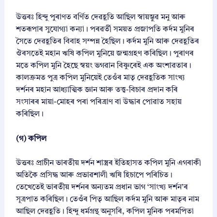
উত্তৰঃ হিন্দু পুৰাণত বৰ্ণিত দেৱহূতি আছিল স্বায়ম্ভুৱ মনু আৰু
শতৰূপাৰ সুযোগ্যা কন্যা। পৰৱৰ্তী সময়ত প্ৰজাপতি কৰ্দম মুনিৰ
সৈতে দেৱহূতিৰ বিবাহ সম্পন্ন হৈছিল। কৰ্দম মুনি আৰু দেৱহূতিৰ
ঔৰসতেই মহান ঋষি কপিল মুনিয়ে জন্মগ্ৰহণ কৰিছিল। পুৰাণৰ
মতে কপিল মুনি হৈছে স্বয়ং ভগৱান বিষ্ণুৰেই এক অংশাৱতাৰ।
কালক্ৰমত পুত্ৰ কপিল মুনিয়েই তেওঁৰ মাতৃ দেৱহূতিক সাংখ্য
দৰ্শনৰ মহান আধ্যাত্মিক জ্ঞান আৰু তত্ত্ব-বিচাৰ প্ৰদান কৰি
সংসাৰৰ মায়া-মোহৰ পৰা পৰিত্ৰাণ বা উদ্ধাৰ পোৱাত সহায়
কৰিছিল।
(গ) কপিল
উত্তৰঃ প্ৰাচীন ভাৰতীয় দৰ্শন শাস্ত্ৰৰ ইতিহাসত কপিল মুনি এগৰাকী
অতিকৈ প্ৰসিদ্ধ আৰু প্ৰভাৱশালী ঋষি হিচাপে পৰিচিত।
তেখেতেই ভাৰতীয় দৰ্শনৰ অন্যতম প্ৰধান ভাগ ‘সাংখ্য দৰ্শন’ৰ
সূত্ৰপাত কৰিছিল। তেওঁৰ পিতৃ আছিল কৰ্দম মুনি আৰু মাতৃৰ নাম
আছিল দেৱহূতি। হিন্দু ধৰ্মগ্ৰন্থ অনুসৰি, কপিল মুনিক পৰমপিতা