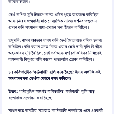
কৰোৱাইছিল।
তেওঁ কপিল মুনি হিচাপে কৰ্দম ঋষিৰ গৃহত জন্মলাভ কৰিছিল
আৰু নিজৰ জন্মদাত্ৰী মাতৃ দেৱহূতিক সাংখ্য দৰ্শনৰ তত্ত্বজ্ঞান
প্ৰদান কৰি সংসাৰৰ মায়া-মোহৰ পৰা উদ্ধাৰ কৰিছিল।
তদুপৰি, বামন অৱতাৰ ধাৰণ কৰি তেওঁ দৈত্যৰাজ বলিক ছলনা
কৰিছিল। বলি ৰজাৰ মনত নিজে এজন শ্ৰেষ্ঠ দানী বুলি যি তীব্ৰ
অহংকাৰৰ সৃষ্টি হৈছিল, সেই গৰ্ব আৰু দৰ্প চূৰ্ণ কৰিবৰ নিমিত্তেই
বামনৰূপী বিষ্ণুৱে বলি ৰজাক পাতাললৈ প্ৰেৰণ কৰিছিল।
৮। কবিতাটোত ‘কাঠবাজী’ বুলি কাক হৈছে? ইয়াৰ অৰ্থ কি এই
অপবাদৰপৰা তেওঁক কোনে ৰক্ষা কৰিলে?
উত্তৰঃ পাঠ্যপুথিৰ অন্তৰ্গত কবিতাটিত ‘কাঠবাজী’ বুলি মাতৃ
যশোদাক সম্বোধন কৰা হৈছে।
সাধাৰণতে অসমীয়া সমাজত ‘কাঠবাজী’ শব্দটোৱে এনে এগৰাকী