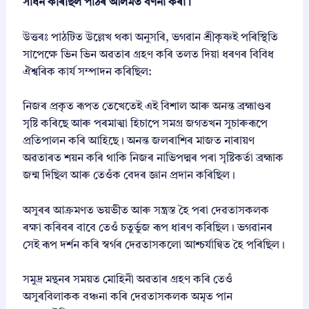
সাধন কৰিছিল পাঠৰ আলমত বর্ণনা কৰা।
উত্তৰঃ পাঠটিত উল্লেখ থকা অনুসৰি, ভগৱান শ্ৰীকৃষ্ণই পৰিস্থিতি
সাপেক্ষে ভিন ভিন অৱতাৰ গ্ৰহণ কৰি তলত দিয়া ধৰণৰ বিবিধ
ঐশ্বৰিক কাৰ্য সম্পাদন কৰিছিল:
নিজৰ প্ৰকৃত ৰূপত তেখেতেই এই বিশাল আৰু অনন্ত ব্ৰহ্মাণ্ডৰ
সৃষ্টি কৰিছে আৰু পৰমাত্মা হিচাপে সমগ্ৰ জগতখন সুচাৰুৰূপে
প্ৰতিপালন কৰি আহিছে। অনন্ত জলৰাশিৰ মাজত নাৰায়ণ
অৱতাৰত শয়ন কৰি থাকি নিজৰ নাভিপদ্মৰ পৰা সৃষ্টিকৰ্তা ব্ৰহ্মাক
জন্ম দিছিল আৰু তেওঁক বেদৰ জ্ঞান প্ৰদান কৰিছিল।
অসুৰৰ আক্ৰমণত ভয়ভীত আৰু সন্ত্ৰস্ত হৈ পৰা দেৱতাসকলক
ৰক্ষা কৰিবৰ বাবে তেওঁ চতুৰ্ভুজ ৰূপ ধাৰণ কৰিছিল। ভগৱানৰ
সেই ৰূপ দৰ্শন কৰি স্বৰ্গৰ দেৱতাসকলো আশ্চৰ্যান্বিত হৈ পৰিছিল।
সমুদ্ৰ মন্থনৰ সময়ত মোহিনী অৱতাৰ গ্ৰহণ কৰি তেওঁ
অসুৰবিলাকক বঞ্চনা কৰি দেৱতাসকলক অমৃত পান