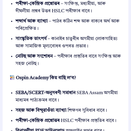
পৰীক্ষা-কেন্দ্ৰিক প্ৰশ্নোত্তৰ
– সংক্ষিপ্ত, মধ্যমীয়া, আৰু
দীঘলীয়া প্ৰশ্নৰ উত্তৰ HSLC পৰীক্ষাৰ বাবে।
শব্দাৰ্থ আৰু ব্যাখ্যা
– পাঠৰ কঠিন শব্দ আৰু বাক্যৰ অৰ্থ আৰু
পৰিপ্রেক্ষিত।
সাংস্কৃতিক তাৎপৰ্য
– কানাইৰ চাতুৰীৰ অসমীয়া লোকসাহিত্য
আৰু সামাজিক মূল্যবোধৰ ওপৰত প্ৰভাৱ।
নোটছ আৰু সংশোধন
– পৰীক্ষাৰ প্ৰস্তুতিৰ বাবে সংক্ষিপ্ত আৰু
সহজ নোটছ।
Ospin Academy কিয় বাছি ল’ব?
SEBA/SCERT-অনুসৰণী সমাধান
SEBA Assam অসমীয়া
মাধ্যমৰ পাঠ্যক্ৰমৰ বাবে।
সহজ আৰু বিন্দুৱাওঁতা ব্যাখ্যা
শিক্ষণৰ সুবিধাৰ বাবে।
পৰীক্ষা-কেন্দ্ৰিক প্ৰশ্নোত্তৰ
HSLC পৰীক্ষাৰ প্ৰস্তুতিৰ বাবে।
বিনামূলীয়া PDF ডাউনলোড
অফলাইন পঢ়াৰ বাবে।