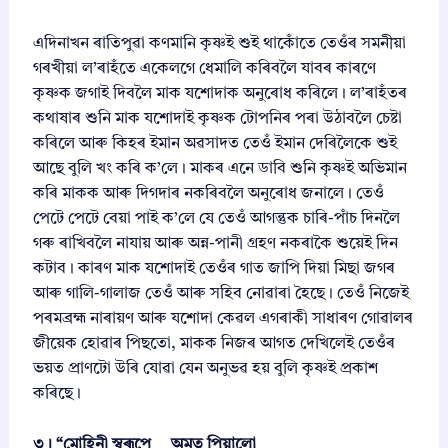
​এদিনাখন ৰাতিপুৱা কণমানি কৃষ্ণই শুই থাকোঁতে তেওঁৰ সমনীয়া
গৰখীয়া ল’ৰাহঁতে একেলগে ধেমালি কৰিবলৈ যাবৰ কাৰণে
কৃষ্ণক জগাই দিবলৈ মাক যশোদাক অনুৰোধ কৰিলে। ল’ৰাহঁতৰ
কথাষাৰ শুনি মাক যশোদাই কৃষ্ণক টোপনিৰ পৰা উঠাবলৈ চেষ্টা
কৰিলে আৰু কিহৰ ইমান অৱসাদত তেওঁ ইমান দেৰিলৈকে শুই
আছে বুলি খং কৰি ক’লে। মাকৰ এনে ডাবি শুনি কৃষ্ণই অভিমান
কৰি মাকক আৰু দিগদাৰ নকৰিবলৈ অনুৰোধ জনালে। তেওঁ
পেটে পেটে বেয়া পাই ক’লে যে তেওঁ আগন্তুক চাৰি-পাঁচ দিনলৈ
গৰু ৰাখিবলৈ নাযায় আৰু অন্ন-পানী গ্ৰহণ নকৰাকৈ শুয়েই দিন
কটাব। কাৰণ মাক যশোদাই তেওঁৰ গাত জাপি দিয়া মিছা জগৰ
আৰু গালি-গালাজ তেওঁ আৰু সহিব নোৱাৰা হৈছে। তেওঁ নিজেই
পৰমব্ৰহ্ম নাৰায়ণ আৰু যশোদা কেৱল এগৰাকী সাধাৰণ গোৱালৰ
জীয়েক হোৱাৰ পিছতো, মাকক নিজৰ আগত দেখিলেই তেওঁৰ
ভয়ত প্ৰাণটো উৰি যোৱা যেন অনুভৱ হয় বুলি কৃষ্ণই প্ৰকাশ
কৰিছে।
৩। “মোহিনী স্বৰূপে অমৃত পিয়ালো