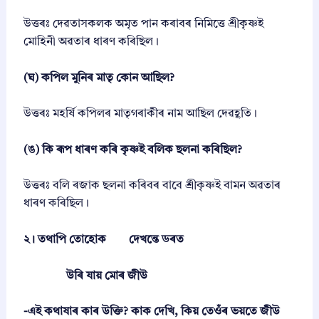
6
-
উত্তৰঃ দেৱতাসকলক অমৃত পান কৰাবৰ নিমিত্তে শ্ৰীকৃষ্ণই
2
মোহিনী অৱতাৰ ধাৰণ কৰিছিল।
7
|
S
(ঘ) কপিল মুনিৰ মাতৃ কোন আছিল?
E
B
উত্তৰঃ মহৰ্ষি কপিলৰ মাতৃগৰাকীৰ নাম আছিল দেৱহূতি।
A
A
s
(ঙ) কি ৰূপ ধাৰণ কৰি কৃষ্ণই বলিক ছলনা কৰিছিল?
s
a
উত্তৰঃ বলি ৰজাক ছলনা কৰিবৰ বাবে শ্ৰীকৃষ্ণই বামন অৱতাৰ
m
q
ধাৰণ কৰিছিল।
u
a
২। তথাপি তোহোক দেখন্তে ডৰত
n
t
i
উৰি যায় মোৰ জীউ
t
y
-এই কথাষাৰ কাৰ উক্তি? কাক দেখি, কিয় তেওঁৰ ভয়তে জীউ