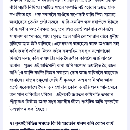
নিগৰাৰ পিছতো নন্দৰজাৰ ৰাণী যশোদাই তেওঁলৈ এডাল সোণৰ
বাঁহী গঢ়াই নিদিয়ে। মাটিত থ’লে সম্পত্তি নষ্ট হোৱাৰ ভয়ত মাক
সশংকিত হয়। গৰু চৰাবলৈ যাওঁতে যশোদাই বান্ধি দিয়া সামান্য
আহাৰেৰে তেওঁৰ পেট নভৰে। হাবি-বননিত গৰু চৰাওঁতে কাঁইটে
বিন্ধি শৰীৰ ক্ষত-বিক্ষত হয়, তথাপিও তেওঁ পৰিধান কৰিবলৈ
সাধাৰণ কাপোৰহে পায়। মূৰত তেল সানি নোপোৱাৰ বাবে ধুনীয়া
চুলিকোছাত জঁট বান্ধিছে। এনেধৰণৰ অৱহেলা আৰু অপমান সহ্য
কৰি কৃষ্ণই এতিয়া নিজৰ কষ্টৰ সমপৰিমাণৰ দুখ যশোদাকো
দিবলৈ মনস্থ কৰি জন্মদাত্ৰী মাতৃ দৈৱকীৰ কাষলৈ গুচি যাবলৈ
ওলাল। পুত্ৰৰ এই অভিমানী কথা শুনি যশোদা ভয়ভীত হৈ ওচৰ
চাপি গৈ কান্দি কান্দি নিজৰ সকলো দোষ ক্ষমা কৰিবলৈ অনুৰোধ
জনালে। মাতৃৰ চকুলো দেখি শ্ৰীকৃষ্ণৰো অন্তৰ পমি গ’ল আৰু
তেওঁ একেজাপে গৈ মাতৃ যশোদাৰ কোলাত উঠি পৰম আনন্দেৰে
স্তন পান কৰিবলৈ ধৰিলে। এইদৰেই জগতৰ অধিপতি ভগৱান
শ্ৰীকৃষ্ণৰ নিভাঁজ আৰু মধুৰ মানৱীয় লীলা পাঠটিত অতি সুন্দৰকৈ
উপস্থাপন কৰা হৈছে।
৭। কৃষ্ণই বিভিন্ন সময়ত কি কি অৱতাৰ ধাৰণ কৰি কেনে কাৰ্য