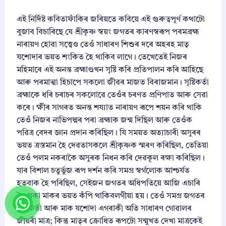
এই নিৰ্দিষ্ট কবিতাফাঁকিৰ জৰিয়তে কবিয়ে এই গুৰুত্বপূৰ্ণ কথাটো
বুজাব বিচাৰিছে যে শ্ৰীকৃষ্ণ স্বয়ং জগতৰ কাৰণস্বৰূপ পৰমব্ৰহ্ম
নাৰায়ণ হোৱা সত্ত্বেও তেওঁ সাধাৰণ শিশুৰ দৰে অহৰহ মাতৃ
যশোদাৰ ভয়ত শংকিত হৈ থাকিব লাগে। তেখেতেই নিজৰ
মহিমাৰে এই অনন্ত ব্ৰহ্মাণ্ডখন সৃষ্টি কৰি প্ৰতিপালন কৰি আহিছে
আৰু পৰমাত্মা হিচাপে সকলো জীৱৰ মাজত বিৰাজমান। সৃষ্টিকৰ্তা
ব্ৰহ্মাকে ধৰি চৰাচৰ সকলোৱে তেওঁৰ চৰণত প্ৰণিপাত আৰু সেৱা
কৰে। ক্ষীৰ সাগৰত অনন্ত শয্যাত নাৰায়ণ ৰূপে শয়ন কৰি থাকি
তেওঁ নিজৰ নাভিপদ্মৰ পৰা ব্ৰহ্মাক জন্ম দিছিল আৰু তেওঁক
পৱিত্ৰ বেদৰ জ্ঞান প্ৰদান কৰিছিল। যি সময়ত অত্যাচাৰী অসুৰৰ
ভয়ত ত্ৰস্তমান হৈ দেৱতাসকলে শ্ৰীকৃষ্ণক স্মৰণ কৰিছিল, তেতিয়া
তেওঁ পলম নকৰাকৈ অসুৰক নিধন কৰি দেৱকূল ৰক্ষা কৰিছিল।
যাৰ বিশাল চতুৰ্ভুজ ৰূপ দৰ্শন কৰি সমগ্ৰ স্বৰ্গলোক আশ্চৰ্যত
হতবাক হৈ পৰিছিল, সেইজন জগতৰ অধিপতিয়ে আজি এচাৰি
লৈ থকা মাকৰ ভয়ত কঁপি থাকিবলগীয়া হয়। তেওঁ সমগ্ৰ জগতৰ
ত্ৰাণকৰ্তা আৰু মাক যশোদা এগৰাকী অতি সাধাৰণ গোৱালৰ
জীয়ৰী মাত্ৰ; কিন্তু মাতৃৰ ক্ৰোধিত ৰূপটো সন্মুখত দেখা মাত্ৰকেই