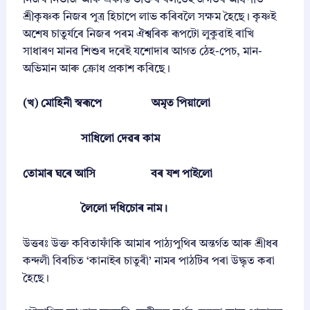
শ্ৰীকৃষ্ণক নিজৰ পুত্ৰ হিচাপে লাভ কৰিবলৈ সক্ষম হৈছে। কৃষ্ণই
অশেষ চাতুৰ্যৰে নিজৰ পৰম ঐশ্বৰিক ৰূপটো লুকুৱাই ৰাখি
সাধাৰণ মানৱ শিশুৰ দৰেই যশোদাৰ আগত ঠেহ-পেচ, মান-
অভিমান আৰু ক্ৰোধ প্ৰকাশ কৰিছে।
(খ) মোহিনী স্বৰূপে অমৃত পিয়ালো
সাধিলো দেৱৰ কাম
তোমাৰ ঘৰে আসি বৰ যশ পাইলো
লৈলো দধিচোৰ নাম।
উত্তৰঃ উক্ত কবিতাফাঁকি আমাৰ পাঠ্যপুথিৰ অন্তৰ্গত আৰু শ্ৰীধৰ
কন্দলী বিৰচিত ‘কানাইৰ চাতুৰী’ নামৰ পাঠটিৰ পৰা উদ্ধৃত কৰা
হৈছে।