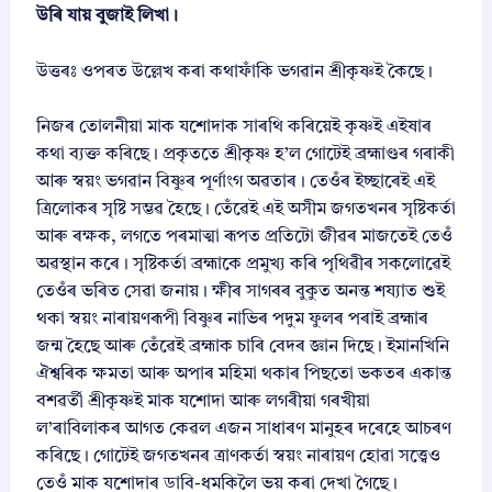
উৰি যায় বুজাই লিখা।
উত্তৰঃ ওপৰত উল্লেখ কৰা কথাফাঁকি ভগৱান শ্ৰীকৃষ্ণই কৈছে।
​নিজৰ তোলনীয়া মাক যশোদাক সাৰথি কৰিয়েই কৃষ্ণই এইষাৰ
কথা ব্যক্ত কৰিছে। প্ৰকৃততে শ্ৰীকৃষ্ণ হ’ল গোটেই ব্ৰহ্মাণ্ডৰ গৰাকী
আৰু স্বয়ং ভগৱান বিষ্ণুৰ পূৰ্ণাংগ অৱতাৰ। তেওঁৰ ইচ্ছাৰেই এই
ত্ৰিলোকৰ সৃষ্টি সম্ভৱ হৈছে। তেঁৱেই এই অসীম জগতখনৰ সৃষ্টিকৰ্তা
আৰু ৰক্ষক, লগতে পৰমাত্মা ৰূপত প্ৰতিটো জীৱৰ মাজতেই তেওঁ
অৱস্থান কৰে। সৃষ্টিকৰ্তা ব্ৰহ্মাকে প্ৰমুখ্য কৰি পৃথিৱীৰ সকলোৱেই
তেওঁৰ ভৰিত সেৱা জনায়। ক্ষীৰ সাগৰৰ বুকুত অনন্ত শয্যাত শুই
থকা স্বয়ং নাৰায়ণৰূপী বিষ্ণুৰ নাভিৰ পদুম ফুলৰ পৰাই ব্ৰহ্মাৰ
জন্ম হৈছে আৰু তেঁৱেই ব্ৰহ্মাক চাৰি বেদৰ জ্ঞান দিছে। ইমানখিনি
ঐশ্বৰিক ক্ষমতা আৰু অপাৰ মহিমা থকাৰ পিছতো ভকতৰ একান্ত
বশৱৰ্তী শ্ৰীকৃষ্ণই মাক যশোদা আৰু লগৰীয়া গৰখীয়া
ল’ৰাবিলাকৰ আগত কেৱল এজন সাধাৰণ মানুহৰ দৰেহে আচৰণ
কৰিছে। গোটেই জগতখনৰ ত্ৰাণকৰ্তা স্বয়ং নাৰায়ণ হোৱা সত্ত্বেও
তেওঁ মাক যশোদাৰ ডাবি-ধমকিলৈ ভয় কৰা দেখা গৈছে।