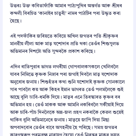
উত্তৰঃ উক্ত কবিতাফাঁকি আমাৰ পাঠ্যপুথিৰ অন্তৰ্গত আৰু শ্ৰীধৰ
কন্দলী বিৰচিত ‘কানাইৰ চাতুৰী’ নামৰ পাঠটিৰ পৰা উদ্ধৃত কৰা
হৈছে।
এই পদফাঁকিৰ জৰিয়তে কবিয়ে অখিল জগতৰ পতি শ্ৰীকৃষ্ণৰ
মানৱীয় লীলা আৰু মাতৃ যশোদাৰ প্ৰতি থকা তেওঁৰ শিশুসুলভ
অভিমানৰ দিশটো অতি সুন্দৰকৈ প্ৰকাশ কৰিছে।
এদিন ৰাতিপুৱাৰ ভাগত লগৰীয়া গোপবালকসকলে খেলিবলৈ
যাবৰ নিমিত্তে কৃষ্ণক নিদ্ৰাৰ পৰা জগাই দিবলৈ মাতৃ যশোদাক
অনুৰোধ জনায়। শিশুহঁতৰ কথা শুনি যশোদাই কৃষ্ণক সোনকালে
সাৰ পাবলৈ কয় আৰু কিহৰ ইমান ভাগৰত তেওঁ পলমলৈকে শুই
আছে বুলি ডাবি-ধমকি দিয়ে। মাতৃৰ এনে তিৰস্কাৰত কৃষ্ণৰ বৰ
অভিমান হয়। তেওঁ মাকক আৰু আমনি নকৰিবলৈ সকীয়াই দিয়ে
আৰু চাৰি-পাঁচ দিনলৈকে অন্ন-জল গ্ৰহণ নকৰাকৈ কেৱল শুয়েই
থাকিব বুলি অভিমানেৰে জনায়। মাতৃয়ে জাপি দিয়া মিছা
অপবাদবোৰ তেওঁৰ বাবে অসহনীয় হৈ পৰিছে। সমগ্ৰ জগতৰ
কাৰণস্বৰূপ পৰমব্ৰহ্ম নাৰায়ণ হৈয়ো তেওঁ নিৰন্তৰ মাকৰ ভয়ত