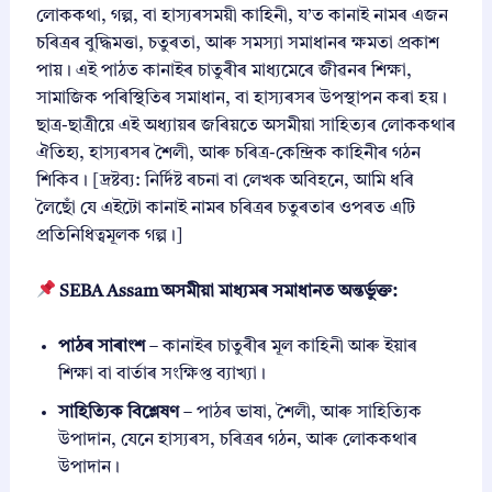
লোককথা, গল্প, বা হাস্যৰসময়ী কাহিনী, য’ত কানাই নামৰ এজন
চৰিত্ৰৰ বুদ্ধিমত্তা, চতুৰতা, আৰু সমস্যা সমাধানৰ ক্ষমতা প্ৰকাশ
পায়। এই পাঠত কানাইৰ চাতুৰীৰ মাধ্যমেৰে জীৱনৰ শিক্ষা,
সামাজিক পৰিস্থিতিৰ সমাধান, বা হাস্যৰসৰ উপস্থাপন কৰা হয়।
ছাত্ৰ-ছাত্ৰীয়ে এই অধ্যায়ৰ জৰিয়তে অসমীয়া সাহিত্যৰ লোককথাৰ
ঐতিহ্য, হাস্যৰসৰ শৈলী, আৰু চৰিত্ৰ-কেন্দ্ৰিক কাহিনীৰ গঠন
শিকিব। [দ্ৰষ্টব্য: নিৰ্দিষ্ট ৰচনা বা লেখক অবিহনে, আমি ধৰি
লৈছোঁ যে এইটো কানাই নামৰ চৰিত্ৰৰ চতুৰতাৰ ওপৰত এটি
প্ৰতিনিধিত্বমূলক গল্প।]
SEBA Assam অসমীয়া মাধ্যমৰ সমাধানত অন্তৰ্ভুক্ত:
পাঠৰ সাৰাংশ
– কানাইৰ চাতুৰীৰ মূল কাহিনী আৰু ইয়াৰ
শিক্ষা বা বাৰ্তাৰ সংক্ষিপ্ত ব্যাখ্যা।
সাহিত্যিক বিশ্লেষণ
– পাঠৰ ভাষা, শৈলী, আৰু সাহিত্যিক
উপাদান, যেনে হাস্যৰস, চৰিত্ৰৰ গঠন, আৰু লোককথাৰ
উপাদান।