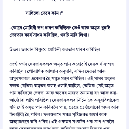
সাধিলো দেৱৰ কাম।”
-কোনে মোহিনী ৰূপ ধাৰণ কৰিছিল? তেওঁ কাক অমৃত খুৱাই
দেৱতাৰ কাৰ্য সাধন কৰিছিল, খৰচি মাৰি লিখা।
উত্তৰঃ ভগৱান বিষ্ণুৱে মোহিনী অৱতাৰ ধাৰণ কৰিছিল।
তেওঁ স্বৰ্গৰ দেৱতাসকলক অমৃত পান কৰোৱাই দেৱকাৰ্য সম্পন্ন
কৰিছিল। পৌৰাণিক আখ্যান অনুসৰি, এদিন দেৱতা আৰু
অসুৰসকলে একেলগ হৈ সমুদ্ৰ মন্থন কৰিছিল। এই সাগৰ মন্থনৰ
ফলত যেতিয়া অমৃতৰ কলহ ওলাই আহিল, তেতিয়া সেই অমৃত
পান কৰিবলৈ দেৱতা আৰু অসুৰৰ মাজত তয়াময়া ৰণ আৰু টনা-
আজোঁৰা লাগি পৰিছিল। দেৱতাসকলৰ নিচিনাকৈ অসুৰবিলাকেও
যদি সেই অমৃত পান কৰিবলৈ পায়, তেন্তে তেওঁলোকো অমৰ আৰু
চিৰঞ্জীৱী হৈ পৰিব। ফলস্বৰূপে সমগ্ৰ সৃষ্টিজগত অধৰ্ম আৰু
অত্যাচাৰৰে ভৰি পৰিব। এই গুৰুতৰ সংকটৰ পৰা ত্ৰাণ পাবলৈ