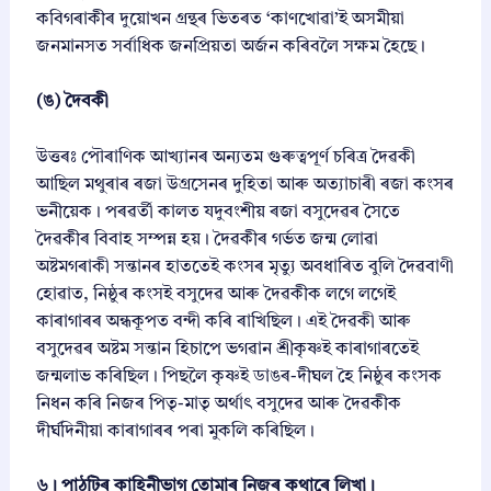
কবিগৰাকীৰ দুয়োখন গ্ৰন্থৰ ভিতৰত ‘কাণখোৱা’ই অসমীয়া
জনমানসত সৰ্বাধিক জনপ্ৰিয়তা অৰ্জন কৰিবলৈ সক্ষম হৈছে।
(ঙ) দৈবকী
উত্তৰঃ পৌৰাণিক আখ্যানৰ অন্যতম গুৰুত্বপূৰ্ণ চৰিত্ৰ দৈৱকী
আছিল মথুৰাৰ ৰজা উগ্ৰসেনৰ দুহিতা আৰু অত্যাচাৰী ৰজা কংসৰ
ভনীয়েক। পৰৱৰ্তী কালত যদুবংশীয় ৰজা বসুদেৱৰ সৈতে
দৈৱকীৰ বিবাহ সম্পন্ন হয়। দৈৱকীৰ গৰ্ভত জন্ম লোৱা
অষ্টমগৰাকী সন্তানৰ হাততেই কংসৰ মৃত্যু অবধাৰিত বুলি দৈৱবাণী
হোৱাত, নিষ্ঠুৰ কংসই বসুদেৱ আৰু দৈৱকীক লগে লগেই
কাৰাগাৰৰ অন্ধকূপত বন্দী কৰি ৰাখিছিল। এই দৈৱকী আৰু
বসুদেৱৰ অষ্টম সন্তান হিচাপে ভগৱান শ্ৰীকৃষ্ণই কাৰাগাৰতেই
জন্মলাভ কৰিছিল। পিছলৈ কৃষ্ণই ডাঙৰ-দীঘল হৈ নিষ্ঠুৰ কংসক
নিধন কৰি নিজৰ পিতৃ-মাতৃ অৰ্থাৎ বসুদেৱ আৰু দৈৱকীক
দীৰ্ঘদিনীয়া কাৰাগাৰৰ পৰা মুকলি কৰিছিল।
৬। পাঠটিৰ কাহিনীভাগ তোমাৰ নিজৰ কথাৰে লিখা।