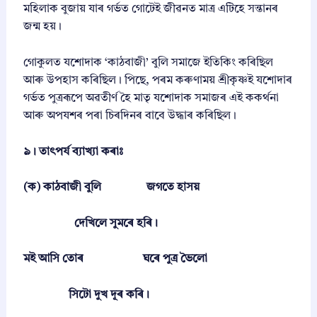
মহিলাক বুজায় যাৰ গৰ্ভত গোটেই জীৱনত মাত্ৰ এটিহে সন্তানৰ
জন্ম হয়।
গোকুলত যশোদাক ‘কাঠবাজী’ বুলি সমাজে ইতিকিং কৰিছিল
আৰু উপহাস কৰিছিল। পিছে, পৰম কৰুণাময় শ্ৰীকৃষ্ণই যশোদাৰ
গৰ্ভত পুত্ৰৰূপে অৱতীৰ্ণ হৈ মাতৃ যশোদাক সমাজৰ এই ককৰ্থনা
আৰু অপযশৰ পৰা চিৰদিনৰ বাবে উদ্ধাৰ কৰিছিল।
৯। তাৎপর্য ব্যাখ্যা কৰাঃ
(ক) কাঠবাজী বুলি জগতে হাসয়
দেখিলে সুমৰে হৰি।
মই আসি তোৰ ঘৰে পুত্র ভৈলো
সিটো দুখ দূৰ কৰি।