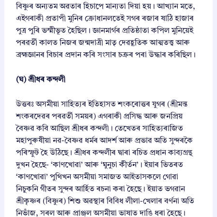
বিষ্ণুৰ অন্যতম অৱতাৰ হিচাপে মান্যতা দিয়া হয়। আখ্যান মতে,
এইগৰাকী প্ৰতাপী মুনিৰ ক্ৰোধানলতেই সগৰ ৰজাৰ ষাঠি হাজাৰ
পুত্ৰ পুৰি ভস্মীভূত হৈছিল। জ্ঞানমাৰ্গৰ প্ৰতিষ্ঠাতা কপিল মুনিয়েই
পৰৱৰ্তী কালত নিজৰ জন্মদাত্ৰী মাতৃ দেৱহূতিক আত্মতত্ত্ব আৰু
ব্ৰহ্মজ্ঞানৰ বিচাৰ প্ৰদান কৰি সংসাৰ চক্ৰৰ পৰা উদ্ধাৰ কৰিছিল।
(ঘ) শ্রীধৰ কন্দলী
উত্তৰঃ অসমীয়া সাহিত্যৰ ইতিহাসত শংকৰোত্তৰ যুগৰ (শ্ৰীমন্ত
শংকৰদেৱৰ পৰৱৰ্তী সময়ৰ) এগৰাকী প্ৰসিদ্ধ আৰু জনপ্ৰিয়
বৈষ্ণৱ কবি আছিল শ্ৰীধৰ কন্দলী। তেখেতৰ সাহিত্যৰাজিত
মহাপুৰুষীয়া নৱ-বৈষ্ণৱ ধৰ্মৰ আদৰ্শ আৰু প্ৰভাৱ অতি সুন্দৰকৈ
পৰিস্ফুট হৈ উঠিছে। শ্ৰীধৰ কন্দলীৰ দ্বাৰা ৰচিত প্ৰধান কাব্যগ্ৰন্থ
দুখন হৈছে- ‘কাণখোৱা’ আৰু ‘ঘুনুচা কীৰ্তন’। ইয়াৰ ভিতৰত
‘কাণখোৱা’ পুথিখন অসমীয়া সমাজত আইতাসকলে গোৱা
নিচুকনি গীতৰ সুন্দৰ আৰ্হিত ৰচনা কৰা হৈছে। ইয়াত ভগৱান
শ্ৰীকৃষ্ণৰ (বিষ্ণুৰ) শিশু অৱস্থাৰ বিবিধ লীলা-খেলাৰ বৰ্ণনা অতি
নিভাঁজ, সৰল আৰু প্ৰাঞ্জল অসমীয়া ভাষাত দাঙি ধৰা হৈছে।