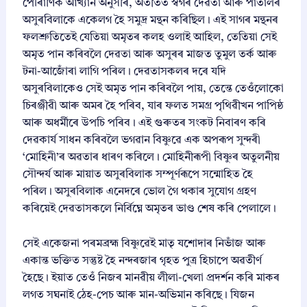
পৌৰাণিক আখ্যান অনুসৰি, অতীতত স্বৰ্গৰ দেৱতা আৰু পাতালৰ
অসুৰবিলাকে একেলগ হৈ সমুদ্ৰ মন্থন কৰিছিল। এই সাগৰ মন্থনৰ
ফলশ্ৰুতিতেই যেতিয়া অমৃতৰ কলহ ওলাই আহিল, তেতিয়া সেই
অমৃত পান কৰিবলৈ দেৱতা আৰু অসুৰৰ মাজত তুমুল তৰ্ক আৰু
টনা-আজোঁৰা লাগি পৰিল। দেৱতাসকলৰ দৰে যদি
অসুৰবিলাকেও সেই অমৃত পান কৰিবলৈ পায়, তেন্তে তেওঁলোকো
চিৰঞ্জীৱী আৰু অমৰ হৈ পৰিব, যাৰ ফলত সমগ্ৰ পৃথিৱীখন পাপিষ্ঠ
আৰু অধৰ্মীৰে উপচি পৰিব। এই গুৰুতৰ সংকট নিবাৰণ কৰি
দেৱকাৰ্য সাধন কৰিবলৈ ভগৱান বিষ্ণুৱে এক অপৰূপ সুন্দৰী
‘মোহিনী’ৰ অৱতাৰ ধাৰণ কৰিলে। মোহিনীৰূপী বিষ্ণুৰ অতুলনীয়
সৌন্দৰ্য আৰু মায়াত অসুৰবিলাক সম্পূৰ্ণৰূপে সন্মোহিত হৈ
পৰিল। অসুৰবিলাক এনেদৰে ভোল গৈ থকাৰ সুযোগ গ্ৰহণ
কৰিয়েই দেৱতাসকলে নিৰ্বিঘ্নে অমৃতৰ ভাণ্ড শেষ কৰি পেলালে।
সেই একেজনা পৰমব্ৰহ্ম বিষ্ণুৱেই মাতৃ যশোদাৰ নিভাঁজ আৰু
একান্ত ভক্তিত সন্তুষ্ট হৈ নন্দৰজাৰ গৃহত পুত্ৰ হিচাপে অৱতীৰ্ণ
হৈছে। ইয়াত তেওঁ নিজৰ মানৱীয় লীলা-খেলা প্ৰদৰ্শন কৰি মাকৰ
লগত সঘনাই ঠেহ-পেচ আৰু মান-অভিমান কৰিছে। যিজন