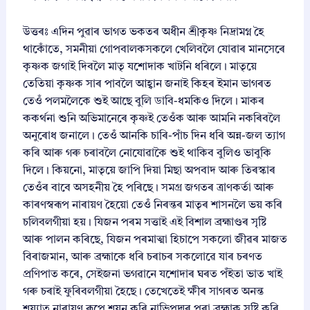
উত্তৰঃ এদিন পুৱাৰ ভাগত ভকতৰ অধীন শ্ৰীকৃষ্ণ নিদ্ৰামগ্ন হৈ
থাকোঁতে, সমনীয়া গোপবালকসকলে খেলিবলৈ যোৱাৰ মানসেৰে
কৃষ্ণক জগাই দিবলৈ মাতৃ যশোদাক খাটনি ধৰিলে। মাতৃয়ে
তেতিয়া কৃষ্ণক সাৰ পাবলৈ আহ্বান জনাই কিহৰ ইমান ভাগৰত
তেওঁ পলমলৈকে শুই আছে বুলি ডাবি-ধমকিও দিলে। মাকৰ
ককৰ্থনা শুনি অভিমানেৰে কৃষ্ণই তেওঁক আৰু আমনি নকৰিবলৈ
অনুৰোধ জনালে। তেওঁ আনকি চাৰি-পাঁচ দিন ধৰি অন্ন-জল ত্যাগ
কৰি আৰু গৰু চৰাবলৈ নোযোৱাকৈ শুই থাকিব বুলিও ভাবুকি
দিলে। কিয়নো, মাতৃয়ে জাপি দিয়া মিছা অপবাদ আৰু তিৰস্কাৰ
তেওঁৰ বাবে অসহনীয় হৈ পৰিছে। সমগ্ৰ জগতৰ ত্ৰাণকৰ্তা আৰু
কাৰণস্বৰূপ নাৰায়ণ হৈয়ো তেওঁ নিৰন্তৰ মাতৃৰ শাসনলৈ ভয় কৰি
চলিবলগীয়া হয়। যিজন পৰম সত্তাই এই বিশাল ব্ৰহ্মাণ্ডৰ সৃষ্টি
আৰু পালন কৰিছে, যিজন পৰমাত্মা হিচাপে সকলো জীৱৰ মাজত
বিৰাজমান, আৰু ব্ৰহ্মাকে ধৰি চৰাচৰ সকলোৱে যাৰ চৰণত
প্ৰণিপাত কৰে, সেইজনা ভগৱানে যশোদাৰ ঘৰত পঁইতা ভাত খাই
গৰু চৰাই ফুৰিবলগীয়া হৈছে। তেখেতেই ক্ষীৰ সাগৰত অনন্ত
শয্যাত নাৰায়ণ ৰূপে শয়ন কৰি নাভিপদ্মৰ পৰা ব্ৰহ্মাক সৃষ্টি কৰি