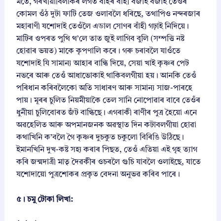
মতে, গৰখীয়াবিলাকৰ লগত বাঁহৰ বাঁহী বজাই বজাই তেওঁৰ
কোমল ওঁঠ দুটা ফাটি তেজ ওলাবলৈ ধৰিছে, তথাপিও নন্দৰজাৰ
মহাৰাণী যশোদাই তেওঁলৈ এডাল সোণৰ বাঁহী গঢ়াই নিদিয়ে।
মাটিৰ ওপৰত পুথি থ’লে তাত জুই লাগিব বুলি (সম্পত্তি নষ্ট
হোৱাৰ ভয়ত) মাকে কৃপণালি কৰে। গৰু চৰাবলৈ যাওঁতে
যশোদাই যি সামান্য আহাৰ বান্ধি দিয়ে, সেয়া খাই কৃষ্ণৰ পেট
নভৰে আৰু তেওঁ আধাভোকাই থাকিবলগীয়া হয়। আনকি তেওঁ
পৰিধান কৰিবলৈকো অতি সাধাৰণ আৰু সামান্য সাজ-পাৰহে
পায়। মূৰৰ চুলিত নিয়মীয়াকৈ তেল সানি নোপোৱাৰ বাবে তেওঁৰ
ধুনীয়া চুলিবোৰত জঁট বান্ধিছে। এগৰাকী ৰাণীৰ পুত্ৰ হৈয়ো এনে
অৱহেলিত আৰু অপমানজনক অৱস্থাত দিন কটাবলগীয়া হোৱা
কথাখিনি ক’বলৈ গৈ কৃষ্ণৰ দুচকুত চকুলো বিৰিঙি উঠিছে।
ইমানখিনি দুখ-কষ্ট সহ্য কৰাৰ পিছত, তেওঁ এতিয়া এই গৃহ ত্যাগ
কৰি জন্মদাত্ৰী মাতৃ দৈৱকীৰ ওচৰলৈ গুচি যাবলৈ ওলাইছে, যাতে
যশোদায়ো পুত্ৰশোকৰ প্ৰকৃত বেদনা অনুভৱ কৰিব পাৰে।
৫। চমু টোকা লিখা: