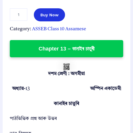
a
:
s
₹
C
Buy Now
l
:
3
a
₹
9
s
Category:
ASSEB Class 10 Assamese
1
.
s
9
0
1
0
Chapter 13 – কানাইৰ চাতুৰী
9
0
A
.
.
s
0
s
0
a
দশম শ্ৰেণী : অসমীয়া
m
.
e
s
অধ্যায়-
13
অস্পিন একাডেমী
e
(
কানাইৰ চাতুৰি
অ
স
মী
পাঠভিত্তিক প্রশ্ন আৰু উত্তৰ
য়া
সা