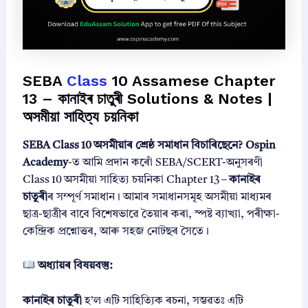
SEBA
Class
10 Assamese Chapter
13 – কানাইৰ চাতুৰী Solutions & Notes |
অসমীয়া সাহিত্য চয়নিকা
SEBA Class 10 অসমীয়াৰ শ্ৰেষ্ঠ সমাধান বিচাৰিছেনে?
Ospin
Academy
-ত আমি প্ৰদান কৰোঁ SEBA/SCERT-অনুসৰণী
Class 10 অসমীয়া সাহিত্য চয়নিকা Chapter 13 –
কানাইৰ
চাতুৰী
ৰ সম্পূৰ্ণ সমাধান। আমাৰ সমাধানসমূহ অসমীয়া মাধ্যমৰ
ছাত্ৰ-ছাত্ৰীৰ বাবে বিশেষভাৱে তৈয়াৰ কৰা, স্পষ্ট ব্যাখ্যা, পৰীক্ষা-
কেন্দ্ৰিক প্ৰশ্নোত্তৰ, আৰু সহজ নোটছৰ সৈতে।
অধ্যায়ৰ বিষয়বস্তু:
কানাইৰ চাতুৰী
হ’ল এটি সাহিত্যিক ৰচনা, সম্ভৱতঃ এটি