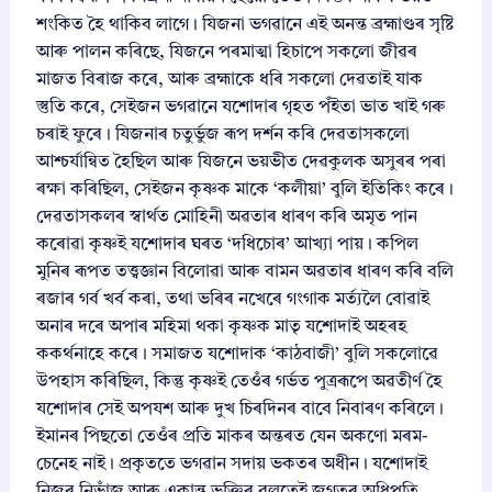
শংকিত হৈ থাকিব লাগে। যিজনা ভগৱানে এই অনন্ত ব্ৰহ্মাণ্ডৰ সৃষ্টি
আৰু পালন কৰিছে, যিজনে পৰমাত্মা হিচাপে সকলো জীৱৰ
মাজত বিৰাজ কৰে, আৰু ব্ৰহ্মাকে ধৰি সকলো দেৱতাই যাক
স্তুতি কৰে, সেইজন ভগৱানে যশোদাৰ গৃহত পঁইতা ভাত খাই গৰু
চৰাই ফুৰে। যিজনাৰ চতুৰ্ভুজ ৰূপ দৰ্শন কৰি দেৱতাসকলো
আশ্চৰ্যান্বিত হৈছিল আৰু যিজনে ভয়ভীত দেৱকুলক অসুৰৰ পৰা
ৰক্ষা কৰিছিল, সেইজন কৃষ্ণক মাকে ‘কলীয়া’ বুলি ইতিকিং কৰে।
দেৱতাসকলৰ স্বাৰ্থত মোহিনী অৱতাৰ ধাৰণ কৰি অমৃত পান
কৰোৱা কৃষ্ণই যশোদাৰ ঘৰত ‘দধিচোৰ’ আখ্যা পায়। কপিল
মুনিৰ ৰূপত তত্ত্বজ্ঞান বিলোৱা আৰু বামন অৱতাৰ ধাৰণ কৰি বলি
ৰজাৰ গৰ্ব খৰ্ব কৰা, তথা ভৰিৰ নখেৰে গংগাক মৰ্ত্যলৈ বোৱাই
অনাৰ দৰে অপাৰ মহিমা থকা কৃষ্ণক মাতৃ যশোদাই অহৰহ
ককৰ্থনাহে কৰে। সমাজত যশোদাক ‘কাঠবাজী’ বুলি সকলোৱে
উপহাস কৰিছিল, কিন্তু কৃষ্ণই তেওঁৰ গৰ্ভত পুত্ৰৰূপে অৱতীৰ্ণ হৈ
যশোদাৰ সেই অপযশ আৰু দুখ চিৰদিনৰ বাবে নিবাৰণ কৰিলে।
ইমানৰ পিছতো তেওঁৰ প্ৰতি মাকৰ অন্তৰত যেন অকণো মৰম-
চেনেহ নাই। প্ৰকৃততে ভগৱান সদায় ভকতৰ অধীন। যশোদাই
নিজৰ নিভাঁজ আৰু একান্ত ভক্তিৰ বলতেই জগতৰ অধিপতি