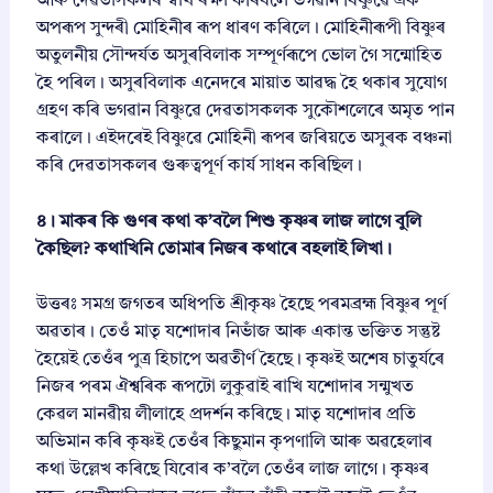
আৰু দেৱতাসকলৰ স্বাৰ্থ ৰক্ষা কৰিবলৈ ভগৱান বিষ্ণুৱে এক
অপৰূপ সুন্দৰী মোহিনীৰ ৰূপ ধাৰণ কৰিলে। মোহিনীৰূপী বিষ্ণুৰ
অতুলনীয় সৌন্দৰ্যত অসুৰবিলাক সম্পূৰ্ণৰূপে ভোল গৈ সন্মোহিত
হৈ পৰিল। অসুৰবিলাক এনেদৰে মায়াত আৱদ্ধ হৈ থকাৰ সুযোগ
গ্ৰহণ কৰি ভগৱান বিষ্ণুৱে দেৱতাসকলক সুকৌশলেৰে অমৃত পান
কৰালে। এইদৰেই বিষ্ণুৱে মোহিনী ৰূপৰ জৰিয়তে অসুৰক বঞ্চনা
কৰি দেৱতাসকলৰ গুৰুত্বপূৰ্ণ কাৰ্য সাধন কৰিছিল।
৪। মাকৰ কি গুণৰ কথা ক’বলৈ শিশু কৃষ্ণৰ লাজ লাগে বুলি
কৈছিল? কথাখিনি তোমাৰ নিজৰ কথাৰে বহলাই লিখা।
উত্তৰঃ সমগ্ৰ জগতৰ অধিপতি শ্ৰীকৃষ্ণ হৈছে পৰমব্ৰহ্ম বিষ্ণুৰ পূৰ্ণ
অৱতাৰ। তেওঁ মাতৃ যশোদাৰ নিভাঁজ আৰু একান্ত ভক্তিত সন্তুষ্ট
হৈয়েই তেওঁৰ পুত্ৰ হিচাপে অৱতীৰ্ণ হৈছে। কৃষ্ণই অশেষ চাতুৰ্যৰে
নিজৰ পৰম ঐশ্বৰিক ৰূপটো লুকুৱাই ৰাখি যশোদাৰ সন্মুখত
কেৱল মানৱীয় লীলাহে প্ৰদৰ্শন কৰিছে। মাতৃ যশোদাৰ প্ৰতি
অভিমান কৰি কৃষ্ণই তেওঁৰ কিছুমান কৃপণালি আৰু অৱহেলাৰ
কথা উল্লেখ কৰিছে যিবোৰ ক’বলৈ তেওঁৰ লাজ লাগে। কৃষ্ণৰ