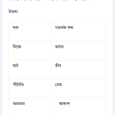
উত্তৰঃ
শব্দ
সমার্থক শব্দ
চিন্তো
ভাবো
ঘাট
তীৰ
পীৰিতি
প্রেম
আচমান
আকাশ