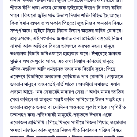
কৰাৰ ক্ষমতা পানীৰ নাই। জুইৰ ক্ষেত্ৰতো একেই কথা প্ৰযোজ্য।
শীতত কঁপি থকা এজন লোকক জুইয়েহে উত্তাপ দি ৰক্ষা কৰিব
পাৰে। কিয়নো জুইৰ গাত উত্তাপ দিয়াৰ শক্তি নিহিত হৈ আছে।
কিন্তু ইমান প্ৰখৰ তাপ থকাৰ পিছতো জুই নিজৰ ক্ষমতাৰ বিষয়ে
সম্পূৰ্ণ অজ্ঞ। জুইয়ে নিজে নিজৰ উত্তাপ অনুভৱ কৰিব নোৱাৰে।
প্ৰকৃতপক্ষে, এই সংসাৰত জন্মলাভ কৰা প্ৰতিটো বস্তুৱেই নিজৰ
সামৰ্থ্য আৰু অস্তিত্বৰ বিষয়ে ভালদৰে অৱগত নহয়। মানুহে
ভগৱানক বিচাৰি চাৰিওফালে হাহাকাৰ কৰে। ঈশ্বৰেহে মানৱক
মুক্তিৰ পথ দেখুৱাব পাৰে, এই কথা বিশ্বাস কৰিয়েই মানুহে
মন্দিৰ-মছজিদ আদি ধৰ্মস্থানত ভগৱানক বিচাৰি ফুৰে; পিছে
এনেদৰে বিচাৰিলে ভগৱানক কেতিয়াও পাব নোৱাৰি। প্ৰকৃততে
ভগৱান মানুহৰ অন্তৰতেই বৰ্তি থাকে। অসমীয়া সমাজত এষাৰ
প্ৰবচন আছে- ‘নৰ সেৱায়েই নাৰায়ণ সেৱা।’ অৰ্থাৎ মানৱ জাতিৰ
সেৱা কৰিলে বা মানুহক সন্তুষ্ট কৰিব পাৰিলেহে ঈশ্বৰ সন্তুষ্ট হয়।
ভগৱান প্ৰকৃত ভকত বা মোমিনৰ অন্তৰতে লুকাই থাকে। পৃথিৱীত
জন্মগ্ৰহণ কৰা প্ৰতিগৰাকী মানুহেই প্ৰকৃততে ঈশ্বৰৰ একো
একোজন প্ৰতিনিধি। পিছে যিদৰে পানীয়ে নিজৰ পিয়াহ গুচোৱাৰ
ক্ষমতা নাজানে আৰু জুইয়ে নিজৰ শীত নিবাৰণৰ শক্তিৰ বিষয়ে