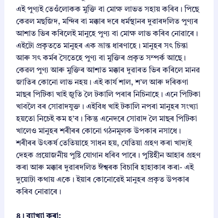
এই পুণ্যই তেওঁলোকক মুক্তি বা মোক্ষ লাভত সহায় কৰিব। পিছে
কেৱল মছজিদ, মন্দিৰ বা মক্কাৰ দৰে ধৰ্মস্থানৰ দুৱাৰদলিত পুণ্যৰ
আশাত ভিৰ কৰিলেই মানুহে পুণ্য বা মোক্ষ লাভ কৰিব নোৱাৰে।
এইটো প্ৰকৃততে মানুহৰ এক ভ্ৰান্ত ধাৰণাহে। মানুহৰ সৎ চিন্তা
আৰু সৎ কৰ্মৰ সৈতেহে পুণ্য বা মুক্তিৰ প্ৰকৃত সম্পৰ্ক আছে।
কেৱল পুণ্য আৰু মুক্তিৰ আশাত মক্কাৰ দুৱাৰত ভিৰ কৰিলে মানৱ
জাতিৰ কোনো লাভ নহয়। এই কাৰ্য শাল, শ’ল আৰু দৰিকণা
মাছৰ পিটিকা খাই জুতি লৈ টকালি পৰাৰ নিচিনাহে। এনে পিটিকা
খাবলৈ বৰ সোৱাদযুক্ত। এইবিধ খাই টকালি নপৰা মানুহৰ সংখ্যা
হয়তো নিচেই কম হ’ব। কিন্তু এনেদৰে সোৱাদ লৈ মাছৰ পিটিকা
খালেও মানুহৰ শৰীৰৰ কোনো গঠনমূলক উপকাৰ নসাধে।
শৰীৰৰ উৎকৰ্ষ তেতিয়াহে সাধন হয়, যেতিয়া গ্ৰহণ কৰা খাদ্যই
দেহক প্ৰয়োজনীয় পুষ্টি যোগান ধৰিব পাৰে। পুষ্টিহীন আহাৰ গ্ৰহণ
কৰা আৰু মক্কাৰ দুৱাৰদলিত ঈশ্বৰক বিচাৰি হাহাকাৰ কৰা- এই
দুয়োটা কথায় একে। ইয়াৰ কোনোৱেই মানুহৰ প্ৰকৃত উপকাৰ
কৰিব নোৱাৰে।
৪। ব্যাখ্যা কৰা: