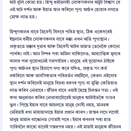
ঘাট বুলি কোৱা হয়। হিন্দু ধৰ্মাৱলম্বী লোকসকলৰ অটুট বিশ্বাস যে
এই ঘাট দৰ্শন আৰু ইয়াত স্নান কৰিলে পুণ্য অৰ্জন হোৱাৰ লগতে
মোক্ষ লাভ হয়।
হিন্দুসকলৰ বাবে ত্ৰিবেণী যিদৰে পবিত্ৰ স্থান, ঠিক একেদৰেই
ইছলাম ধৰ্মীয় লোকসকলৰ বাবে মক্কা এখন অতি পুণ্যস্থান।
প্ৰকৃততে মক্কাৰ দুৱাৰ আৰু ত্ৰিবেণী ঘাটৰ মাজত তেনেকৈ কোনো
পাৰ্থক্য নাই। আন দিশৰ পৰা অমিল থাকিলেও, আধ্যাত্মিক মূল্যৰ
ফালৰ পৰা দুয়োখনেই সমপৰ্যায়ৰ। মানুহে এই দুয়োখন ঠাইকে
পুণ্য অৰ্জনৰ স্থান হিচাপে গণ্য কৰে যদিও, প্ৰকৃত সৎ কৰ্ম
নকৰিলে আৰু মানসিকতাৰ পৰিৱৰ্তন নঘটিলে, কেৱল এইবোৰ
স্থান দৰ্শন কৰিলেই মানুহে বিচৰা ধৰণৰ পুণ্য বা মুক্তি কেতিয়াও
লাভ কৰিব নোৱাৰে। জীৱৰ বাবে এয়াই হৈছে চিৰন্তন সত্য। এই
কথা অনুধাৱন কৰিব নোৱাৰাটোৱেই মানুহৰ আটাইতকৈ ডাঙৰ
ভুল। পিছে ইয়াৰ বাবে আচলতে মানুহ দোষী নহয়, মানৱক
মেৰিয়াই ৰখা মায়াজালহে ইয়াৰ প্ৰধান কাৰণ। জন্মৰ লগে লগেই
মানুহ মায়াৰ বান্ধোনত সোমাই পৰে। ইয়াৰ কবলৰ পৰা হাত
সাৰিবলৈ কাৰো বাবেই সম্ভৱপৰ নহয়। এই মায়াই মানুহক জীৱনৰ