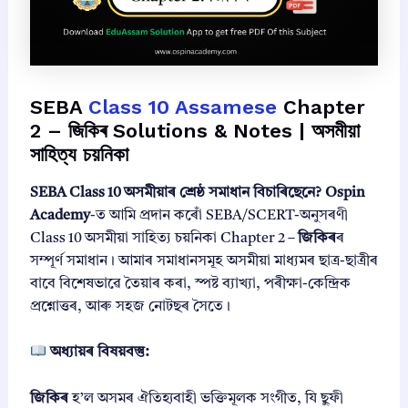
SEBA
Class 10 Assamese
Chapter
2 – জিকিৰ Solutions & Notes | অসমীয়া
সাহিত্য চয়নিকা
SEBA Class 10 অসমীয়াৰ শ্ৰেষ্ঠ সমাধান বিচাৰিছেনে?
Ospin
Academy
-ত আমি প্ৰদান কৰোঁ SEBA/SCERT-অনুসৰণী
Class 10 অসমীয়া সাহিত্য চয়নিকা Chapter 2 –
জিকিৰ
ৰ
সম্পূৰ্ণ সমাধান। আমাৰ সমাধানসমূহ অসমীয়া মাধ্যমৰ ছাত্ৰ-ছাত্ৰীৰ
বাবে বিশেষভাৱে তৈয়াৰ কৰা, স্পষ্ট ব্যাখ্যা, পৰীক্ষা-কেন্দ্ৰিক
প্ৰশ্নোত্তৰ, আৰু সহজ নোটছৰ সৈতে।
অধ্যায়ৰ বিষয়বস্তু:
জিকিৰ
হ’ল অসমৰ ঐতিহ্যবাহী ভক্তিমূলক সংগীত, যি ছুফী