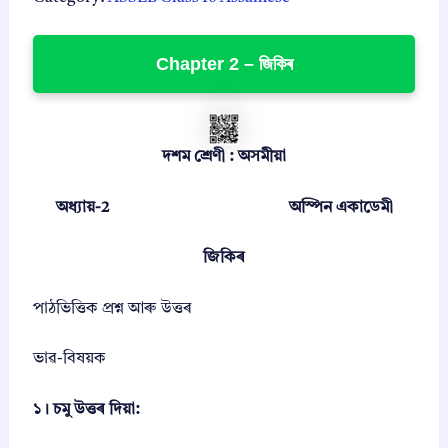
1
.
s
9
0
1
0
Chapter 2 – জিকিৰ
9
0
A
.
.
s
0
s
0
a
দশম শ্ৰেণী : অসমীয়া
m
.
e
s
অধ্যায়-2
অস্পিন একাডেমী
e
(
অ
জিকিৰ
স
মী
পাঠভিত্তিক প্রশ্ন আৰু উত্তৰ
য়া
সা
হি
ভাৱ-বিষয়ক
ত্য
চ
১। চমু উত্তৰ দিয়া:
য়
নি