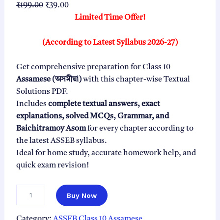
O
C
₹
199.00
₹
39.00
r
u
Limited Time Offer!
i
r
g
r
(According to Latest Syllabus 2026-27)
i
e
n
n
Get comprehensive preparation for Class 10
a
t
Assamese (অসমীয়া)
with this chapter-wise Textual
l
p
Solutions PDF.
p
r
Includes
complete textual answers, exact
r
i
explanations, solved MCQs, Grammar, and
i
c
Baichitramoy Asom
for every chapter according to
c
e
the latest ASSEB syllabus.
e
i
Ideal for home study, accurate homework help, and
w
s
quick exam revision!
a
:
s
₹
C
Buy Now
l
:
3
a
₹
9
s
Category:
ASSEB Class 10 Assamese