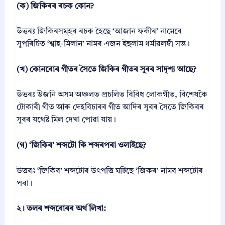
কা
(ক) জিকিৰৰ ৰচক কোন?
)
P
উত্তৰঃ জিকিৰসমূহৰ ৰচক হৈছে ‘আজান ফকীৰ’ নামেৰে
D
সুপৰিচিত ‘শ্বাহ-মিলান’ নামৰ এজন ইছলাম ধৰ্মাৱলম্বী সন্ত।
F
S
o
(খ) কোনবোৰ গীতৰ সৈতে জিকিৰ গীতৰ সুৰৰ সাদৃশ্য আছে?
l
u
উত্তৰঃ উজনি অসম অঞ্চলত প্ৰচলিত বিবিধ লোকগীত, বিশেষকৈ
t
i
টোকাৰী গীত আৰু দেহবিচাৰৰ গীত আদিৰ সুৰৰ সৈতে জিকিৰৰ
o
সুৰৰ যথেষ্ট মিল দেখা পোৱা যায়।
n
s
(গ) ‘জিকিৰ’ শব্দটো কি শব্দৰপৰা ওলাইছে?
2
0
2
উত্তৰঃ ‘জিকিৰ’ শব্দটোৰ উৎপত্তি ঘটিছে ‘জিকৰ’ নামৰ শব্দটোৰ
6
পৰা।
-
2
7
২। তলৰ শব্দবোৰৰ অৰ্থ লিখা:
|