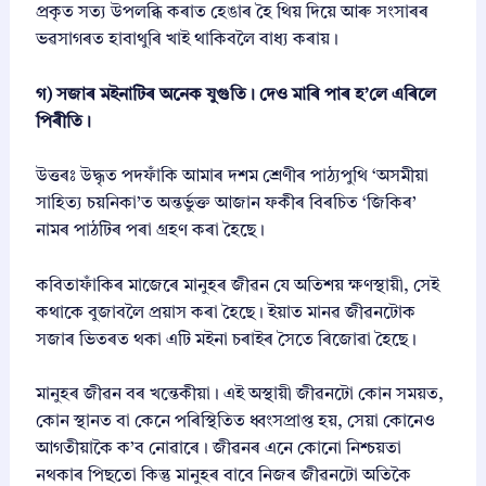
প্ৰকৃত সত্য উপলব্ধি কৰাত হেঙাৰ হৈ থিয় দিয়ে আৰু সংসাৰৰ
ভৱসাগৰত হাবাথুৰি খাই থাকিবলৈ বাধ্য কৰায়।
গ) সজাৰ মইনাটিৰ অনেক যুগুতি। দেও মাৰি পাৰ হ’লে এৰিলে
পিৰীতি।
উত্তৰঃ উদ্ধৃত পদফাঁকি আমাৰ দশম শ্ৰেণীৰ পাঠ্যপুথি ‘অসমীয়া
সাহিত্য চয়নিকা’ত অন্তৰ্ভুক্ত আজান ফকীৰ বিৰচিত ‘জিকিৰ’
নামৰ পাঠটিৰ পৰা গ্ৰহণ কৰা হৈছে।
কবিতাফাঁকিৰ মাজেৰে মানুহৰ জীৱন যে অতিশয় ক্ষণস্থায়ী, সেই
কথাকে বুজাবলৈ প্ৰয়াস কৰা হৈছে। ইয়াত মানৱ জীৱনটোক
সজাৰ ভিতৰত থকা এটি মইনা চৰাইৰ সৈতে ৰিজোৱা হৈছে।
মানুহৰ জীৱন বৰ খন্তেকীয়া। এই অস্থায়ী জীৱনটো কোন সময়ত,
কোন স্থানত বা কেনে পৰিস্থিতিত ধ্বংসপ্ৰাপ্ত হয়, সেয়া কোনেও
আগতীয়াকৈ ক’ব নোৱাৰে। জীৱনৰ এনে কোনো নিশ্চয়তা
নথকাৰ পিছতো কিন্তু মানুহৰ বাবে নিজৰ জীৱনটো অতিকৈ