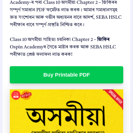
Academy-ৰ পৰা Class 10 অসমীয়া Chapter 2 – জিকিৰৰ
সম্পূৰ্ণ সমাধান PDF ফৰ্মেটত লাভ কৰক। আমাৰ সমাধানসমূহ
দ্ৰুত সংশোধন আৰু গভীৰ অধ্যয়নৰ বাবে আদৰ্শ, SEBA HSLC
পৰীক্ষাৰ বাবে সম্পূৰ্ণ প্ৰস্তুতি নিশ্চিত কৰে।
Class 10 অসমীয়া সাহিত্য চয়নিকা Chapter 2 –
জিকিৰ
Ospin Academyৰ সৈতে মাষ্টাৰ কৰক আৰু SEBA HSLC
পৰীক্ষাত শ্ৰেষ্ঠ ফলাফল লাভ কৰক!
Buy Printable PDF