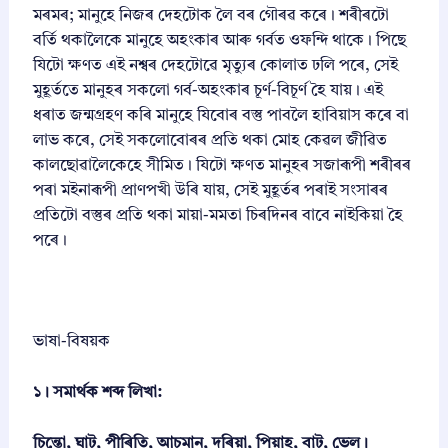
মৰমৰ; মানুহে নিজৰ দেহটোক লৈ বৰ গৌৰৱ কৰে। শৰীৰটো
বৰ্তি থকালৈকে মানুহে অহংকাৰ আৰু গৰ্বত ওফন্দি থাকে। পিছে
যিটো ক্ষণত এই নশ্বৰ দেহটোৱে মৃত্যুৰ কোলাত ঢলি পৰে, সেই
মুহূৰ্ততে মানুহৰ সকলো গৰ্ব-অহংকাৰ চূৰ্ণ-বিচূৰ্ণ হৈ যায়। এই
ধৰাত জন্মগ্ৰহণ কৰি মানুহে যিবোৰ বস্তু পাবলৈ হাবিয়াস কৰে বা
লাভ কৰে, সেই সকলোবোৰৰ প্ৰতি থকা মোহ কেৱল জীৱিত
কালছোৱালৈকেহে সীমিত। যিটো ক্ষণত মানুহৰ সজাৰূপী শৰীৰৰ
পৰা মইনাৰূপী প্ৰাণপখী উৰি যায়, সেই মুহূৰ্তৰ পৰাই সংসাৰৰ
প্ৰতিটো বস্তুৰ প্ৰতি থকা মায়া-মমতা চিৰদিনৰ বাবে নাইকিয়া হৈ
পৰে।
ভাষা-বিষয়ক
১। সমার্থক শব্দ লিখা:
চিন্তো, ঘাট, পীৰিতি, আচমান, দৰিয়া, পিয়াহ, বাট, ভেল।