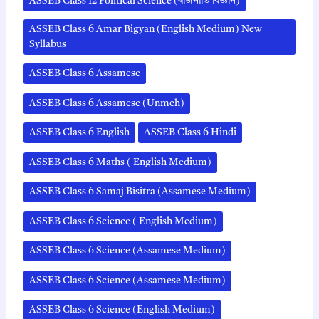
ASSEB Class 12 Political Science (ৰাজনীতি বিজ্ঞান)
ASSEB Class 6 Amar Bigyan (English Medium) New
Syllabus
ASSEB Class 6 Assamese
ASSEB Class 6 Assamese (Unmeh)
ASSEB Class 6 English
ASSEB Class 6 Hindi
ASSEB Class 6 Maths ( English Medium)
ASSEB Class 6 Samaj Bisitra (Assamese Medium)
ASSEB Class 6 Science ( English Medium)
ASSEB Class 6 Science (Assamese Medium)
ASSEB Class 6 Science (Assamese Medium)
ASSEB Class 6 Science (English Medium)