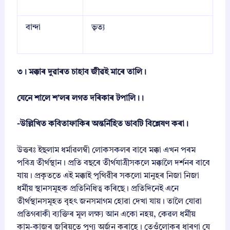
বান্দা
ভৃত্য
৩। মক্কাৰ দুৱাৰত চাহাব জীৱই মাৰে তালি।
যেনে শালে শ’লৰ লগত দৰিকাৰ টপালি।।
-উল্লিখিত কবিতাফাকিৰ অন্তর্নিহিত ভাবটি বিশ্লেষণ কৰা।
উত্তৰঃ ইছলাম ধৰ্মাৱলম্বী লোকসকলৰ বাবে মক্কা এখন পৰম
পবিত্ৰ তীৰ্থস্থান। প্ৰতি বছৰে তীৰ্থযাত্ৰীসকলে মক্কালৈ দৰ্শনৰ বাবে
যায়। প্ৰকৃততে এই মক্কাই পৃথিৱীৰ সকলো মানুহৰ নিজা নিজা
ধৰ্মীয় স্থানসমূহক প্ৰতিনিধিত্ব কৰিছে। প্ৰতিদিনেই এনে
তীৰ্থস্থানসমূহত বৃহৎ জনসমাগম হোৱা দেখা যায়। তালৈ যোৱা
প্ৰতিগৰাকী ব্যক্তিৰ মূল লক্ষ্য আন একো নহয়, কেৱল ধৰ্মীয়
কাম-কাজৰ জৰিয়তে পুণ্য অৰ্জন কৰাহে। তেওঁলোকৰ ধাৰণা যে