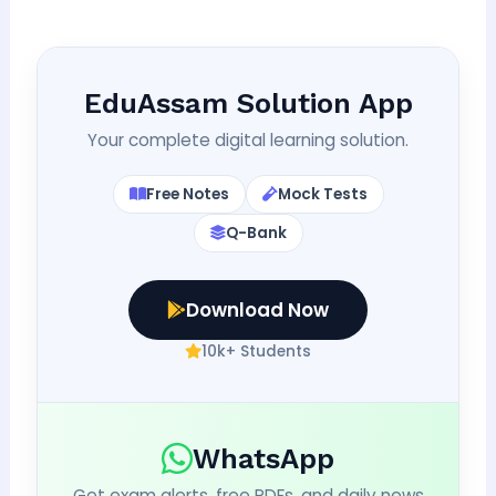
EduAssam Solution App
Your complete digital learning solution.
Free Notes
Mock Tests
Q-Bank
Download Now
10k+ Students
WhatsApp
Get exam alerts, free PDFs, and daily news