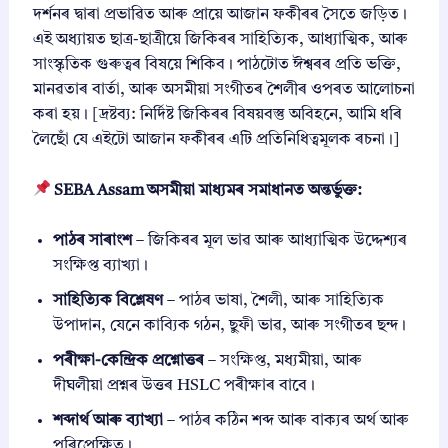
দৰ্শনৰ দ্বাৰা প্ৰভাৱিত আৰু প্ৰায়ে আজান ফকীৰৰ সৈতে জড়িত।
এই অধ্যায়ত ছাত্ৰ-ছাত্ৰীয়ে জিকিৰৰ সাহিত্যিক, আধ্যাত্মিক, আৰু
সাংস্কৃতিক গুৰুত্বৰ বিষয়ে শিকিব। পাঠটোত ঈশ্বৰৰ প্রতি ভক্তি,
মানৱতাৰ বাৰ্তা, আৰু অসমীয়া সংগীতৰ শৈলীৰ ওপৰত আলোচনা
কৰা হয়। [দ্ৰষ্টব্য: নিৰ্দিষ্ট জিকিৰৰ বিষয়বস্তু অবিহনে, আমি ধৰি
লৈছোঁ যে এইটো আজান ফকীৰৰ এটি প্ৰতিনিধিত্বমূলক ৰচনা।]
SEBA Assam অসমীয়া মাধ্যমৰ সমাধানত অন্তৰ্ভুক্ত:
পাঠৰ সাৰাংশ
– জিকিৰৰ মূল ভাৱ আৰু আধ্যাত্মিক উদ্দেশ্যৰ
সংক্ষিপ্ত ব্যাখ্যা।
সাহিত্যিক বিশ্লেষণ
– পাঠৰ ভাষা, শৈলী, আৰু সাহিত্যিক
উপাদান, যেনে কাব্যিক গঠন, ছুফী ভাৱ, আৰু সংগীতৰ ছন্দ।
পৰীক্ষা-কেন্দ্ৰিক প্ৰশ্নোত্তৰ
– সংক্ষিপ্ত, মধ্যমীয়া, আৰু
দীঘলীয়া প্ৰশ্নৰ উত্তৰ HSLC পৰীক্ষাৰ বাবে।
শব্দাৰ্থ আৰু ব্যাখ্যা
– পাঠৰ কঠিন শব্দ আৰু বাক্যৰ অৰ্থ আৰু
পৰিপ্রেক্ষিত।