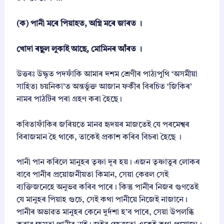
(ক) পানী মৰে পিয়াহত, অগ্নি মৰে জাৰত ।
খোদা ৰছুল লুকাই আছে, মোমিনৰ আঁৰত ।
উত্তৰঃ উদ্ধৃত পদফাঁকি আমাৰ দশম শ্ৰেণীৰ পাঠ্যপুথি ‘অসমীয়া
সাহিত্য চয়নিকা’ত অন্তৰ্ভুক্ত আজান ফকীৰ বিৰচিত ‘জিকিৰ’
নামৰ পাঠটিৰ পৰা গ্ৰহণ কৰা হৈছে।
কবিতাফাঁকিৰ জৰিয়তে মানৱ হৃদয়ৰ মাজতেই যে পৰমেশ্বৰ
বিৰাজমান হৈ থাকে, তাকেই প্ৰকাশ কৰিব বিচৰা হৈছে ।
পানী পান কৰিলে মানুহৰ তৃষ্ণা দূৰ হয়। এজন তৃষ্ণাতুৰ লোকৰ
বাবে পানীৰ প্ৰয়োজনীয়তা কিমান, সেয়া কেৱল সেই
ব্যক্তিজনেহে অনুভৱ কৰিব পাৰে। কিন্তু পানীৰ নিজৰ গুণতেই
যে মানুহৰ পিয়াহ গুচে, সেই কথা পানীয়ে নিজেই নাজানে।
পানীৰ অভাৱত মানুহৰ কেনে দুৰ্দশা হ’ব পাৰে, সেয়া উপলব্ধি