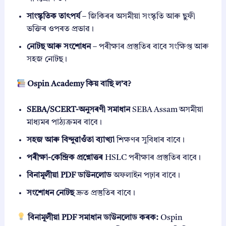
সাংস্কৃতিক তাৎপৰ্য
– জিকিৰৰ অসমীয়া সংস্কৃতি আৰু ছুফী
ভক্তিৰ ওপৰত প্ৰভাৱ।
নোটছ আৰু সংশোধন
– পৰীক্ষাৰ প্ৰস্তুতিৰ বাবে সংক্ষিপ্ত আৰু
সহজ নোটছ।
Ospin Academy কিয় বাছি ল’ব?
SEBA/SCERT-অনুসৰণী সমাধান
SEBA Assam অসমীয়া
মাধ্যমৰ পাঠ্যক্ৰমৰ বাবে।
সহজ আৰু বিন্দুৱাওঁতা ব্যাখ্যা
শিক্ষণৰ সুবিধাৰ বাবে।
পৰীক্ষা-কেন্দ্ৰিক প্ৰশ্নোত্তৰ
HSLC পৰীক্ষাৰ প্ৰস্তুতিৰ বাবে।
বিনামূলীয়া PDF ডাউনলোড
অফলাইন পঢ়াৰ বাবে।
সংশোধন নোটছ
দ্ৰুত প্ৰস্তুতিৰ বাবে।
বিনামূলীয়া PDF সমাধান ডাউনলোড কৰক:
Ospin