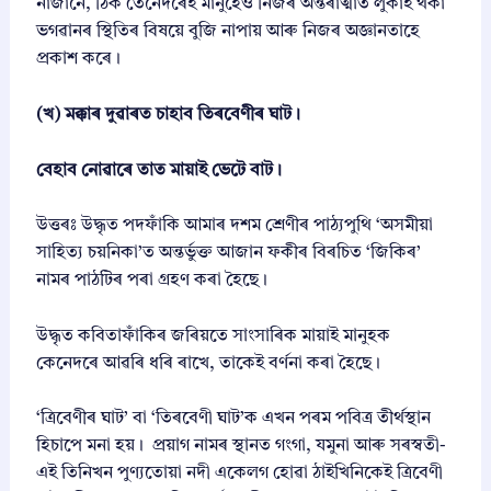
নাজানে, ঠিক তেনেদৰেই মানুহেও নিজৰ অন্তৰাত্মাত লুকাই থকা
ভগৱানৰ স্থিতিৰ বিষয়ে বুজি নাপায় আৰু নিজৰ অজ্ঞানতাহে
প্ৰকাশ কৰে।
(খ) মক্কাৰ দুৱাৰত চাহাব তিৰবেণীৰ ঘাট।
বেহাব নোৱাৰে তাত মায়াই ভেটে বাট।
উত্তৰঃ উদ্ধৃত পদফাঁকি আমাৰ দশম শ্ৰেণীৰ পাঠ্যপুথি ‘অসমীয়া
সাহিত্য চয়নিকা’ত অন্তৰ্ভুক্ত আজান ফকীৰ বিৰচিত ‘জিকিৰ’
নামৰ পাঠটিৰ পৰা গ্ৰহণ কৰা হৈছে।
উদ্ধৃত কবিতাফাঁকিৰ জৰিয়তে সাংসাৰিক মায়াই মানুহক
কেনেদৰে আৱৰি ধৰি ৰাখে, তাকেই বৰ্ণনা কৰা হৈছে।
‘ত্ৰিবেণীৰ ঘাট’ বা ‘তিৰবেণী ঘাট’ক এখন পৰম পবিত্ৰ তীৰ্থস্থান
হিচাপে মনা হয়। প্ৰয়াগ নামৰ স্থানত গংগা, যমুনা আৰু সৰস্বতী-
এই তিনিখন পুণ্যতোয়া নদী একেলগ হোৱা ঠাইখিনিকেই ত্ৰিবেণী