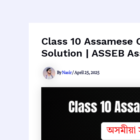
Class 10 Assamese Chap
Solution | ASSEB A
By
Nasir
/
April 25, 2025