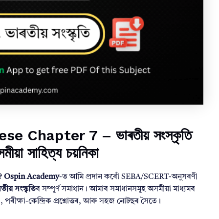
 Chapter 7 – ভাৰতীয় সংস্কৃতি
া সাহিত্য চয়নিকা
?
Ospin Academy
-ত আমি প্ৰদান কৰোঁ SEBA/SCERT-অনুসৰণী
তীয় সংস্কৃতি
ৰ সম্পূৰ্ণ সমাধান। আমাৰ সমাধানসমূহ অসমীয়া মাধ্যমৰ
খ্যা, পৰীক্ষা-কেন্দ্ৰিক প্ৰশ্নোত্তৰ, আৰু সহজ নোটছৰ সৈতে।