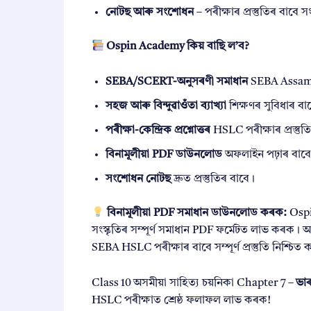
নোটছ আৰু সংশোধন
– পৰীক্ষাৰ প্ৰস্তুতিৰ বাবে
Ospin Academy কিয় বাছি ল’ব?
SEBA/SCERT-অনুসৰণী সমাধান
SEBA Assam অস
সহজ আৰু বিন্দুৱাওঁতা ব্যাখ্যা
শিক্ষণৰ সুবিধাৰ বা
পৰীক্ষা-কেন্দ্ৰিক প্ৰশ্নোত্তৰ
HSLC পৰীক্ষাৰ প্ৰস্তুত
বিনামূলীয়া PDF ডাউনলোড
অফলাইন পঢ়াৰ বাব
সংশোধন নোটছ
দ্ৰুত প্ৰস্তুতিৰ বাবে।
বিনামূলীয়া PDF সমাধান ডাউনলোড কৰক:
Ospi
সংস্কৃতিৰ সম্পূৰ্ণ সমাধান PDF ফৰ্মেটত লাভ কৰক।
SEBA HSLC পৰীক্ষাৰ বাবে সম্পূৰ্ণ প্ৰস্তুতি নিশ্চিত
Class 10 অসমীয়া সাহিত্য চয়নিকা Chapter 7 –
ভাৰ
HSLC পৰীক্ষাত শ্ৰেষ্ঠ ফলাফল লাভ কৰক!