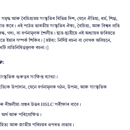
্ধ আৰু বৈচিত্ৰ্যময় সংস্কৃতিৰ বিভিন্ন দিশ, যেনে ঐতিহ্য, ধৰ্ম, শিল্প,
ে। এই পাঠত ভাৰতীয় সংস্কৃতিৰ ঐক্য, বৈচিত্ৰ্য, আৰু বিশ্বৰ প্ৰতি
ধ, গদ্য, বা বর্ণনামূলক শৈলীত। ছাত্ৰ-ছাত্ৰীয়ে এই অধ্যায়ৰ জৰিয়তে
ইয়াৰ সম্পৰ্ক শিকিব। [দ্ৰষ্টব্য: নিৰ্দিষ্ট ৰচনা বা লেখক অবিহনে,
ি প্ৰতিনিধিত্বমূলক ৰচনা।]
ত:
কৃতিক গুৰুত্বৰ সংক্ষিপ্ত ব্যাখ্যা।
ত্যিক উপাদান, যেনে বর্ণনামূলক গঠন, উপমা, আৰু সাংস্কৃতিক
 আৰু দীঘলীয়া প্ৰশ্নৰ উত্তৰ HSLC পৰীক্ষাৰ বাবে।
অৰ্থ আৰু পৰিপ্রেক্ষিত।
সাহিত্য আৰু জাতীয় পৰিচয়ৰ ওপৰত প্ৰভাৱ।