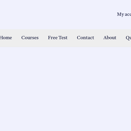
My ac
Home
Courses
Free Test
Contact
About
Qu