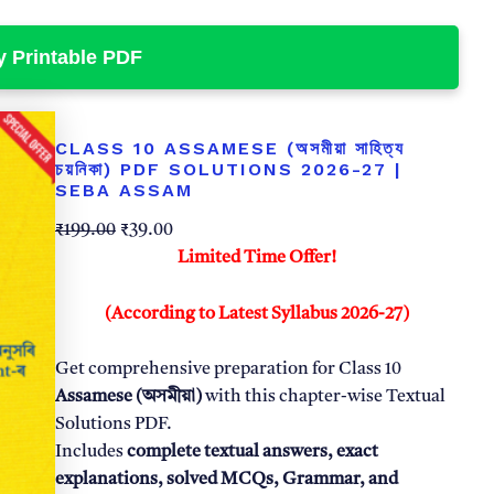
 Printable PDF
CLASS 10 ASSAMESE (অসমীয়া সাহিত্য
চয়নিকা) PDF SOLUTIONS 2026-27 |
SEBA ASSAM
O
C
₹
199.00
₹
39.00
r
u
Limited Time Offer!
i
r
g
r
(According to Latest Syllabus 2026-27)
i
e
n
n
Get comprehensive preparation for Class 10
a
t
Assamese (অসমীয়া)
with this chapter-wise Textual
l
p
Solutions PDF.
p
r
Includes
complete textual answers, exact
r
i
explanations, solved MCQs, Grammar, and