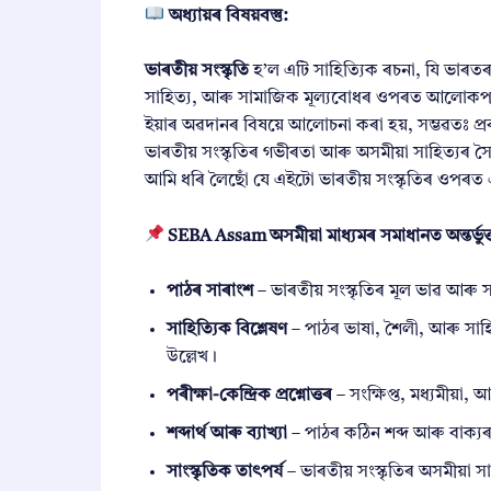
অধ্যায়ৰ বিষয়বস্তু:
ভাৰতীয় সংস্কৃতি
হ’ল এটি সাহিত্যিক ৰচনা, যি ভাৰতৰ সমৃদ
সাহিত্য, আৰু সামাজিক মূল্যবোধৰ ওপৰত আলোকপাত কৰ
ইয়াৰ অৱদানৰ বিষয়ে আলোচনা কৰা হয়, সম্ভৱতঃ প্রবন্
ভাৰতীয় সংস্কৃতিৰ গভীৰতা আৰু অসমীয়া সাহিত্যৰ সৈতে 
আমি ধৰি লৈছোঁ যে এইটো ভাৰতীয় সংস্কৃতিৰ ওপৰত এট
SEBA Assam অসমীয়া মাধ্যমৰ সমাধানত অন্তৰ্ভুক্
পাঠৰ সাৰাংশ
– ভাৰতীয় সংস্কৃতিৰ মূল ভাৱ আৰু সাংস্
সাহিত্যিক বিশ্লেষণ
– পাঠৰ ভাষা, শৈলী, আৰু সাহি
উল্লেখ।
পৰীক্ষা-কেন্দ্ৰিক প্ৰশ্নোত্তৰ
– সংক্ষিপ্ত, মধ্যমীয়া,
শব্দাৰ্থ আৰু ব্যাখ্যা
– পাঠৰ কঠিন শব্দ আৰু বাক্যৰ 
সাংস্কৃতিক তাৎপৰ্য
– ভাৰতীয় সংস্কৃতিৰ অসমীয়া 