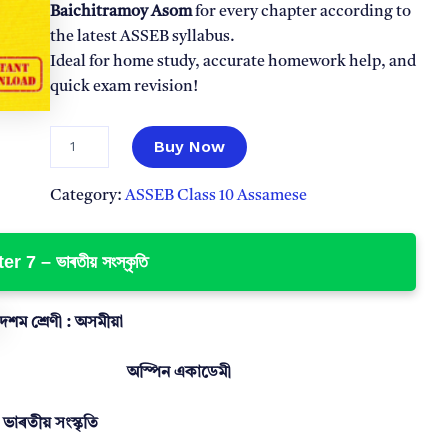
i
c
Baichitramoy Asom
for every chapter according to
c
e
the latest ASSEB syllabus.
e
i
Ideal for home study, accurate homework help, and
w
s
quick exam revision!
a
:
s
₹
C
Buy Now
l
:
3
a
₹
9
s
Category:
ASSEB Class 10 Assamese
1
.
s
9
0
1
0
r 7 – ভাৰতীয় সংস্কৃতি
9
0
A
.
.
s
0
s
দশম শ্ৰেণী : অসমীয়া
0
a
m
.
অস্পিন একাডেমী
e
s
e
ভাৰতীয় সংস্কৃতি
(