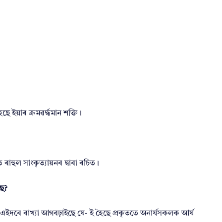
অ
স
মী
য়া
সা
হি
ত্য
চ
য়
নি
কা
)
ছে ইয়াৰ ক্ৰমৱৰ্দ্ধমান শক্তি।
P
D
F
S
o
িত ৰাহুল সাংকৃত্যায়নৰ দ্বাৰা ৰচিত।
l
u
ছে?
t
i
o
ণে এইদৰে বাখ্যা আগবঢ়াইছে যে- ই হৈছে প্ৰকৃততে অনাৰ্যসকলক আৰ্য
n