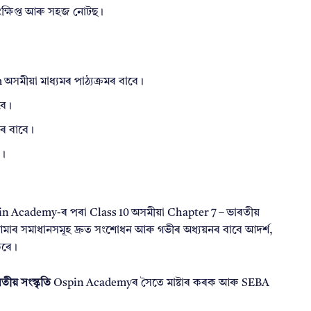
 সংক্ষিপ্ত আৰু সহজ নোটছ।
মীয়া মাধ্যমৰ পাঠ্যক্ৰমৰ বাবে।
বে।
িৰ বাবে।
ে।
n Academy-ৰ পৰা Class 10 অসমীয়া Chapter 7 – ভাৰতীয়
 আমাৰ সমাধানসমূহ দ্ৰুত সংশোধন আৰু গভীৰ অধ্যয়নৰ বাবে আদৰ্শ,
 কৰে।
তীয় সংস্কৃতি
Ospin Academyৰ সৈতে মাষ্টাৰ কৰক আৰু SEBA