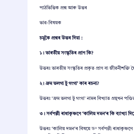
পাঠভিত্তিক প্রশ্ন আৰু উত্তৰ
ভাৱ-বিষয়ক
চমুকৈ প্ৰশ্নৰ উত্তৰ দিয়া :
১। ভাৰতীয় সংস্কৃতিৰ প্ৰাণ কি?
উত্তৰঃ ভাৰতীয় সংস্কৃতিৰ প্ৰকৃত প্ৰাণ বা জীৱনীশক্তি হৈ
২। ফ্রম ভলগা টু গংগা’ কাৰ ৰচনা?
উত্তৰঃ ‘ফ্ৰম ভলগা টু গংগা’ নামৰ বিখ্যাত গ্ৰন্থখন পণ্ড
৩। সর্বপল্লী ৰাধাকৃষ্ণণে ‘কালিয় দমন’ৰ কি ব্যাখ্যা দি
উত্তৰঃ ‘কালিয় দমন’ৰ বিষয়ে ড° সৰ্বপল্লী ৰাধাকৃষ্ণ